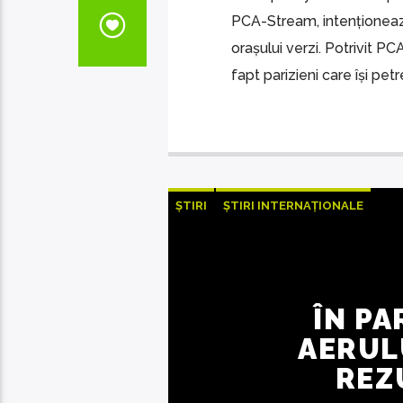
PCA-Stream, intenționează
orașului verzi. Potrivit P
fapt parizieni care își petr
ȘTIRI
ȘTIRI INTERNAȚIONALE
ÎN PA
AERUL
REZ