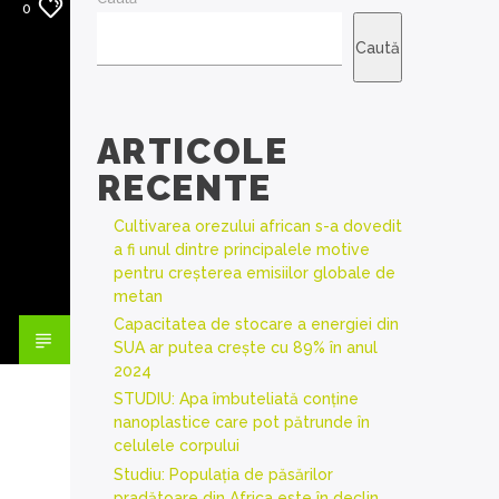
0
Caută
ARTICOLE
RECENTE
Cultivarea orezului african s-a dovedit
a fi unul dintre principalele motive
pentru creșterea emisiilor globale de
metan
Capacitatea de stocare a energiei din
SUA ar putea crește cu 89% în anul
2024
STUDIU: Apa îmbuteliată conține
nanoplastice care pot pătrunde în
celulele corpului
Studiu: Populația de păsărilor
pradătoare din Africa este în declin