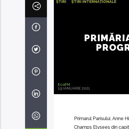
ȘTIRI
ȘTIRI INTERNAȚIONALE
PRIMĂRIA
PROGR
EcoFM
19 IANUARIE 2021
Primarul Parisului, Anne 
Champs Elysees din capita