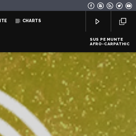
NTE
CHARTS
SUS PE MUNTE
AFRO-CARPATHIC
EcoFM Chisinau