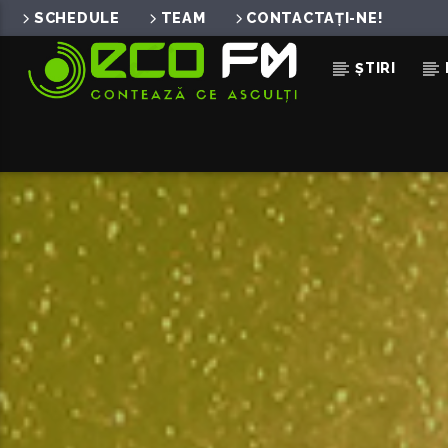
SCHEDULE
TEAM
CONTACTAȚI-NE!
ȘTIRI
ACUM ÎN DIRECT
SUS PE MUNTE
AFRO-CARPATHIC