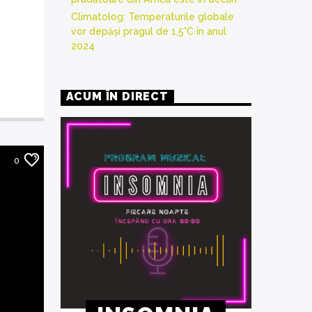
Climatolog: Temperaturile globale
vor depăși pragul de 1,5°C în anul
2024
ACUM ÎN DIRECT
0