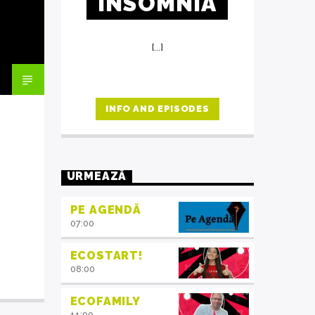
INSOMNIA
[...]
INFO AND EPISODES
URMEAZĂ
PE AGENDĂ
07:00
ECOSTART!
08:00
ECOFAMILY
11:00