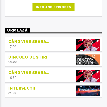
la ora 14, invitații emisiunii ne crează acea atmosferă de
familie.
INFO AND EPISODES
URMEAZĂ
CÂND VINE SEARA…
17:00
DINCOLO DE ȘTIRI
19:00
CÂND VINE SEARA…
19:30
INTERSECȚII
21:00