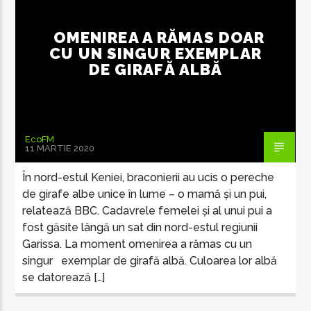
OMENIREA A RĂMAS DOAR
CU UN SINGUR EXEMPLAR
DE GIRAFĂ ALBĂ
EcoFM Chisinau
EcoFM
11 MARTIE 2020
În nord-estul Keniei, braconierii au ucis o pereche
de girafe albe unice în lume – o mamă și un pui,
relatează BBC. Cadavrele femelei și al unui pui a
fost găsite lângă un sat din nord-estul regiunii
Garissa. La moment omenirea a rămas cu un
singur exemplar de girafă albă. Culoarea lor albă
se datorează […]