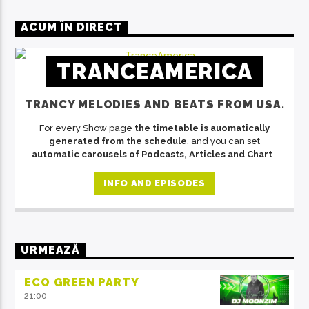
ACUM ÎN DIRECT
TRANCEAMERICA
TRANCY MELODIES AND BEATS FROM USA.
For every Show page
the timetable is auomatically
generated from the schedule
, and you can set
automatic carousels of Podcasts, Articles and Charts
by simply choosing a category. Curabitur id lacus felis.
Sed justo mauris, auctor eget tellus nec, pellentesque
INFO AND EPISODES
varius mauris. Sed eu congue nulla, et tincidunt justo.
Aliquam semper faucibus odio id varius. Suspendisse
varius laoreet sodales.
URMEAZĂ
ECO GREEN PARTY
21:00