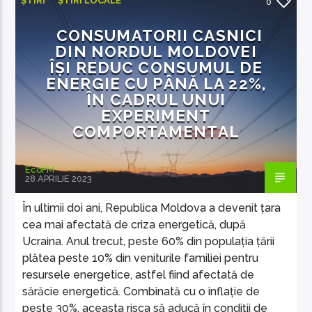
ȘTIRI
ȘTIRI LOCALE
0
CONSUMATORII CASNICI
DIN NORDUL MOLDOVEI
ÎȘI REDUC CONSUMUL DE
ENERGIE CU PÂNĂ LA 22%,
EcoFM Chisinau
ÎN CADRUL UNUI
EXPERIMENT
COMPORTAMENTAL
EcoFM
28 APRILIE 2023
În ultimii doi ani, Republica Moldova a devenit țara
cea mai afectată de criza energetică, după
Ucraina. Anul trecut, peste 60% din populația țării
plătea peste 10% din veniturile familiei pentru
resursele energetice, astfel fiind afectată de
sărăcie energetică. Combinată cu o inflație de
peste 30%, aceasta risca să aducă în condiții de