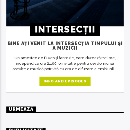
INTERSECȚII
BINE AȚI VENIT LA INTERSECȚIA TIMPULUI ȘI
A MUZICII
Un amestec de Blues și fantezie, care durează trei ore,
începând cu ora 21:00; o invitație pentru cei dornici să
asculte o muzică potrivită cu ora de difuzare a emisiunii, o
revelație despre artă în general, despre muzică și
oameni în special. O emisiune unde răsună doar muzica
INFO AND EPISODES
deosebită, care se adresează celor predispuși spre
filosofie, indiferent de vârstă.
URMEAZĂ