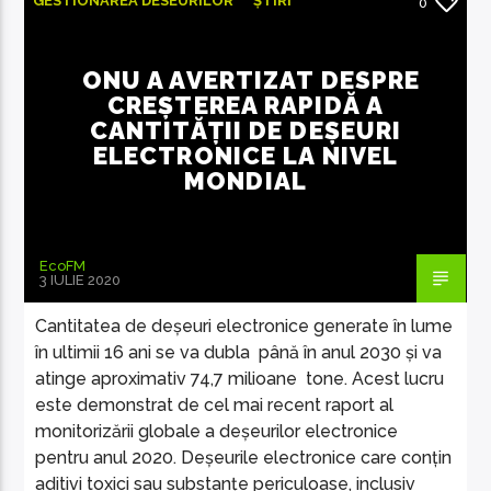
GESTIONAREA DESEURILOR
ȘTIRI
0
ȘTIRI INTERNAȚIONALE
ONU A AVERTIZAT DESPRE
CREȘTEREA RAPIDĂ A
CANTITĂȚII DE DEȘEURI
ELECTRONICE LA NIVEL
EcoFM Chisinau
MONDIAL
EcoFM
3 IULIE 2020
Cantitatea de deșeuri electronice generate în lume
în ultimii 16 ani se va dubla până în anul 2030 și va
atinge aproximativ 74,7 milioane tone. Acest lucru
este demonstrat de cel mai recent raport al
monitorizării globale a deșeurilor electronice
pentru anul 2020. Deșeurile electronice care conțin
aditivi toxici sau substanțe periculoase, inclusiv