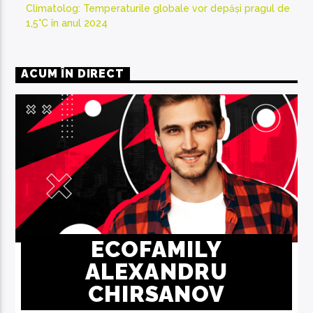
Climatolog: Temperaturile globale vor depăși pragul de
1,5°C în anul 2024
ACUM ÎN DIRECT
ECOFAMILY
ALEXANDRU
CHIRSANOV