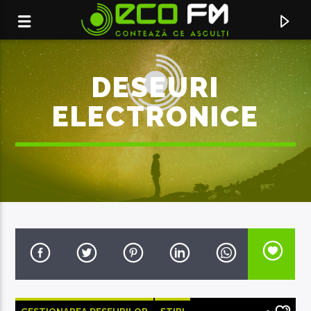
DESEURI
ELECTRONICE
ACUM ÎN DIRECT
CE A FOST
DJ PROJECT & PETRA