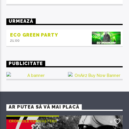
Aliquam semper faucibus odio id varius. Suspendisse
varius laoreet sodales.
URMEAZĂ
ECO GREEN PARTY
21:00
PUBLICITATE
AR PUTEA SĂ VĂ MAI PLACĂ
CRONICILE CUNOAȘTERII
0