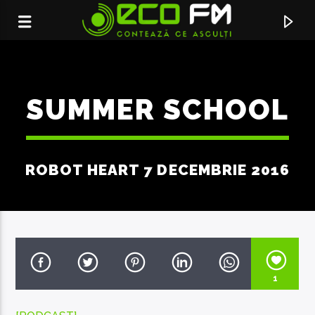
SUMMER SCHOOL
ROBOT HEART 7 DECEMBRIE 2016
ACUM ÎN DIRECT
1
SERVICIUL DE PUBLICITATE:
069155998