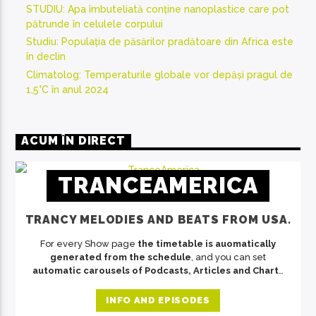
STUDIU: Apa îmbuteliată conține nanoplastice care pot
pătrunde în celulele corpului
Studiu: Populația de păsărilor pradătoare din Africa este
în declin
Climatolog: Temperaturile globale vor depăși pragul de
1,5°C în anul 2024
ACUM ÎN DIRECT
TRANCEAMERICA
TRANCY MELODIES AND BEATS FROM USA.
For every Show page
the timetable is auomatically
generated from the schedule
, and you can set
automatic carousels of Podcasts, Articles and Charts
by simply choosing a category. Curabitur id lacus felis.
Sed justo mauris, auctor eget tellus nec, pellentesque
INFO AND EPISODES
varius mauris. Sed eu congue nulla, et tincidunt justo.