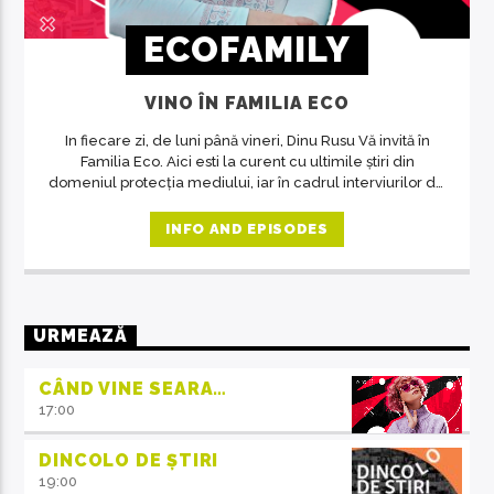
ECOFAMILY
VINO ÎN FAMILIA ECO
In fiecare zi, de luni până vineri, Dinu Rusu Vă invită în
Familia Eco. Aici esti la curent cu ultimile știri din
domeniul protecția mediului, iar în cadrul interviurilor de
la ora 14, invitații emisiunii ne crează acea atmosferă de
familie.
INFO AND EPISODES
URMEAZĂ
CÂND VINE SEARA…
17:00
DINCOLO DE ȘTIRI
19:00