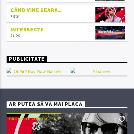
CÂND VINE SEARA…
19:30
INTERSECȚII
21:00
PUBLICITATE
AR PUTEA SĂ VĂ MAI PLACĂ
CRONICILE CUNOAȘTERII
0