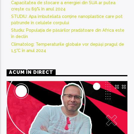
Capacitatea de stocare a energiei din SUA ar putea
crește cu 89% în anul 2024
STUDIU: Apa îmbuteliată conține nanoplastice care pot
pătrunde în celulele corpului
Studiu: Populația de păsărilor pradătoare din Africa este
în declin
Climatolog: Temperaturile globale vor depăși pragul de
1,5°C în anul 2024
ACUM ÎN DIRECT