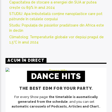
Capacitatea de stocare a energiei din SUA ar putea
crește cu 89% în anul 2024
STUDIU: Apa îmbuteliată conține nanoplastice care pot
pătrunde în celulele corpului
Studiu: Populația de păsărilor pradătoare din Africa este
în declin
Climatolog: Temperaturile globale vor depăși pragul de
1,5°C în anul 2024
ACUM ÎN DIRECT
DANCE HITS
THE BEST EDM FOR YOUR PARTY.
For every Show page
the timetable is auomatically
generated from the schedule
, and you can set
automatic carousels of Podcasts, Articles and Charts
by simply choosing a category. Curabitur id lacus felis.