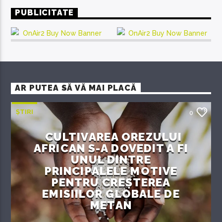
PUBLICITATE
AR PUTEA SĂ VĂ MAI PLACĂ
ȘTIRI
0
CULTIVAREA OREZULUI
AFRICAN S-A DOVEDIT A FI
UNUL DINTRE
PRINCIPALELE MOTIVE
PENTRU CREȘTEREA
EMISIILOR GLOBALE DE
METAN