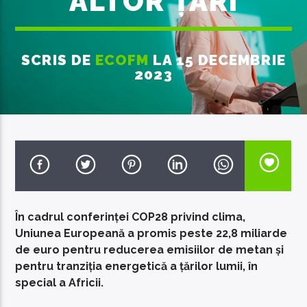
ALTOR ȚĂRI
SCRIS DE
ECOFM
LA 15 DECEMBRIE
2023
EcoFM Chisinau
În cadrul conferinței COP28 privind clima,
Uniunea Europeană a promis peste 22,8 miliarde
de euro pentru reducerea emisiilor de metan și
pentru tranziția energetică a țărilor lumii, în
special a Africii.