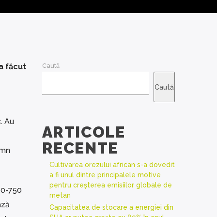
a făcut
Caută
Caută
. Au
ARTICOLE
RECENTE
emn
Cultivarea orezului african s-a dovedit
a fi unul dintre principalele motive
pentru creșterea emisiilor globale de
370-750
metan
ază
Capacitatea de stocare a energiei din