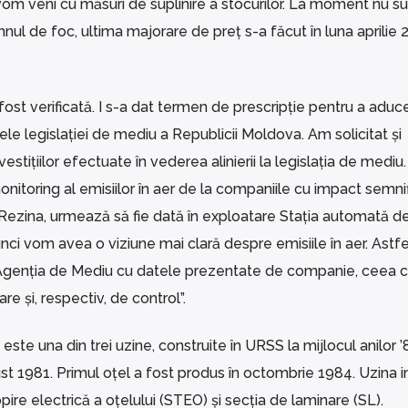
e, vom veni cu măsuri de suplinire a stocurilor. La moment nu s
mnul de foc, ultima majorare de preț s-a făcut în luna aprilie 
fost verificată. I s-a dat termen de prescripție pentru a aduc
țele legislației de mediu a Republicii Moldova. Am solicitat și
tițiilor efectuate în vederea alinierii la legislația de mediu.
nitoring al emisiilor în aer de la companiile cu impact semnif
l Rezina, urmează să fie dată în exploatare Stația automată d
atunci vom avea o viziune mai clară despre emisiile în aer. Ast
Agenția de Mediu cu datele prezentate de companie, ceea c
re și, respectiv, de control”.
e una din trei uzine, construite în URSS la mijlocul anilor ’
ust 1981. Primul oțel a fost produs în octombrie 1984. Uzina 
pire electrică a oțelului (STEO) și secția de laminare (SL).