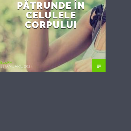
PĂTRUNDE ÎN
CELULELE
CORPULUI
EcoFM
11 IANUARIE 2024