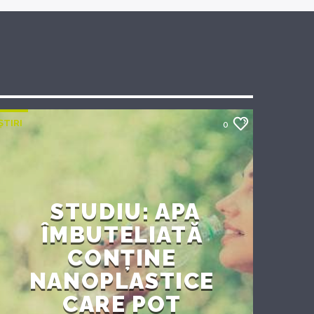
ȘTIRI
0
STUDIU: APA
ÎMBUTELIATĂ
CONȚINE
NANOPLASTICE
CARE POT