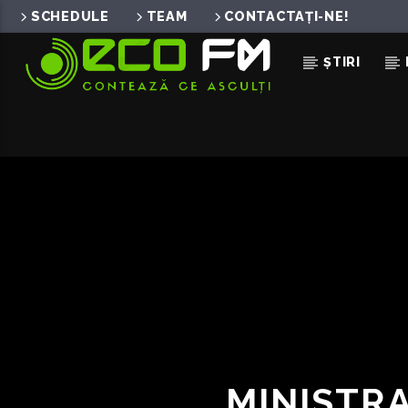
SCHEDULE
TEAM
CONTACTAȚI-NE!
ȘTIRI
ACUM ÎN DIRECT
LUMEA ASTA
ARSENIUM FEAT. PAULA HRISCU
MINISTRA