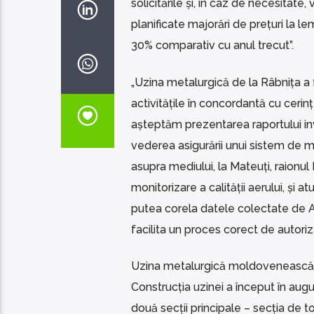
solicitările și, în caz de necesitat
planificate majorări de prețuri la le
30% comparativ cu anul trecut”.
„Uzina metalurgică de la Râbnița a 
activitățile în concordantă cu cerin
așteptăm prezentarea raportului inves
vederea asigurării unui sistem de mo
asupra mediului, la Mateuți, raionu
monitorizare a calității aerului, și 
putea corela datele colectate de 
facilita un proces corect de autoriza
Uzina metalurgică moldovenească est
Construcția uzinei a început în aug
două secții principale – secția de to