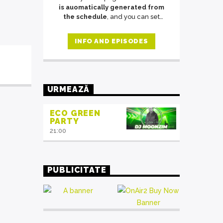
is auomatically generated from
the schedule
, and you can set
automatic carousels of Podcasts,
Articles and Charts
by simply
INFO AND EPISODES
choosing a category. Curabitur id
lacus felis. Sed justo mauris, auctor
eget tellus nec, pellentesque varius
mauris. Sed eu congue nulla, et
tincidunt justo. Aliquam semper
URMEAZĂ
faucibus odio id varius. Suspendisse
varius laoreet sodales.
ECO GREEN
PARTY
21:00
PUBLICITATE