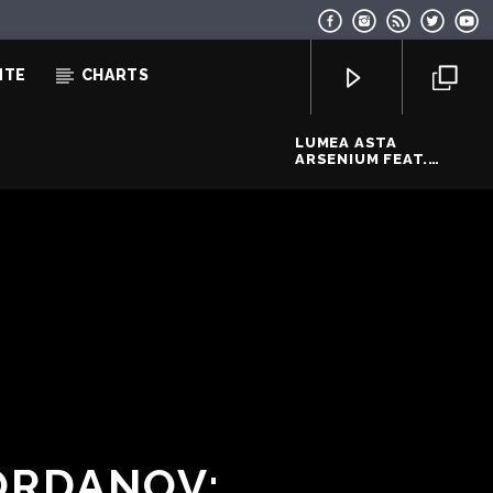
NTE
CHARTS
LUMEA ASTA
ARSENIUM FEAT.
PAULA HRISCU
EcoFM Chisinau
IORDANOV: