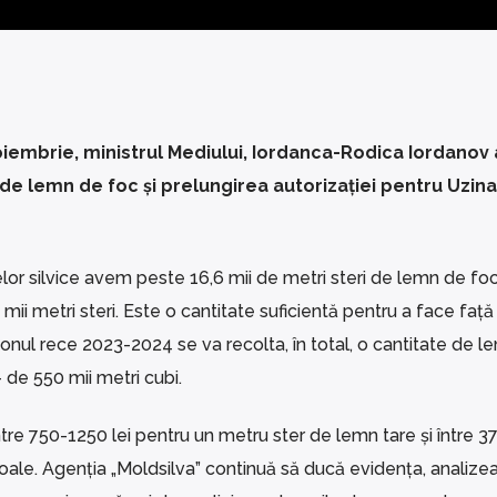
oiembrie, ministrul Mediului, Iordanca-Rodica Iordanov 
e de lemn de foc și prelungirea autorizației pentru Uzina
or silvice avem peste 16,6 mii de metri steri de lemn de foc
 mii metri steri. Este o cantitate suficientă pentru a face față
zonul rece 2023-2024 se va recolta, în total, o cantitate de l
– de 550 mii metri cubi.
ntre 750-1250 lei pentru un metru ster de lemn tare și între 
oale. Agenția „Moldsilva” continuă să ducă evidența, analize