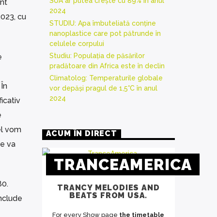
SUA ar putea crește cu 89% în anul
unt
2024
2023, cu
STUDIU: Apa îmbuteliată conține
nanoplastice care pot pătrunde în
celulele corpului
Studiu: Populația de păsărilor
e
pradătoare din Africa este în declin
Climatolog: Temperaturile globale
 În
vor depăși pragul de 1,5°C în anul
2024
icativ
e
fel vom
ACUM ÎN DIRECT
e va
TRANCEAMERICA
80.
TRANCY MELODIES AND
BEATS FROM USA.
include
For every Show page
the timetable