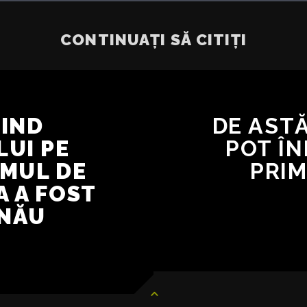
CONTINUAȚI SĂ CITIȚI
VIND
DE ASTĂ
LUI PE
POT Î
SMUL DE
PRIM
A A FOST
INĂU