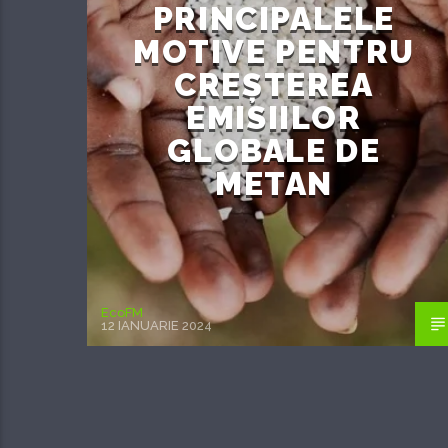
PRINCIPALELE
MOTIVE PENTRU
CREȘTEREA
EMISIILOR
GLOBALE DE
METAN
EcoFM
12 IANUARIE 2024