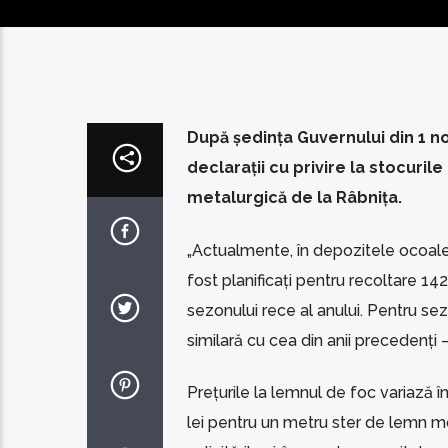
După ședința Guvernului din 1 n
declarații cu privire la stocuril
metalurgică de la Râbnița.
„Actualmente, în depozitele ocoalel
fost planificați pentru recoltare 142
sezonului rece al anului. Pentru se
similară cu cea din anii precedenți 
Prețurile la lemnul de foc variază î
lei pentru un metru ster de lemn m