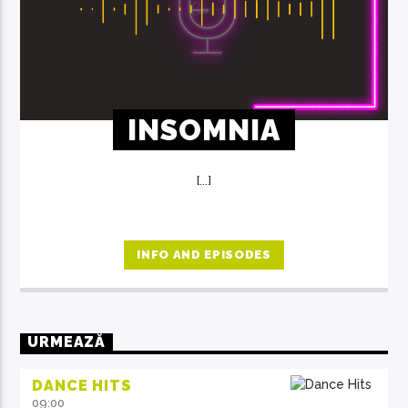
INSOMNIA
[...]
INFO AND EPISODES
URMEAZĂ
DANCE HITS
09:00