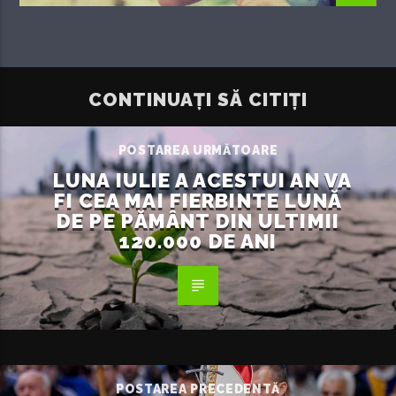
CONTINUAȚI SĂ CITIȚI
POSTAREA URMĂTOARE
LUNA IULIE A ACESTUI AN VA
FI CEA MAI FIERBINTE LUNĂ
DE PE PĂMÂNT DIN ULTIMII
120.000 DE ANI
POSTAREA PRECEDENTĂ