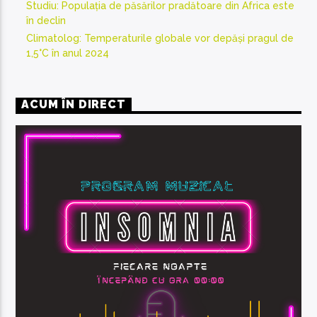
Studiu: Populația de păsărilor pradătoare din Africa este
în declin
Climatolog: Temperaturile globale vor depăși pragul de
1,5°C în anul 2024
ACUM ÎN DIRECT