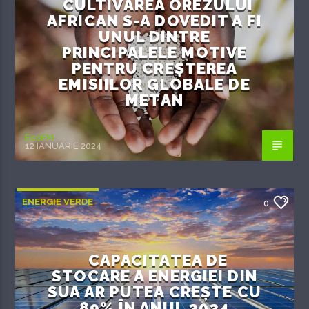
CULTIVAREA OREZULUI
AFRICAN S-A DOVEDIT A FI
UNUL DINTRE
PRINCIPALELE MOTIVE
PENTRU CREȘTEREA
EMISIILOR GLOBALE DE
METAN
EcoFM
12 IANUARIE 2024
ENERGIE VERDE
0
CAPACITATEA DE
STOCARE A ENERGIEI DIN
SUA AR PUTEA CREȘTE CU
89% ÎN ANUL 2024