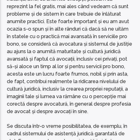
reprezint la fel gratis, mai ales când vedeam că sunt
probleme și de sistem în care trebuie de înlăturat
anumite practici. Este foarte important și eu am avut
ocazia s-o spun și în alte rânduri că dacă să ne uităm
în statele cu o practică mai avansată în serviciile pro
bono, se consideră că avocatura și sistemul de justiție
au ajuns la o anumită maturitate și cultură juridică
avansată și faptul că avocații, inclusiv cei privați, pot
să-și aloce un timp al lor și pentru servicii pro bono,
acesta este un lucru foarte frumos, nobil și prin asta,
de fapt, contribui realmente la ridicarea nivelului de
cultură juridică, inclusiv la crearea propriei reputații, a
imaginii tale și lumea va rămâne cu o percepție mai
corectă despre avocatură, în general despre profesia
de avocat și despre avocați în sine.
Se discuta într-o vreme posibilitatea, de exemplu, în
cadrul sistemului de asistență juridică garantată de