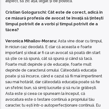
aspect, să zic așa, legat și de politică.
Cristian Gologurschi: Cât este de corect, adică în
ce măsură profesia de avocat te învață să țintești
timpul potrivit de a vorbi și timpul potrivit de a
tăcea?
Veronica Mihailov-Moraru:
Asta vine doar cu timpul,
în niciun caz deodată. E clar că aceasta e foarte
important și ideal ar fi ca un avocat să poată din start
să știe ce să spună, cât să spună și când să tacă.
Foarte mult depinde și de educație, foarte mult
depinde de caracterul omului. Câteodată educația
poate și să încurce, când e cazul să fii mai impertinent
sau mai hotărât, dar câteodată educația poate să fie
un sfetnic bun, să simți lucrurile și să nu le grăbești.
Asta este și ceea ce spuneam la început, că
avocatura este o testare continuă a propriului tău
caracter, tu ești într-o autoperfecționare continuă. Eu