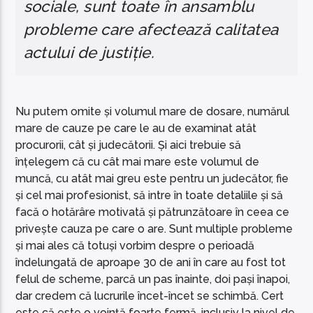
sociale, sunt toate în ansamblu
probleme care afectează calitatea
actului de justiție.
Nu putem omite și volumul mare de dosare, numărul
mare de cauze pe care le au de examinat atât
procurorii, cât și judecătorii. Și aici trebuie să
înțelegem că cu cât mai mare este volumul de
muncă, cu atât mai greu este pentru un judecător, fie
și cel mai profesionist, să intre în toate detaliile și să
facă o hotărâre motivată și pătrunzătoare în ceea ce
privește cauza pe care o are. Sunt multiple probleme
și mai ales că totuși vorbim despre o perioadă
îndelungată de aproape 30 de ani în care au fost tot
felul de scheme, parcă un pas înainte, doi pași înapoi,
dar credem că lucrurile încet-încet se schimbă. Cert
este că este o voință foarte fermă, inclusiv la nivel de