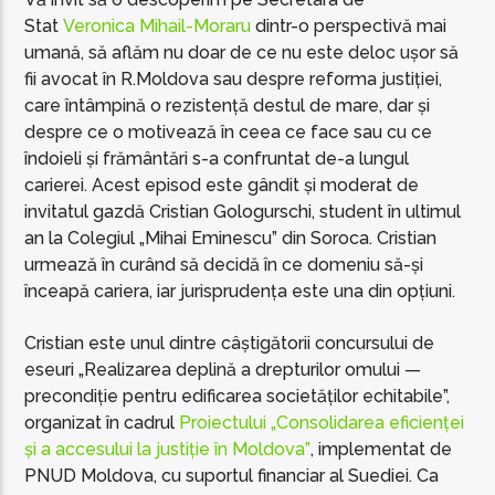
Stat
Veronica Mihail-Moraru
dintr-o perspectivă mai
umană, să aflăm nu doar de ce nu este deloc ușor să
fii avocat în R.Moldova sau despre reforma justiției,
care întâmpină o rezistență destul de mare, dar și
despre ce o motivează în ceea ce face sau cu ce
îndoieli și frământări s-a confruntat de-a lungul
carierei. Acest episod este gândit și moderat de
invitatul gazdă Cristian Gologurschi, student în ultimul
an la Colegiul „Mihai Eminescu” din Soroca. Cristian
urmează în curând să decidă în ce domeniu să-și
înceapă cariera, iar jurisprudența este una din opțiuni.
Cristian este unul dintre câștigătorii concursului de
eseuri „Realizarea deplină a drepturilor omului —
precondiție pentru edificarea societăților echitabile”,
organizat în cadrul
Proiectului „Consolidarea eficienței
și a accesului la justiție în Moldova”
, implementat de
PNUD Moldova, cu suportul financiar al Suediei. Ca