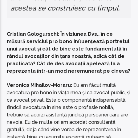
acestea se construiesc cu timpul.
Cristian Gologurschi: În viziunea Dvs., în ce
măsură serviciul pro bono influențează portretul
unui avocat și cât de bine este fundamentată în
rândul avocaților din țara noastră, adică cât de
practicată? Cât de des avocații apelează la a
reprezenta într-un mod neremunerat pe cineva?
Veronica Mihailov-Moraru:
Eu am făcut multă
avocatură pro bono în viața mea și ca avocat public, și
ca avocat privat. Este o componentă indispensabilă,
fiindcă avocatura în sine este o profesie nobilă,
trebuie să acorzi asistență juridică persoanei care are
nevoie. Eu de multe ori am acordat consultanță
gratuită, deja când vine vorba de reprezentarea în
instanță, bine, cu anumite excepții, puteam să