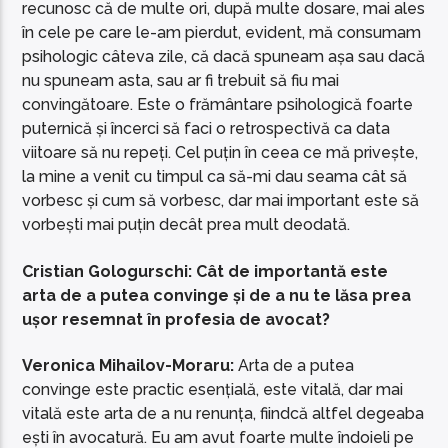
recunosc că de multe ori, după multe dosare, mai ales
în cele pe care le-am pierdut, evident, mă consumam
psihologic câteva zile, că dacă spuneam așa sau dacă
nu spuneam asta, sau ar fi trebuit să fiu mai
convingătoare. Este o frământare psihologică foarte
puternică și încerci să faci o retrospectivă ca data
viitoare să nu repeți. Cel puțin în ceea ce mă privește,
la mine a venit cu timpul ca să-mi dau seama cât să
vorbesc și cum să vorbesc, dar mai important este să
vorbești mai puțin decât prea mult deodată.
Cristian Gologurschi: Cât de importantă este
arta de a putea convinge și de a nu te lăsa prea
ușor resemnat în profesia de avocat?
Veronica Mihailov-Moraru:
Arta de a putea
convinge este practic esențială, este vitală, dar mai
vitală este arta de a nu renunța, fiindcă altfel degeaba
ești în avocatură. Eu am avut foarte multe îndoieli pe