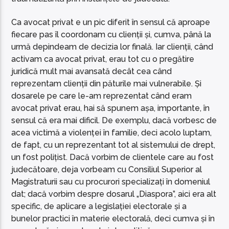
Ca avocat privat e un pic diferit în sensul că aproape
fiecare pas îl coordonam cu clienții și, cumva, până la
urmă depindeam de decizia lor finală. Iar clienții, când
activam ca avocat privat, erau tot cu o pregătire
juridică mult mai avansată decât cea când
reprezentam clienții din păturile mai vulnerabile. Și
dosarele pe care le-am reprezentat când eram
avocat privat erau, hai să spunem așa, importante, în
sensul că era mai dificil. De exemplu, dacă vorbesc de
acea victimă a violenței în familie, deci acolo luptam,
de fapt, cu un reprezentant tot al sistemului de drept,
un fost polițist. Dacă vorbim de clientele care au fost
judecătoare, deja vorbeam cu Consiliul Superior al
Magistraturii sau cu procurori specializați în domeniul
dat; dacă vorbim despre dosarul „Diaspora”, aici era alt
specific, de aplicare a legislației electorale și a
bunelor practici în materie electorală, deci cumva și în