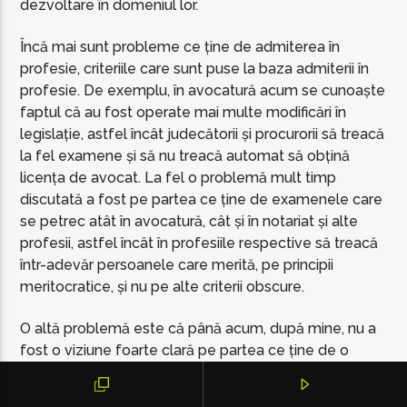
dezvoltare în domeniul lor.
Încă mai sunt probleme ce ține de admiterea în
profesie, criteriile care sunt puse la baza admiterii în
profesie. De exemplu, în avocatură acum se cunoaște
faptul că au fost operate mai multe modificări în
legislație, astfel încât judecătorii și procurorii să treacă
la fel examene și să nu treacă automat să obțină
licența de avocat. La fel o problemă mult timp
discutată a fost pe partea ce ține de examenele care
se petrec atât în avocatură, cât și în notariat și alte
profesii, astfel încât în profesiile respective să treacă
într-adevăr persoanele care merită, pe principii
meritocratice, și nu pe alte criterii obscure.
O altă problemă este că până acum, după mine, nu a
fost o viziune foarte clară pe partea ce ține de o
strategie de dezvoltare în consolidarea profesiilor
juridice, fiindcă, de fapt, prin reprezentanții profesiilor