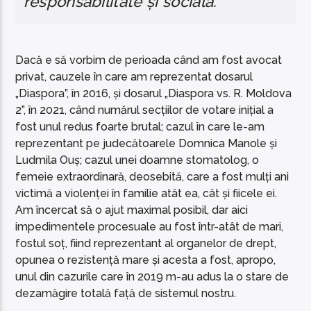
responsabilitate și socială.
Dacă e să vorbim de perioada când am fost avocat
privat, cauzele în care am reprezentat dosarul
„Diaspora”, în 2016, și dosarul „Diaspora vs. R. Moldova
2”, în 2021, când numărul secțiilor de votare inițial a
fost unul redus foarte brutal; cazul în care le-am
reprezentant pe judecătoarele Domnica Manole și
Ludmila Ouș; cazul unei doamne stomatolog, o
femeie extraordinară, deosebită, care a fost mulți ani
victimă a violenței în familie atât ea, cât și fiicele ei.
Am încercat să o ajut maximal posibil, dar aici
impedimentele procesuale au fost într-atât de mari,
fostul soț, fiind reprezentant al organelor de drept,
opunea o rezistență mare și acesta a fost, apropo,
unul din cazurile care în 2019 m-au adus la o stare de
dezamăgire totală față de sistemul nostru.