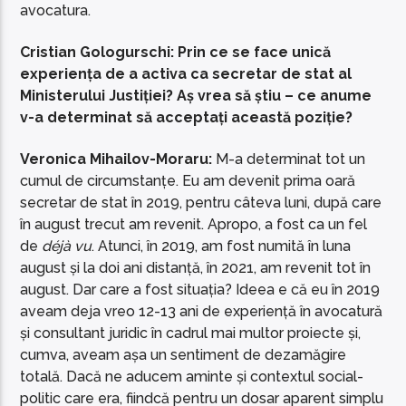
avocatura.
Cristian Gologurschi: Prin ce se face unică
experiența de a activa ca secretar de stat al
Ministerului Justiției? Aș vrea să știu – ce anume
v-a determinat să acceptați această poziție?
Veronica Mihailov-Moraru:
M-a determinat tot un
cumul de circumstanțe. Eu am devenit prima oară
secretar de stat în 2019, pentru câteva luni, după care
în august trecut am revenit. Apropo, a fost ca un fel
de
déjà vu
. Atunci, în 2019, am fost numită în luna
august și la doi ani distanță, în 2021, am revenit tot în
august. Dar care a fost situația? Ideea e că eu în 2019
aveam deja vreo 12-13 ani de experiență în avocatură
și consultant juridic în cadrul mai multor proiecte și,
cumva, aveam așa un sentiment de dezamăgire
totală. Dacă ne aducem aminte și contextul social-
politic care era, fiindcă pentru un dosar aparent simplu