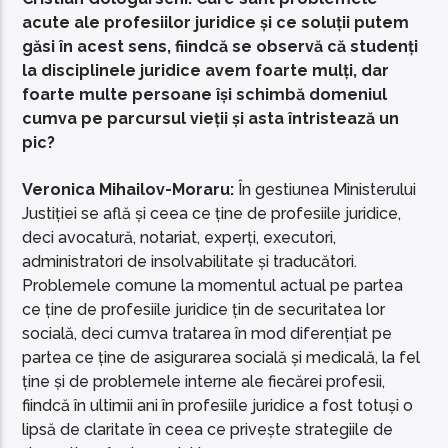
acute ale profesiilor juridice și ce soluții putem
găsi în acest sens, fiindcă se observă că studenți
la disciplinele juridice avem foarte mulți, dar
foarte multe persoane își schimbă domeniul
cumva pe parcursul vieții și asta întristează un
pic?
Veronica Mihailov-Moraru:
În gestiunea Ministerului
Justiției se află și ceea ce ține de profesiile juridice,
deci avocatură, notariat, experți, executori,
administratori de insolvabilitate și traducători.
Problemele comune la momentul actual pe partea
ce ține de profesiile juridice țin de securitatea lor
socială, deci cumva tratarea în mod diferențiat pe
partea ce ține de asigurarea socială și medicală, la fel
ține și de problemele interne ale fiecărei profesii,
fiindcă în ultimii ani în profesiile juridice a fost totuși o
lipsă de claritate în ceea ce privește strategiile de