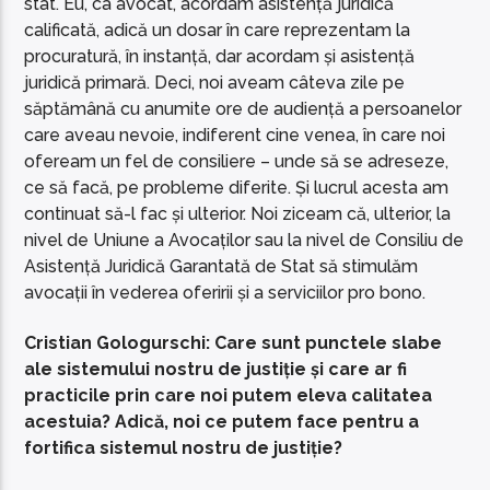
stat. Eu, ca avocat, acordam asistență juridică
calificată, adică un dosar în care reprezentam la
procuratură, în instanță, dar acordam și asistență
juridică primară. Deci, noi aveam câteva zile pe
săptămână cu anumite ore de audiență a persoanelor
care aveau nevoie, indiferent cine venea, în care noi
ofeream un fel de consiliere – unde să se adreseze,
ce să facă, pe probleme diferite. Și lucrul acesta am
continuat să-l fac și ulterior. Noi ziceam că, ulterior, la
nivel de Uniune a Avocaților sau la nivel de Consiliu de
Asistență Juridică Garantată de Stat să stimulăm
avocații în vederea oferirii și a serviciilor pro bono.
Cristian Gologurschi: Care sunt punctele slabe
ale sistemului nostru de justiție și care ar fi
practicile prin care noi putem eleva calitatea
acestuia? Adică, noi ce putem face pentru a
fortifica sistemul nostru de justiție?