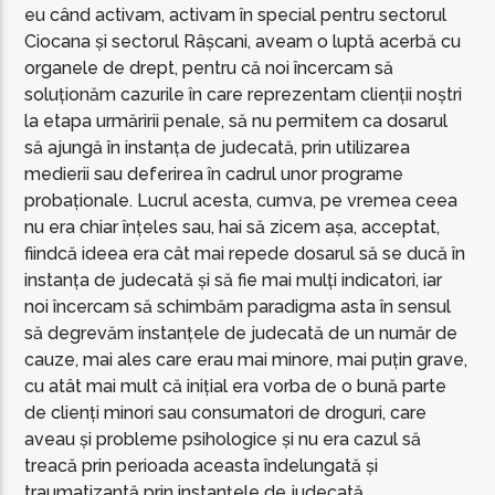
eu când activam, activam în special pentru sectorul
Ciocana și sectorul Râșcani, aveam o luptă acerbă cu
organele de drept, pentru că noi încercam să
soluționăm cazurile în care reprezentam clienții noștri
la etapa urmăririi penale, să nu permitem ca dosarul
să ajungă în instanța de judecată, prin utilizarea
medierii sau deferirea în cadrul unor programe
probaționale. Lucrul acesta, cumva, pe vremea ceea
nu era chiar înțeles sau, hai să zicem așa, acceptat,
fiindcă ideea era cât mai repede dosarul să se ducă în
instanța de judecată și să fie mai mulți indicatori, iar
noi încercam să schimbăm paradigma asta în sensul
să degrevăm instanțele de judecată de un număr de
cauze, mai ales care erau mai minore, mai puțin grave,
cu atât mai mult că inițial era vorba de o bună parte
de clienți minori sau consumatori de droguri, care
aveau și probleme psihologice și nu era cazul să
treacă prin perioada aceasta îndelungată și
traumatizantă prin instanțele de judecată.