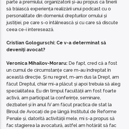
parte a premiului, organizatorii și-au propus ca tinerii
să trăiască experiența realizării unui podcast cu o
personalitate din domeniul drepturilor omului și
justiției, pe care s-o întâlnească și cu care să discute
ceea ce-i interesează.
Cristian Gologurschi: Ce v-a determinat să
deveniți avocat?
Veronica Mihailov-Moraru:
De fapt, cred că a fost
un cumul de circumstanțe care m-au îndreptat în
această direcție. Și nu regret, m-am dus la Drept, am
făcut Dreptul, chiar mi-a plăcut și apoi trebuia să aleg
specialitatea. Eu din timpul facultății am fost foarte
activă, am participat la conferințe, seminare,
dezbateri și în anul IV am făcut practica de stat la
Biroul de Avocați de pe lângă Institutul de Reforme
Penale și, datorită activității mele, mi s-a propus să
fac stagierea la avocatură, astfel am hotărât să fac