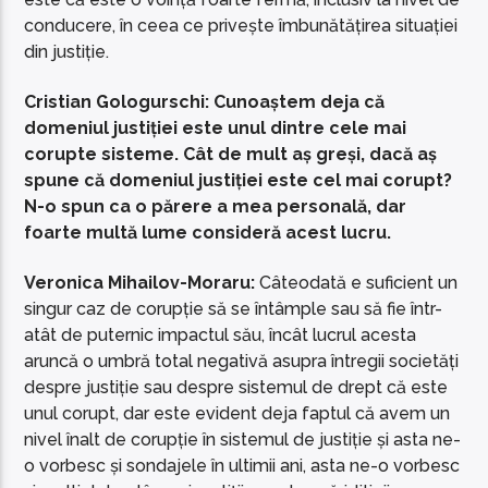
conducere, în ceea ce privește îmbunătățirea situației
din justiție.
Cristian Gologurschi: Cunoaștem deja că
domeniul justiției este unul dintre cele mai
corupte sisteme. Cât de mult aș greși, dacă aș
spune că domeniul justiției este cel mai corupt?
N-o spun ca o părere a mea personală, dar
foarte multă lume consideră acest lucru.
Veronica Mihailov-Moraru:
Câteodată e suficient un
singur caz de corupție să se întâmple sau să fie într-
atât de puternic impactul său, încât lucrul acesta
aruncă o umbră total negativă asupra întregii societăți
despre justiție sau despre sistemul de drept că este
unul corupt, dar este evident deja faptul că avem un
nivel înalt de corupție în sistemul de justiție și asta ne-
o vorbesc și sondajele în ultimii ani, asta ne-o vorbesc