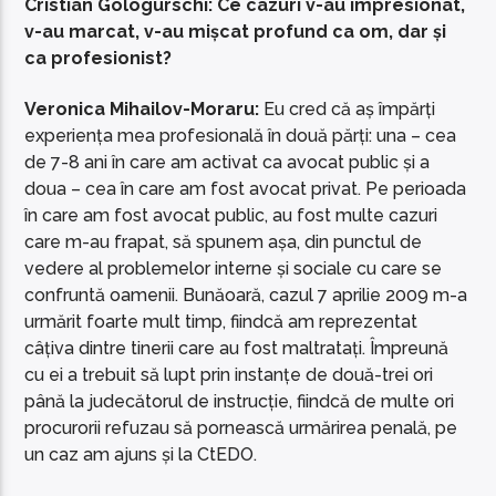
Cristian Gologurschi: Ce cazuri v-au impresionat,
v-au marcat, v-au mișcat profund ca om, dar și
ca profesionist?
Veronica Mihailov-Moraru:
Eu cred că aș împărți
experiența mea profesională în două părți: una – cea
de 7-8 ani în care am activat ca avocat public și a
doua – cea în care am fost avocat privat. Pe perioada
în care am fost avocat public, au fost multe cazuri
care m-au frapat, să spunem așa, din punctul de
vedere al problemelor interne și sociale cu care se
confruntă oamenii. Bunăoară, cazul 7 aprilie 2009 m-a
urmărit foarte mult timp, fiindcă am reprezentat
câțiva dintre tinerii care au fost maltratați. Împreună
cu ei a trebuit să lupt prin instanțe de două-trei ori
până la judecătorul de instrucție, fiindcă de multe ori
procurorii refuzau să pornească urmărirea penală, pe
un caz am ajuns și la CtEDO.