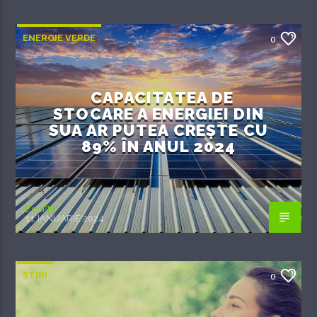
ENERGIE VERDE
0
CAPACITATEA DE
STOCARE A ENERGIEI DIN
SUA AR PUTEA CREȘTE CU
89% ÎN ANUL 2024
EcoFM
11 IANUARIE 2024
ȘTIRI
0