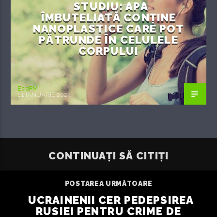
STUDIU: APA
ÎMBUTELIATĂ CONȚINE
NANOPLASTICE CARE POT
PĂTRUNDE ÎN CELULELE
CORPULUI
EcoFM
11 IANUARIE 2024
CONTINUAȚI SĂ CITIȚI
POSTAREA URMĂTOARE
UCRAINENII CER PEDEPSIREA
RUSIEI PENTRU CRIME DE