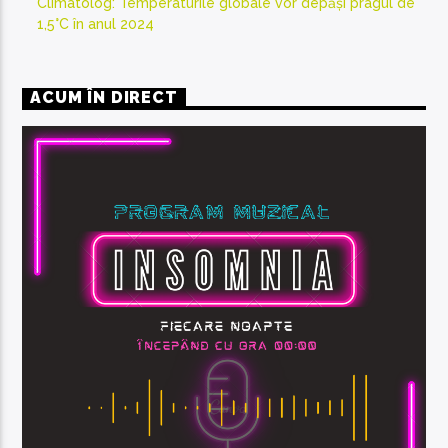
Climatolog: Temperaturile globale vor depăși pragul de
1,5°C în anul 2024
ACUM ÎN DIRECT