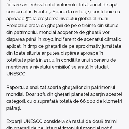
fiecare an, echivalentul volumului total anual de apă
consumat în Franța și Spania la un loc, și contribuie cu
aproape 5% la creșterea nivelului global al mării.
Proiecțiile arată că ghețarii de pe o treime din siturile
din patrimoniul mondial acoperite de gheață vor
dispărea până în 2050, indiferent de scenariul climatic
aplicat, în timp ce ghețarii de pe aproximativ jumătate
din toate siturile ar putea dispărea aproape în
totalitate până în 2100, în condițiile unui scenariu de
menținere a nivelului emisiilor’, se arată în studiul
UNESCO.
Raportul a analizat soarta ghețarilor din patrimoniul
mondial. Doar 10% din ghețarii planetei aparțin acestei
categorii, cu o suprafață totală de 66.000 de kilometri
pătrați.
Experții UNESCO consideră că restul de două treimi
din ghețarii de pe lista patrimoniului mondial pot fi