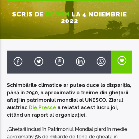
SCRIS DE
ECOFM
LA 4 NOIEMBRIE
2022
EcoFM Chisinau
Schimbările climatice ar putea duce la dispariția,
până în 2050, a aproximativ o treime din ghețarii
aflați în patrimoniul mondial al UNESCO. Ziarul
austriac
Die Presse
a relatat acest lucru joi,
citând un raport al organizației.
„Ghețarii incluși în Patrimoniul Mondial pierd în medie
aproximativ 58 de miliarde de tone de gheață în