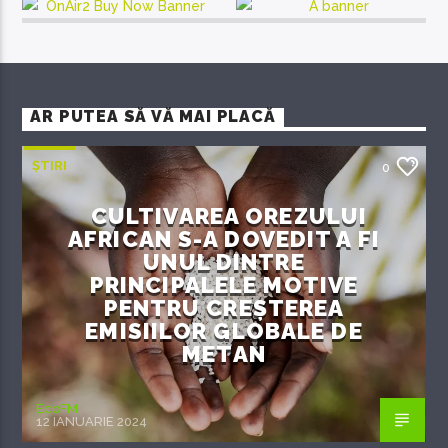
AR PUTEA SĂ VĂ MAI PLACĂ
ȘTIRI
0
CULTIVAREA OREZULUI
AFRICAN S-A DOVEDIT A FI
UNUL DINTRE
PRINCIPALELE MOTIVE
PENTRU CREȘTEREA
EMISIILOR GLOBALE DE
METAN
EcoFM
12 IANUARIE 2024