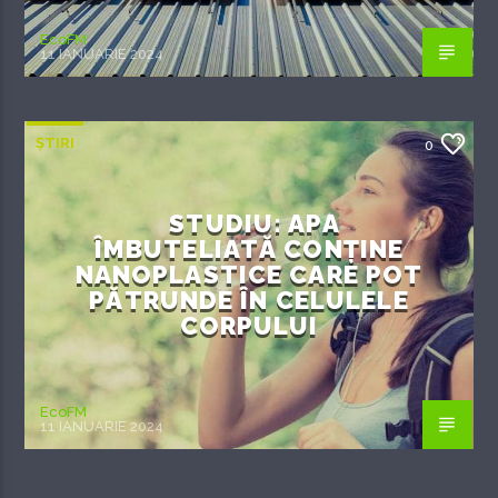
EcoFM
11 IANUARIE 2024
ȘTIRI
0
STUDIU: APA
ÎMBUTELIATĂ CONȚINE
NANOPLASTICE CARE POT
PĂTRUNDE ÎN CELULELE
CORPULUI
EcoFM
11 IANUARIE 2024