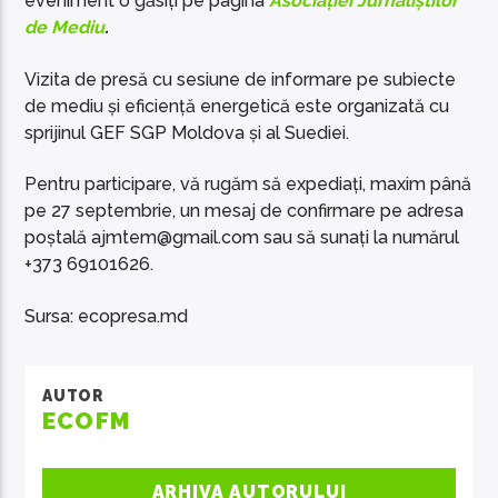
eveniment o găsiți pe pagina
Asociației Jurnaliștilor
de Mediu
.
Vizita de presă cu sesiune de informare pe subiecte
de mediu și eficiență energetică este organizată cu
sprijinul GEF SGP Moldova și al Suediei.
Pentru participare, vă rugăm să expediați, maxim până
pe 27 septembrie, un mesaj de confirmare pe adresa
poștală
ajmtem@gmail.com
sau să sunați la numărul
+373 69101626.
Sursa: ecopresa.md
AUTOR
ECOFM
ARHIVA AUTORULUI