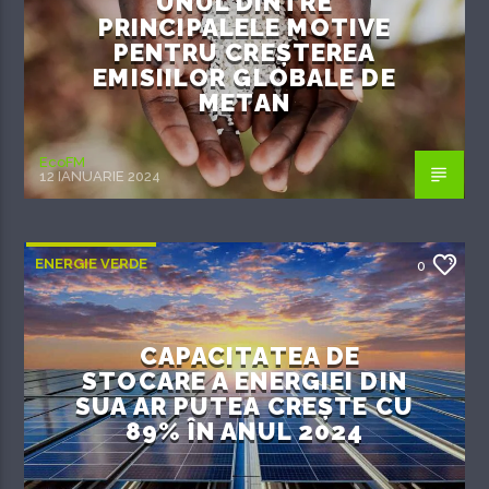
UNUL DINTRE
PRINCIPALELE MOTIVE
PENTRU CREȘTEREA
EMISIILOR GLOBALE DE
METAN
EcoFM
12 IANUARIE 2024
ENERGIE VERDE
0
CAPACITATEA DE
STOCARE A ENERGIEI DIN
SUA AR PUTEA CREȘTE CU
89% ÎN ANUL 2024