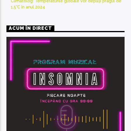
Climatolog: Temperaturile globale vor depăși pragul de
1,5°C în anul 2024
ACUM ÎN DIRECT