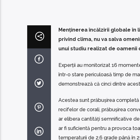
Menținerea încălzirii globale în
privind clima, nu va salva omen
unui studiu realizat de oamenii d
Experții au monitorizat 16 momente
într-o stare periculoasă timp de ma
demonstrează că cinci dintre aceste
Acestea sunt prăbușirea completă a
recifelor de corali, prăbușirea conv
ar elibera cantități semnificative 
ar fi suficientă pentru a provoca t
temperaturii de 2,6 grade până în 2