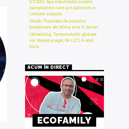
STUDIU: Apa îmbuteliată conține
nanoplastice care pot pătrunde în
celulele corpului
Studiu: Populația de păsărilor
pradătoare din Africa este în declin
Climatolog: Temperaturile globale
vor depăși pragul de 1,5°C în anul
2024
ACUM ÎN DIRECT
ECOFAMILY