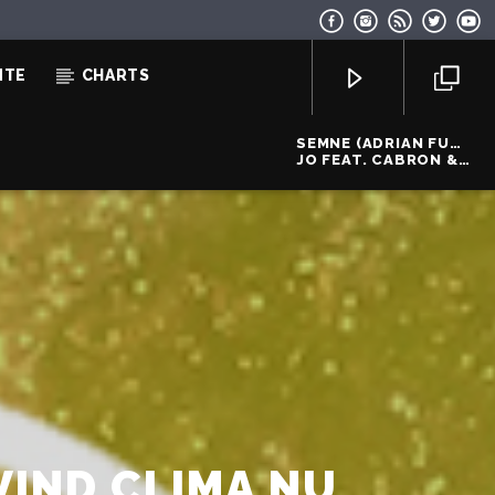
NTE
CHARTS
SEMNE (ADRIAN FUNK
& OLIX REMIX)
JO FEAT. CABRON &
ADRIAN FUNK & OLIX
EcoFM Chisinau
VIND CLIMA NU