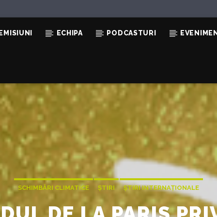
EMISIUNI
ECHIPA
PODCASTURI
EVENIME
OLIX
 &
SCHIMBĂRI CLIMATICE
ȘTIRI
ȘTIRI INTERNAȚIONALE
DUL DE LA PARIS PRI