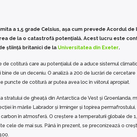
 limita a 1,5 grade Celsius, așa cum prevede Acordul de l
irea de la o catastrofă potențială. Acest lucru este co
e știință britanici de la
Universitatea din Exeter
.
 de cotitură care au potențialul de a aduce sistemul climati
i bine de un deceniu. O analiză a 200 de lucrări de cercetare
 puncte de cotitură ar putea avea loc în viitorul apropiat.
 stratului de gheață din Antarctica de Vest și Groenlanda, 
ecției în mările Labrador și Irminger și topirea permafrostului
de carbon în atmosferă. O creștere a temperaturii globale de 1
oate cele de mai sus. Până în prezent, se preconizează o creș
100.