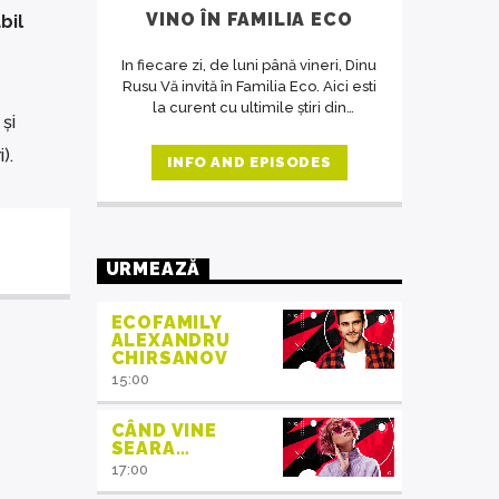
VINO ÎN FAMILIA ECO
bil
In fiecare zi, de luni până vineri, Dinu
Rusu Vă invită în Familia Eco. Aici esti
la curent cu ultimile știri din
și
domeniul protecția mediului, iar în
cadrul interviurilor de la ora 14,
).
INFO AND EPISODES
invitații emisiunii ne crează acea
atmosferă de familie.
URMEAZĂ
ECOFAMILY
ALEXANDRU
CHIRSANOV
15:00
CÂND VINE
SEARA…
17:00