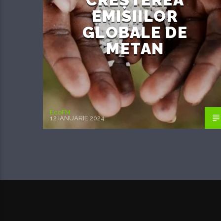
EMISIILOR
GLOBALE DE
METAN
EcoFM
12 IANUARIE 2024