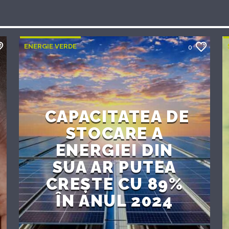
ENERGIE VERDE
0
CAPACITATEA DE
STOCARE A
ENERGIEI DIN
SUA AR PUTEA
CREȘTE CU 89%
ÎN ANUL 2024