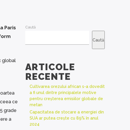
a Paris
Caută
nform
Caută
c global
ARTICOLE
RECENTE
Cultivarea orezului african s-a dovedit
moartea
a fi unul dintre principalele motive
pentru creșterea emisiilor globale de
, ceea ce
metan
,5 grade
Capacitatea de stocare a energiei din
SUA ar putea crește cu 89% în anul
tere a
2024