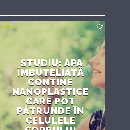
ȘTIRI
0
STUDIU: APA
ÎMBUTELIATĂ
CONȚINE
NANOPLASTICE
CARE POT
PĂTRUNDE ÎN
CELULELE
CORPULUI