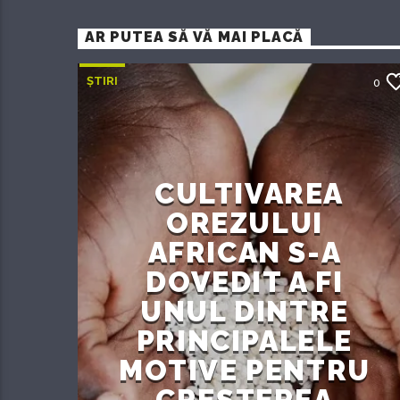
AR PUTEA SĂ VĂ MAI PLACĂ
ȘTIRI
0
CULTIVAREA
OREZULUI
AFRICAN S-A
DOVEDIT A FI
UNUL DINTRE
PRINCIPALELE
MOTIVE PENTRU
CREȘTEREA