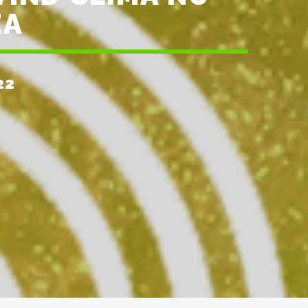
EA
22