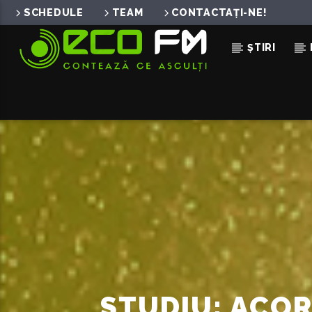
SCHEDULE
TEAM
CONTACTAȚI-NE!
ȘTIRI
ACUM ÎN DIRECT
SEMNE (ADRIAN FUNK & 
REMIX)
JO FEAT. CABRON & ADRIAN FUNK
OLIX
STUDIU: ACOR