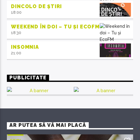
DINCOLO DE ȘTIRI
18:00
WEEKEND ÎN DOI – TU ȘI ECOFM
18:30
INSOMNIA
21:00
PUBLICITATE
AR PUTEA SĂ VĂ MAI PLACĂ