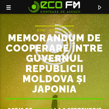
ȘTIRI
ȘTIRI LOCALE
MEMORANDUM DE
COOPERARE ÎNTRE
GUVERNUL
REPUBLICII
MOLDOVA ȘI
JAPONIA
ACUM ÎN DIRECT
ARTA TA
OLIVIA ADDAMS & DOC