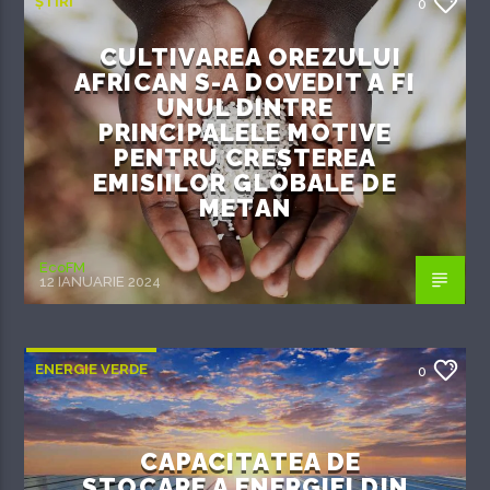
ȘTIRI
0
CULTIVAREA OREZULUI
AFRICAN S-A DOVEDIT A FI
UNUL DINTRE
PRINCIPALELE MOTIVE
PENTRU CREȘTEREA
EMISIILOR GLOBALE DE
METAN
EcoFM
12 IANUARIE 2024
ENERGIE VERDE
0
CAPACITATEA DE
STOCARE A ENERGIEI DIN