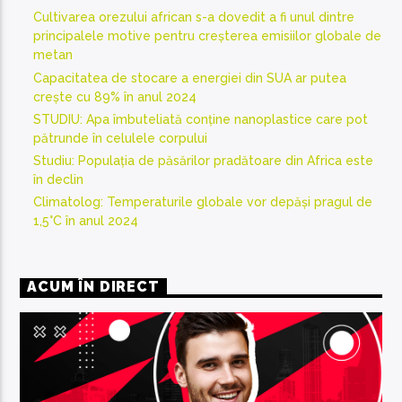
Cultivarea orezului african s-a dovedit a fi unul dintre
principalele motive pentru creșterea emisiilor globale de
metan
Capacitatea de stocare a energiei din SUA ar putea
crește cu 89% în anul 2024
STUDIU: Apa îmbuteliată conține nanoplastice care pot
pătrunde în celulele corpului
Studiu: Populația de păsărilor pradătoare din Africa este
în declin
Climatolog: Temperaturile globale vor depăși pragul de
1,5°C în anul 2024
ACUM ÎN DIRECT