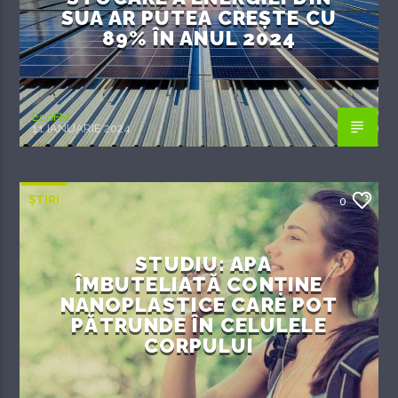
SUA AR PUTEA CREȘTE CU
89% ÎN ANUL 2024
EcoFM
11 IANUARIE 2024
ȘTIRI
0
STUDIU: APA
ÎMBUTELIATĂ CONȚINE
NANOPLASTICE CARE POT
PĂTRUNDE ÎN CELULELE
CORPULUI