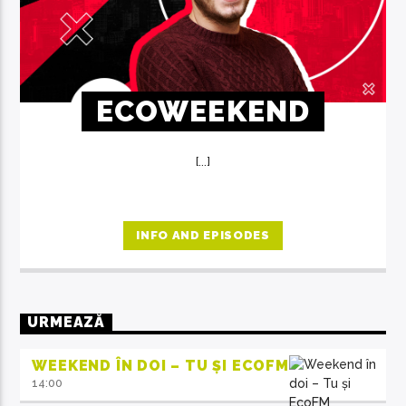
ECOWEEKEND
[...]
INFO AND EPISODES
URMEAZĂ
WEEKEND ÎN DOI – TU ȘI ECOFM
14:00