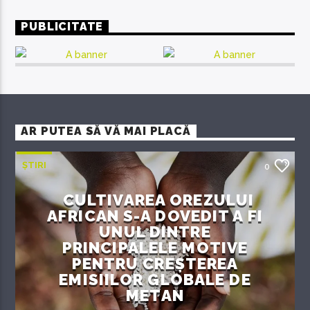
PUBLICITATE
AR PUTEA SĂ VĂ MAI PLACĂ
ȘTIRI
0
CULTIVAREA OREZULUI
AFRICAN S-A DOVEDIT A FI
UNUL DINTRE
PRINCIPALELE MOTIVE
PENTRU CREȘTEREA
EMISIILOR GLOBALE DE
METAN