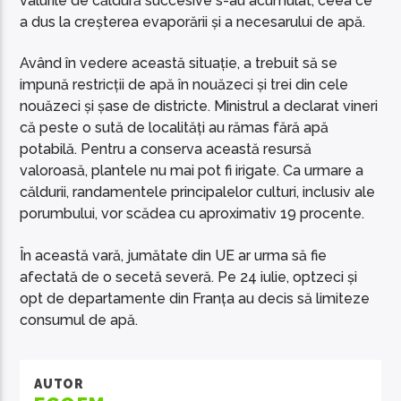
valurile de căldură succesive s-au acumulat, ceea ce
a dus la creșterea evaporării și a necesarului de apă.
Având în vedere această situație, a trebuit să se
impună restricții de apă în nouăzeci și trei din cele
nouăzeci și șase de districte. Ministrul a declarat vineri
că peste o sută de localități au rămas fără apă
potabilă. Pentru a conserva această resursă
valoroasă, plantele nu mai pot fi irigate. Ca urmare a
căldurii, randamentele principalelor culturi, inclusiv ale
porumbului, vor scădea cu aproximativ 19 procente.
În această vară, jumătate din UE ar urma să fie
afectată de o secetă severă. Pe 24 iulie, optzeci și
opt de departamente din Franța au decis să limiteze
consumul de apă.
AUTOR