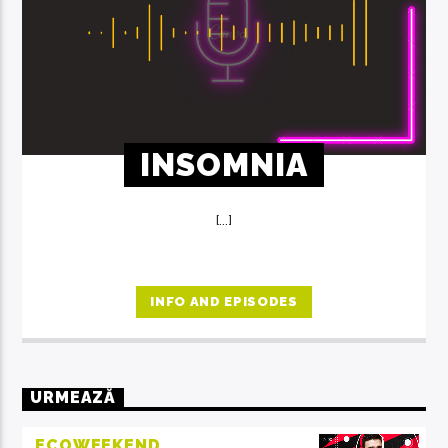
INSOMNIA
[...]
INFO AND EPISODES
URMEAZĂ
ECOWEEKEND