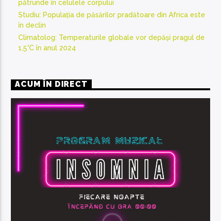
pătrunde în celulele corpului
Studiu: Populația de păsărilor pradătoare din Africa este
în declin
Climatolog: Temperaturile globale vor depăși pragul de
1,5°C în anul 2024
ACUM ÎN DIRECT