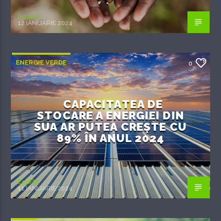
EcoFM
12 IANUARIE 2024
ENERGIE VERDE
0
CAPACITATEA DE
STOCARE A ENERGIEI DIN
SUA AR PUTEA CREȘTE CU
89% ÎN ANUL 2024
EcoFM
11 IANUARIE 2024