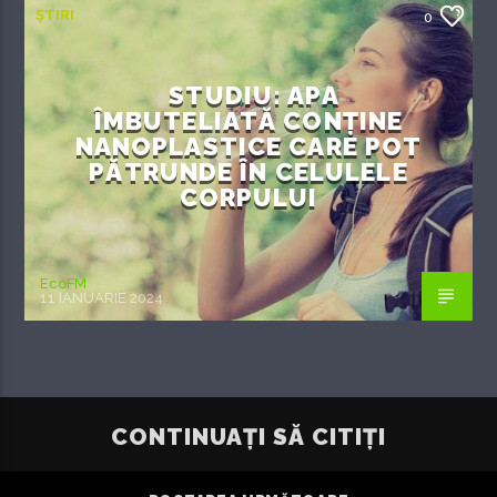
ȘTIRI
0
STUDIU: APA
ÎMBUTELIATĂ CONȚINE
NANOPLASTICE CARE POT
PĂTRUNDE ÎN CELULELE
CORPULUI
EcoFM
11 IANUARIE 2024
CONTINUAȚI SĂ CITIȚI