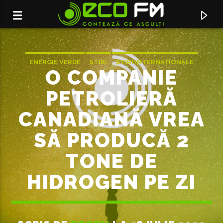
ENERGIE VERDE
ȘTIRI
ȘTIRI INTERNAȚIONALE
O COMPANIE
PETROLIERĂ
CANADIANĂ VREA
SĂ PRODUCĂ 2
TONE DE
HIDROGEN PE ZI
ACUM ÎN DIRECT
CONTEAZA CE ASCULTI
ECO FM