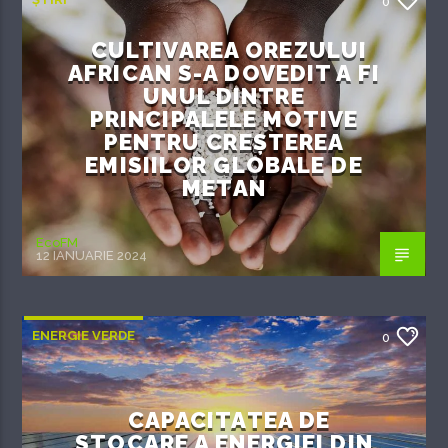
0
CULTIVAREA OREZULUI
AFRICAN S-A DOVEDIT A FI
UNUL DINTRE
PRINCIPALELE MOTIVE
PENTRU CREȘTEREA
EMISIILOR GLOBALE DE
METAN
EcoFM
12 IANUARIE 2024
ENERGIE VERDE
0
CAPACITATEA DE
STOCARE A ENERGIEI DIN