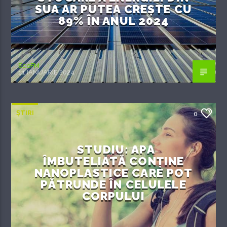
SUA AR PUTEA CREȘTE CU
89% ÎN ANUL 2024
EcoFM
11 IANUARIE 2024
ȘTIRI
0
STUDIU: APA
ÎMBUTELIATĂ CONȚINE
NANOPLASTICE CARE POT
PĂTRUNDE ÎN CELULELE
CORPULUI