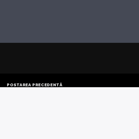
POSTAREA PRECEDENTĂ
EVA S-A DESFĂȘURAT
UNEA PĂRȚILOR LA
NȚIA DE LA AARHUS