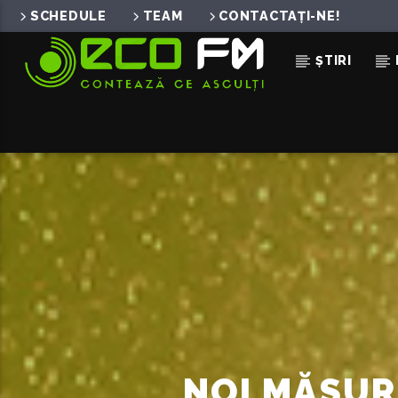
SCHEDULE
TEAM
CONTACTAȚI-NE!
ȘTIRI
ACUM ÎN DIRECT
HYPNOTIZED
OLIVER KOLETZKI FEAT. FRAN
NOI MĂSUR