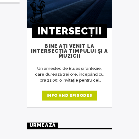
INTERSECȚII
BINE AȚI VENIT LA
INTERSECȚIA TIMPULUI ȘI A
MUZICII
Un amestec de Blues și fantezie,
care durează trei ore, începând cu
ora 21:00; o invitație pentru cei
dornici să asculte o muzică potrivită
cu ora de difuzare a emisiunii, o
INFO AND EPISODES
revelație despre artă în general,
despre muzică și oameni în special.
O emisiune unde răsună doar
muzica deosebită, care se
adresează celor predispuși spre
URMEAZĂ
filosofie, indiferent de vârstă.