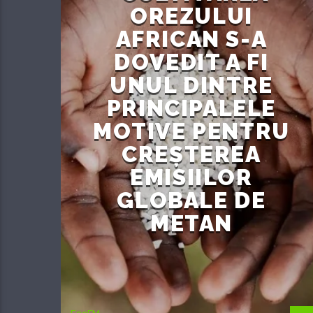
OREZULUI
AFRICAN S-A
DOVEDIT A FI
UNUL DINTRE
PRINCIPALELE
MOTIVE PENTRU
CREȘTEREA
EMISIILOR
GLOBALE DE
METAN