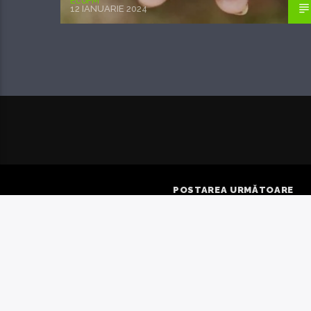
EcoFM
12 IANUARIE 2024
POSTAREA URMĂTOARE
PROGRAMUL DE GES
A DISTRICTULUI BA
HIDROGRAFIC DUN
PRUT ȘI MAREA NE