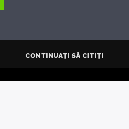
CONTINUAȚI SĂ CITIȚI
TIONARE
LA GEN
ZINULUI
REUNI
ĂREA –
CONVE
AGRĂ,