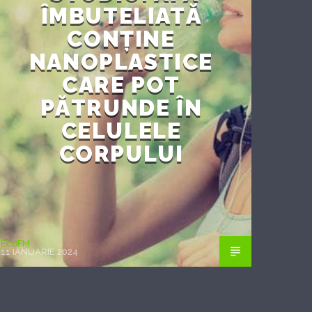
ÎMBUTELIATĂ
CONȚINE
NANOPLASTICE
CARE POT
PĂTRUNDE ÎN
CELULELE
CORPULUI
EcoFM
11 IANUARIE 2024