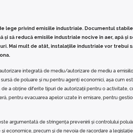
e lege privind emisiile industriale. Documentul stabil
i să reducă emisiile industriale nocive în aer, apă și s
i. Mai mult de atât, instalațiile industriale vor trebui s
iona.
utorizare integrată de mediu/autorizare de mediu a emisiilor
are sursă de poluare și nu pentru agenți economici, așa cum est
de a obține diferite tipuri de autorizații pentru o activitate, cu
feră, pentru evacuarea apelor uzate în emisare, pentru gesti
ste argumentată de stringența prevenirii și controlului poluăr
e și economice, precum și de nevoia de racordare a legislației