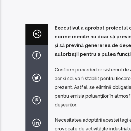
Executivul a aprobat proiectul d
norme menite nu doar să prevină ș
și să prevină generarea de deșeur
autorizații pentru a putea funcț
Conform prevederilor, sistemul de a
aer și sol va fi stabilit pentru fiec
prezent. Astfel, se elimină obligația 
pentru emisia poluanților în atmos
deșeurilor.
Necesitatea adoptării acestei legi e
provocate de activitățile industrial