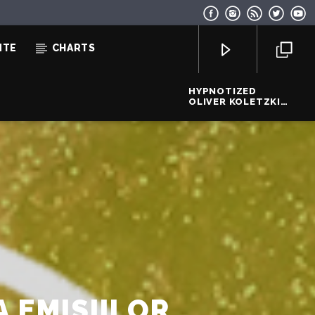
NTE
CHARTS
HYPNOTIZED
OLIVER KOLETZKI
FEAT. FRAN
EcoFM Chisinau
 EMISIILOR