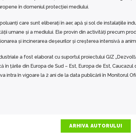
europene în domeniul protecției mediului.
oluanți care sunt eliberați în aer, apă și sol de instalațiile indu
ții umane și a mediului. Ele provin din activități precum pro
ionarea și incinerarea deșeurilor și creșterea intensivă a anima
ndustriale a fost elaborat cu suportul proiectului GIZ „Dezvol
ică în țările din Europa de Sud – Est, Europa de Est, Caucazul 
a intra în vigoare la 2 ani de la data publicării în Monitorul Ofi
ARHIVA AUTORULUI