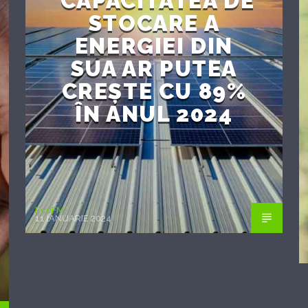
CAPACITATEA DE
STOCARE A
ENERGIEI DIN
SUA AR PUTEA
CREȘTE CU 89%
ÎN ANUL 2024
EcoFM
11 IANUARIE 2024