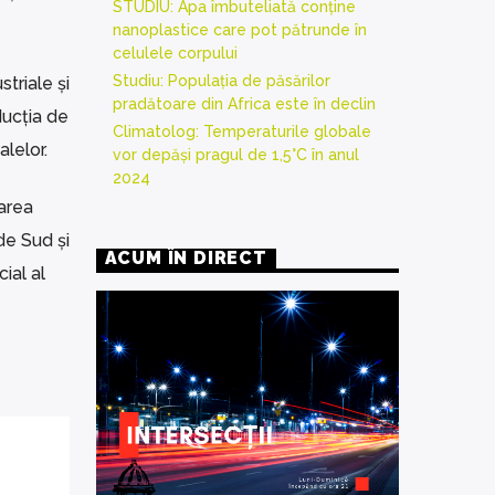
STUDIU: Apa îmbuteliată conține
nanoplastice care pot pătrunde în
celulele corpului
Studiu: Populația de păsărilor
striale și
pradătoare din Africa este în declin
ducția de
Climatolog: Temperaturile globale
lelor.
vor depăși pragul de 1,5°C în anul
2024
tarea
de Sud și
ACUM ÎN DIRECT
cial al