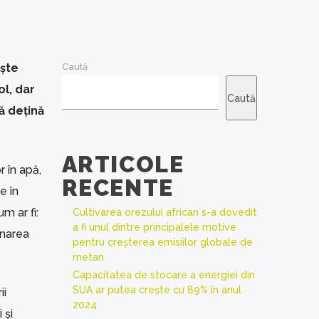
ește
Caută
ol, dar
Caută
ă dețină
ARTICOLE
 în apă,
RECENTE
e în
m ar fi:
Cultivarea orezului african s-a dovedit
a fi unul dintre principalele motive
onarea
pentru creșterea emisiilor globale de
metan
Capacitatea de stocare a energiei din
SUA ar putea crește cu 89% în anul
ii
2024
 și