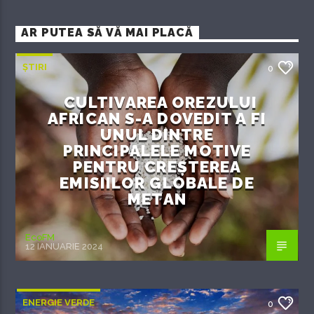
AR PUTEA SĂ VĂ MAI PLACĂ
ȘTIRI
0
CULTIVAREA OREZULUI
AFRICAN S-A DOVEDIT A FI
UNUL DINTRE
PRINCIPALELE MOTIVE
PENTRU CREȘTEREA
EMISIILOR GLOBALE DE
METAN
EcoFM
12 IANUARIE 2024
ENERGIE VERDE
0