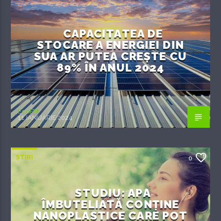
CAPACITATEA DE
STOCARE A ENERGIEI DIN
SUA AR PUTEA CREȘTE CU
89% ÎN ANUL 2024
EcoFM
11 IANUARIE 2024
ȘTIRI
0
STUDIU: APA
ÎMBUTELIATĂ CONȚINE
NANOPLASTICE CARE POT