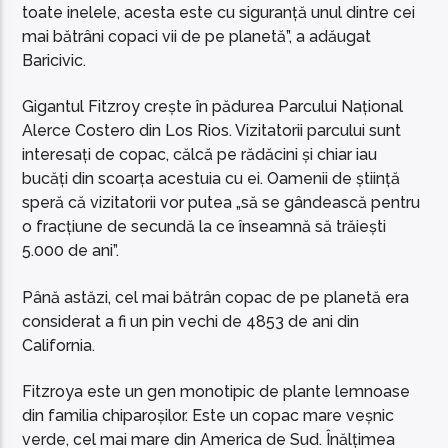
toate inelele, acesta este cu siguranță unul dintre cei
mai bătrâni copaci vii de pe planetă”, a adăugat
Baricivic.
Gigantul Fitzroy crește în pădurea Parcului Național
Alerce Costero din Los Rios. Vizitatorii parcului sunt
interesați de copac, călcă pe rădăcini și chiar iau
bucăți din scoarța acestuia cu ei. Oamenii de știință
speră că vizitatorii vor putea „să se gândească pentru
o fracțiune de secundă la ce înseamnă să trăiești
5.000 de ani”.
Până astăzi, cel mai bătrân copac de pe planetă era
considerat a fi un pin vechi de 4853 de ani din
California.
Fitzroya este un gen monotipic de plante lemnoase
din familia chiparoșilor. Este un copac mare veșnic
verde, cel mai mare din America de Sud. Înălțimea