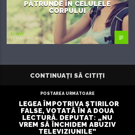
PĂTRUNDE ÎN CELULELE
CORPULUI
EcoFM
11 IANUARIE 2024
CONTINUAȚI SĂ CITIȚI
POSTAREA URMĂTOARE
LEGEA ÎMPOTRIVA ȘTIRILOR
FALSE, VOTATĂ ÎN A DOUA
LECTURĂ. DEPUTAT: „NU
VREM SĂ ÎNCHIDEM ABUZIV
TELEVIZIUNILE”