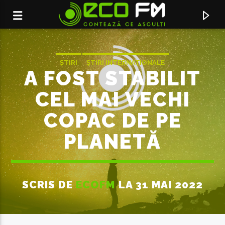
ȘTIRI
ȘTIRI INTERNAȚIONALE
A FOST STABILIT
CEL MAI VECHI
COPAC DE PE
PLANETĂ
SCRIS DE
ECOFM
LA 31 MAI 2022
ACUM ÎN DIRECT
LASA-MA
PASHA PARFENI FEAT. NICOLETA NUCA