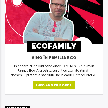
ECOFAMILY
VINO ÎN FAMILIA ECO
In fiecare zi, de luni până vineri, Dinu Rusu Vă invită în
Familia Eco. Aici esti la curent cu ultimile știri din
domeniul protecția mediului, iar în cadrul interviurilor de
la ora 14, invitații emisiunii ne crează acea atmosferă de
familie.
INFO AND EPISODES