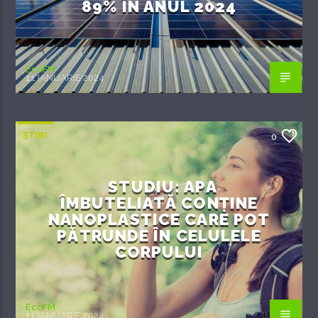
89% ÎN ANUL 2024
EcoFM
11 IANUARIE 2024
ȘTIRI
0
STUDIU: APA
ÎMBUTELIATĂ CONȚINE
NANOPLASTICE CARE POT
PĂTRUNDE ÎN CELULELE
CORPULUI
EcoFM
11 IANUARIE 2024