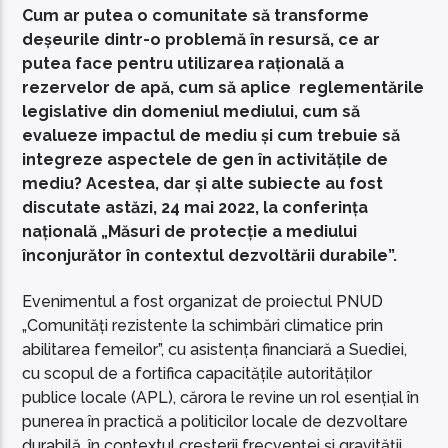
Cum ar putea o comunitate să transforme
deșeurile dintr-o problemă în resursă, ce ar
putea face pentru utilizarea rațională a
rezervelor de apă, cum să aplice reglementările
legislative din domeniul mediului, cum să
evalueze impactul de mediu și cum trebuie să
integreze aspectele de gen în activitățile de
mediu? Acestea, dar și alte subiecte au fost
discutate astăzi, 24 mai 2022, la conferința
națională „Măsuri de protecție a mediului
înconjurător în contextul dezvoltării durabile”.
Evenimentul a fost organizat de proiectul PNUD
„Comunități rezistente la schimbări climatice prin
abilitarea femeilor”, cu asistența financiară a Suediei,
cu scopul de a fortifica capacitățile autorităților
publice locale (APL), cărora le revine un rol esențial în
punerea în practică a politicilor locale de dezvoltare
durabilă, în contextul creșterii frecvenței și gravității