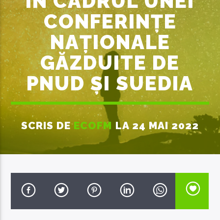
ÎN CADRUL UNEI
CONFERINȚE
NAȚIONALE
GĂZDUITE DE
EcoFM Chisinau
PNUD ȘI SUEDIA
SCRIS DE
ECOFM
LA 24 MAI 2022