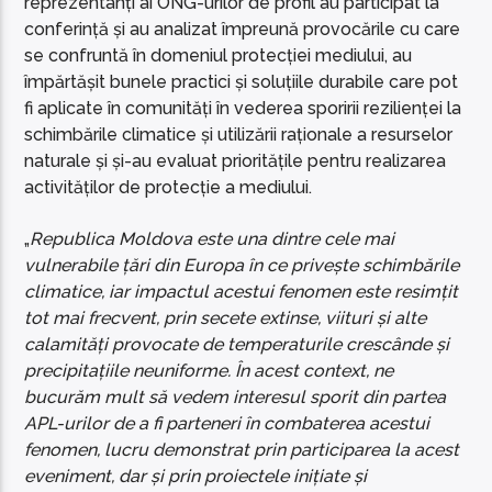
reprezentanți ai ONG-urilor de profil au participat la
conferință și au analizat împreună provocările cu care
se confruntă în domeniul protecției mediului, au
împărtășit bunele practici și soluțiile durabile care pot
fi aplicate în comunități în vederea sporirii rezilienței la
schimbările climatice și utilizării raționale a resurselor
naturale și și-au evaluat prioritățile pentru realizarea
activităților de protecție a mediului.
„
Republica Moldova este una dintre cele mai
vulnerabile țări din Europa în ce privește schimbările
climatice, iar impactul acestui fenomen este resimțit
tot mai frecvent, prin secete extinse, viituri și alte
calamități provocate de temperaturile crescânde și
precipitațiile neuniforme. În acest context, ne
bucurăm mult să vedem interesul sporit din partea
APL-urilor de a fi parteneri în combaterea acestui
fenomen, lucru demonstrat prin participarea la acest
eveniment, dar și prin proiectele inițiate și