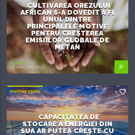
CULTIVAREA OREZULUI
AFRICAN S-A DOVEDIT A FI
UNUL DINTRE
PRINCIPALELE MOTIVE
PENTRU CREȘTEREA
EMISIILOR GLOBALE DE
METAN
EcoFM
12 IANUARIE 2024
ENERGIE VERDE
0
CAPACITATEA DE
STOCARE A ENERGIEI DIN
SUA AR PUTEA CREȘTE CU