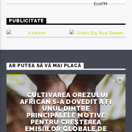
PUBLICITATE
AR PUTEA SĂ VĂ MAI PLACĂ
ȘTIRI
0
CULTIVAREA OREZULUI
AFRICAN S-A DOVEDIT A FI
UNUL DINTRE
PRINCIPALELE MOTIVE
PENTRU CREȘTEREA
EMISIILOR GLOBALE DE