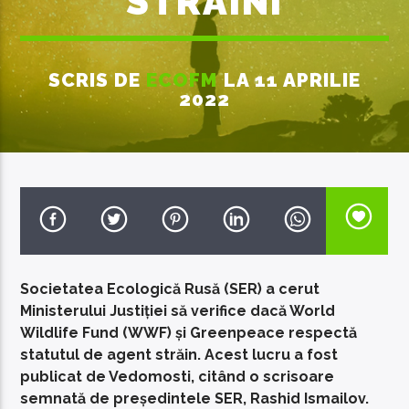
STRĂINI
SCRIS DE
ECOFM
LA 11 APRILIE
2022
EcoFM Chisinau
Societatea Ecologică Rusă (SER) a cerut
Ministerului Justiției să verifice dacă World
Wildlife Fund (WWF) și Greenpeace respectă
statutul de agent străin. Acest lucru a fost
publicat de Vedomosti, citând o scrisoare
semnată de președintele SER, Rashid Ismailov.