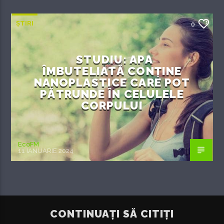
ȘTIRI
0
STUDIU: APA
ÎMBUTELIATĂ CONȚINE
NANOPLASTICE CARE POT
PĂTRUNDE ÎN CELULELE
CORPULUI
EcoFM
11 IANUARIE 2024
CONTINUAȚI SĂ CITIȚI