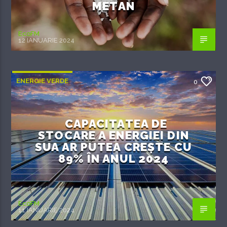
METAN
EcoFM
12 IANUARIE 2024
ENERGIE VERDE
0
CAPACITATEA DE
STOCARE A ENERGIEI DIN
SUA AR PUTEA CREȘTE CU
89% ÎN ANUL 2024
EcoFM
11 IANUARIE 2024