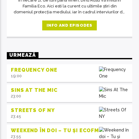
In fiecare zi, de luni până vineri, Dinu Rusu Vă invită în
Familia Eco. Aici esti la curent cu ultimile știri din
domeniul protecția mediului, iar în cadrul interviurilor de
la ora 14, invitații emisiunii ne crează acea atmosferă de
familie.
INFO AND EPISODES
URMEAZĂ
FREQUENCY ONE
19:00
SINS AT THE MIC
23:00
STREETS OF NY
23:45
WEEKEND ÎN DOI – TU ȘI ECOFM
23:55