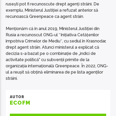
rusești pot fi recunoscute drept agenți străini. De
exemplu, Ministerul Justiției a refuzat anterior să
recunoască Greenpeace ca agent străin.
Menționăm că în anul 2019, Ministerul Justiției din
Rusia a recunoscut ONG-ul ʺInițiativa Cetățenilor
împotriva Crimelor de Mediuʺ, cu sediul în Krasnodar,
drept agent străin. Atunci ministerul a explicat că
decizia s-a bazat pe o combinație de „indici de
activitate politică” cu subvenții primite de la
organizația internațională Greenpeace. În 2022, ONG-
ul a reușit să obțină eliminarea de pe lista agenților
străini.
AUTOR
ECOFM