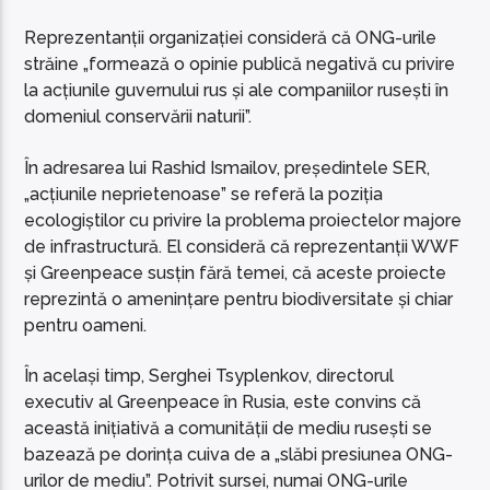
Reprezentanții organizației consideră că ONG-urile
străine „formează o opinie publică negativă cu privire
la acțiunile guvernului rus și ale companiilor rusești în
domeniul conservării naturii”.
În adresarea lui Rashid Ismailov, președintele SER,
„acțiunile neprietenoase” se referă la poziția
ecologiștilor cu privire la problema proiectelor majore
de infrastructură. El consideră că reprezentanții WWF
și Greenpeace susțin fără temei, că aceste proiecte
reprezintă o amenințare pentru biodiversitate și chiar
pentru oameni.
În același timp, Serghei Tsyplenkov, directorul
executiv al Greenpeace în Rusia, este convins că
această inițiativă a comunității de mediu rusești se
bazează pe dorința cuiva de a „slăbi presiunea ONG-
urilor de mediu”. Potrivit sursei, numai ONG-urile