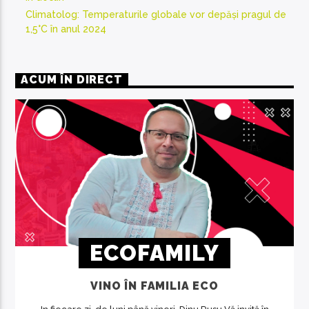
Climatolog: Temperaturile globale vor depăși pragul de
1,5°C în anul 2024
ACUM ÎN DIRECT
ECOFAMILY
VINO ÎN FAMILIA ECO