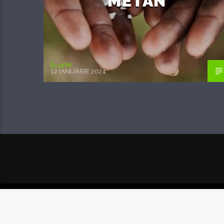
METAN
EcoFM
12 IANUARIE 2024
POSTAREA URMĂTOARE