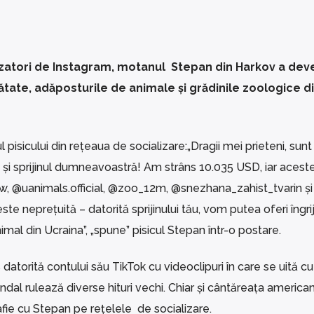
lizatori de Instagram, motanul Stepan din Harkov a dev
nătate, adăposturile de animale și grădinile zoologice d
pisicului din rețeaua de socializare:„Dragii mei prieteni, sunt
și sprijinul dumneavoastră! Am strâns 10.035 USD, iar aceste
w, @uanimals.official, @zoo_12m, @snezhana_zahist_tvarin și
te neprețuită – datorită sprijinului tău, vom putea oferi îngriji
mal din Ucraina”, „spune” pisicul Stepan într-o postare.
torită contului său TikTok cu videoclipuri în care se uită cu 
undal rulează diverse hituri vechi. Chiar și cântăreața america
afie cu Stepan pe rețelele de socializare.