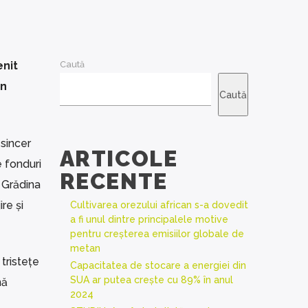
enit
Caută
in
Caută
 sincer
ARTICOLE
 fonduri
RECENTE
 Grădina
re și
Cultivarea orezului african s-a dovedit
a fi unul dintre principalele motive
pentru creșterea emisiilor globale de
metan
tristețe
Capacitatea de stocare a energiei din
SUA ar putea crește cu 89% în anul
nă
2024