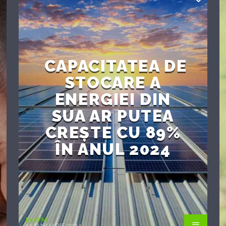
CAPACITATEA DE
STOCARE A
ENERGIEI DIN
SUA AR PUTEA
CREȘTE CU 89%
ÎN ANUL 2024
EcoFM
11 IANUARIE 2024