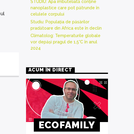
STUDIU: Apa îmbuteliată conține
nanoplastice care pot pătrunde în
ul
celulele corpului
Studiu: Populația de păsărilor
pradătoare din Africa este în declin
Climatolog: Temperaturile globale
vor depăși pragul de 1,5°C în anul
2024
ACUM ÎN DIRECT
ECOFAMILY