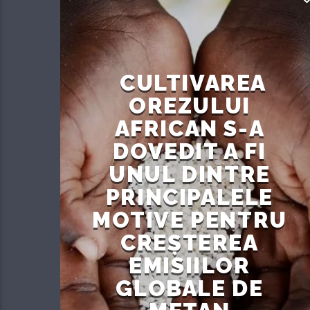
CULTIVAREA
OREZULUI
AFRICAN S-A
DOVEDIT A FI
UNUL DINTRE
PRINCIPALELE
MOTIVE PENTRU
CREȘTEREA
EMISIILOR
GLOBALE DE