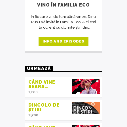
VINO ÎN FAMILIA ECO
In fiecare zi, de luni până vineri, Dinu
Rusu Vă invită în Familia Eco. Aici esti
la curent cu ultimile știri din
domeniul protecția mediului, iar în
cadrul interviurilor de la ora 14,
INFO AND EPISODES
invitații emisiunii ne crează acea
atmosferă de familie.
URMEAZĂ
CÂND VINE
SEARA…
17:00
DINCOLO DE
ȘTIRI
19:00