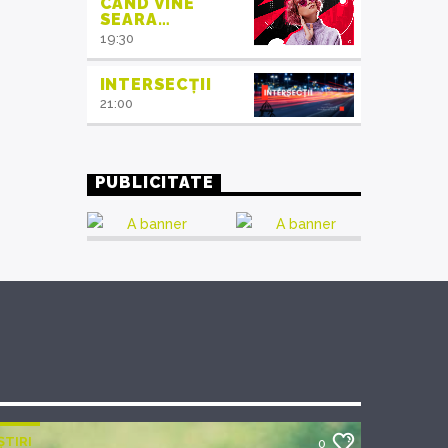
CÂND VINE
SEARA…
19:30
INTERSECȚII
21:00
PUBLICITATE
ȘTIRI
0