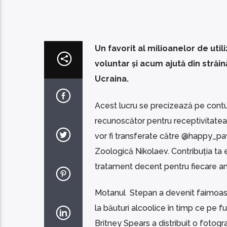
Un favorit al milioanelor de uti
voluntar și acum ajută din străi
Ucraina.
Acest lucru se precizează pe contul 
recunoscător pentru receptivitatea 
vor fi transferate către @happy_pa
Zoologică Nikolaev. Contribuția ta es
tratament decent pentru fiecare ani
Motanul Stepan a devenit faimoas da
la băuturi alcoolice în timp ce pe f
Britney Spears a distribuit o fotogr