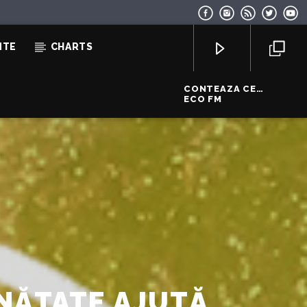
NTE
CHARTS
CONTEAZA CE
ASCULTI
ECO FM
EcoFM Chisinau
INĂTATE AJUTĂ