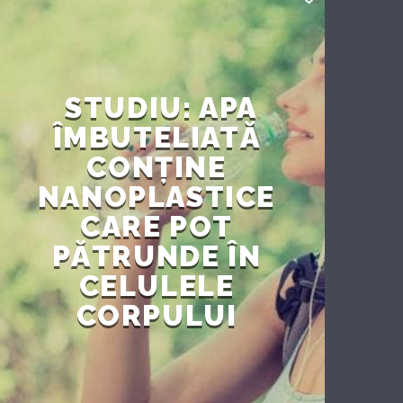
STUDIU: APA
ÎMBUTELIATĂ
CONȚINE
NANOPLASTICE
CARE POT
PĂTRUNDE ÎN
CELULELE
CORPULUI