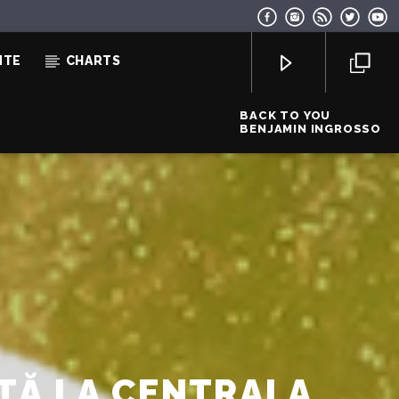
NTE
CHARTS
BACK TO YOU
BENJAMIN INGROSSO
EcoFM Chisinau
ITĂ LA CENTRALA