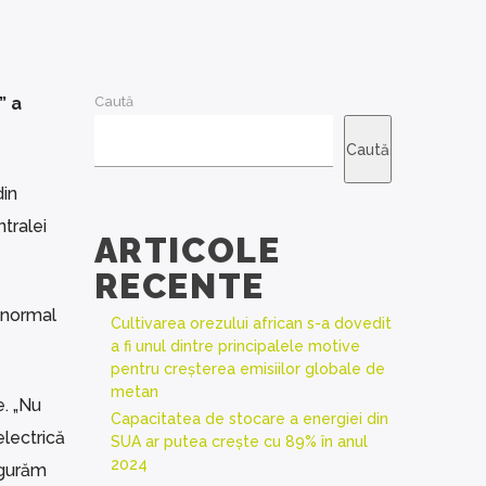
” a
Caută
Caută
din
ntralei
ARTICOLE
RECENTE
m normal
Cultivarea orezului african s-a dovedit
a fi unul dintre principalele motive
pentru creșterea emisiilor globale de
metan
e. „Nu
Capacitatea de stocare a energiei din
electrică
SUA ar putea crește cu 89% în anul
2024
sigurăm