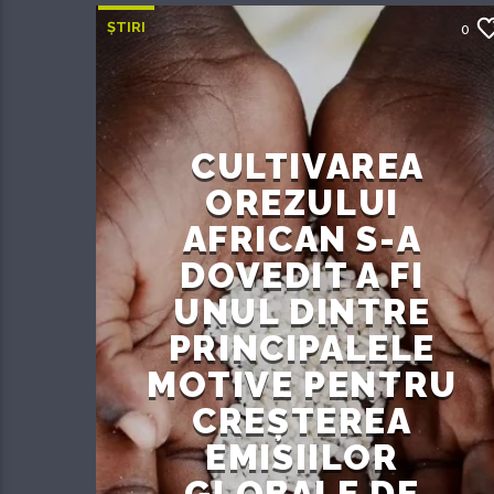
ȘTIRI
0
CULTIVAREA
OREZULUI
AFRICAN S-A
DOVEDIT A FI
UNUL DINTRE
PRINCIPALELE
MOTIVE PENTRU
CREȘTEREA
EMISIILOR
GLOBALE DE