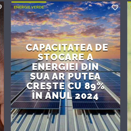
ENERGIE VERDE
0
CAPACITATEA DE
STOCARE A
ENERGIEI DIN
SUA AR PUTEA
CREȘTE CU 89%
ÎN ANUL 2024