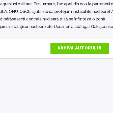
agresiuni militare. Prin urmare, fac apel din nou la partenerii n
AIEA, ONU, OSCE: ajută-ne să protejăm instalațiile nucleare!
ă părăsească centrala nucleară și să se înființeze o zonă
jurul instalațiilor nucleare ale Ucrainei” a adăugat Galușcenko
ARHIVA AUTORULUI