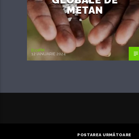
METAN
EcoFM
12 IANUARIE 2024
POSTAREA URMĂTOARE