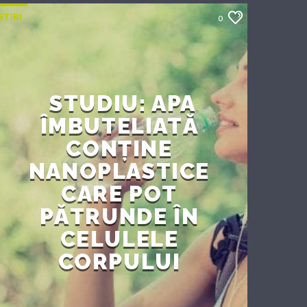
ȘTIRI
0
STUDIU: APA
ÎMBUTELIATĂ
CONȚINE
NANOPLASTICE
CARE POT
PĂTRUNDE ÎN
CELULELE
CORPULUI