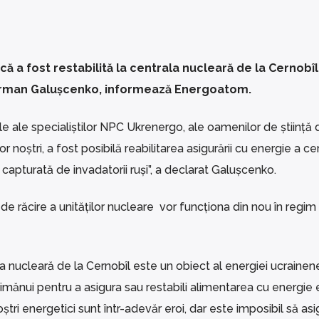
ă a fost restabilită la centrala nucleară de la Cernobîl
herman Galușcenko, informează Energoatom.
bile ale specialiștilor NPC Ukrenergo, ale oamenilor de știință 
r noștri, a fost posibilă reabilitarea asigurării cu energie a ce
 capturată de invadatorii ruși”, a declarat Galușcenko.
 de răcire a unităților nucleare vor funcționa din nou în regi
nucleară de la Cernobîl este un obiect al energiei ucrainen
mănui pentru a asigura sau restabili alimentarea cu energie 
 noștri energetici sunt într-adevăr eroi, dar este imposibil să a