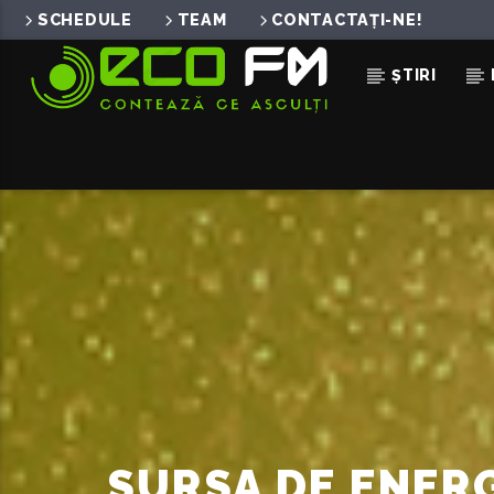
SCHEDULE
TEAM
CONTACTAȚI-NE!
ȘTIRI
ACUM ÎN DIRECT
BACK TO YOU
BENJAMIN INGROSSO
SURSA DE ENERG