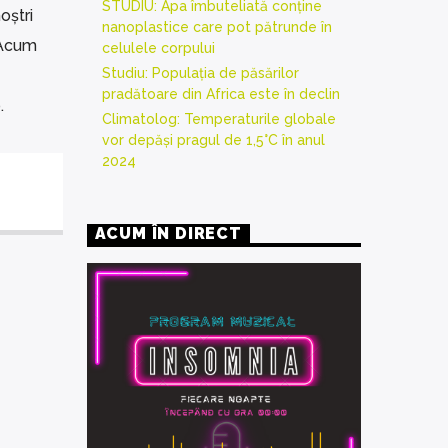
STUDIU: Apa îmbuteliată conține
oștri
nanoplastice care pot pătrunde în
 Acum
celulele corpului
Studiu: Populația de păsărilor
pradătoare din Africa este în declin
.
Climatolog: Temperaturile globale
vor depăși pragul de 1,5°C în anul
2024
ACUM ÎN DIRECT