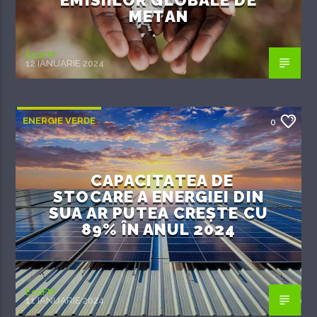
METAN
EcoFM
12 IANUARIE 2024
ENERGIE VERDE
0
CAPACITATEA DE
STOCARE A ENERGIEI DIN
SUA AR PUTEA CREȘTE CU
89% ÎN ANUL 2024
EcoFM
11 IANUARIE 2024