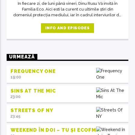
In fiecare zi, de luni până vineri, Dinu Rusu Vă invită în
Familia Eco. Aici esti la curent cu ultimile știri din
domeniul protecția mediului, iar în cadrul interviurilor de
la ora 14, invitații emisiunii ne crează acea atmosferă de
familie.
INFO AND EPISODES
URMEAZĂ
FREQUENCY ONE
19:00
SINS AT THE MIC
23:00
STREETS OF NY
23:45
WEEKEND ÎN DOI – TU ȘI ECOFM