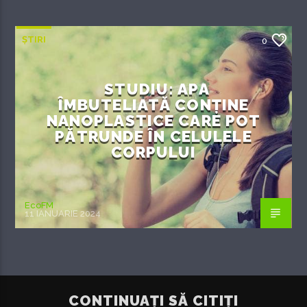
ȘTIRI
0
STUDIU: APA
ÎMBUTELIATĂ CONȚINE
NANOPLASTICE CARE POT
PĂTRUNDE ÎN CELULELE
CORPULUI
EcoFM
11 IANUARIE 2024
CONTINUAȚI SĂ CITIȚI