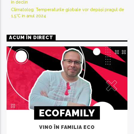
în declin
Climatolog: Temperaturile globale vor depăși pragul de
1,5°C în anul 2024
ACUM ÎN DIRECT
ECOFAMILY
VINO ÎN FAMILIA ECO