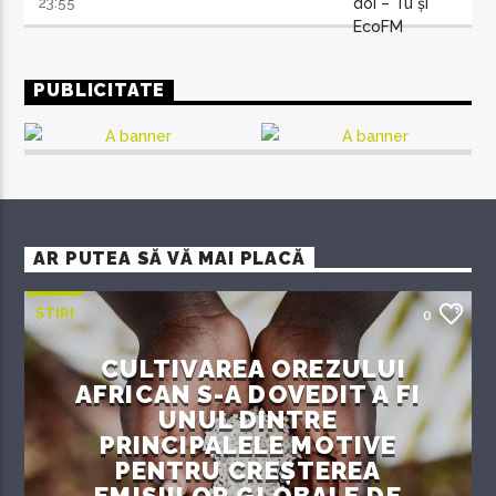
23:55
PUBLICITATE
AR PUTEA SĂ VĂ MAI PLACĂ
ȘTIRI
0
CULTIVAREA OREZULUI
AFRICAN S-A DOVEDIT A FI
UNUL DINTRE
PRINCIPALELE MOTIVE
PENTRU CREȘTEREA
EMISIILOR GLOBALE DE