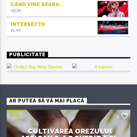
CÂND VINE SEARA…
19:30
INTERSECȚII
21:00
PUBLICITATE
AR PUTEA SĂ VĂ MAI PLACĂ
ȘTIRI
0
CULTIVAREA OREZULUI