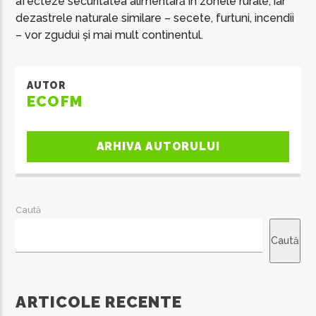
afecteze securitatea alimentară în zonele rurale, iar
dezastrele naturale similare – secete, furtuni, incendii
– vor zgudui și mai mult continentul.
AUTOR
ECOFM
ARHIVA AUTORULUI
Caută
Caută
ARTICOLE RECENTE