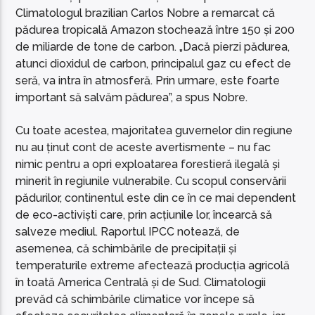
Climatologul brazilian Carlos Nobre a remarcat că
pădurea tropicală Amazon stochează între 150 și 200
de miliarde de tone de carbon. „Dacă pierzi pădurea,
atunci dioxidul de carbon, principalul gaz cu efect de
seră, va intra în atmosferă. Prin urmare, este foarte
important să salvăm pădurea”, a spus Nobre.
Cu toate acestea, majoritatea guvernelor din regiune
nu au ținut cont de aceste avertismente – nu fac
nimic pentru a opri exploatarea forestieră ilegală și
minerit în regiunile vulnerabile. Cu scopul conservării
pădurilor, continentul este din ce în ce mai dependent
de eco-activiști care, prin acțiunile lor, încearcă să
salveze mediul. Raportul IPCC notează, de
asemenea, că schimbările de precipitații și
temperaturile extreme afectează producția agricolă
în toată America Centrală și de Sud. Climatologii
prevăd că schimbările climatice vor începe să