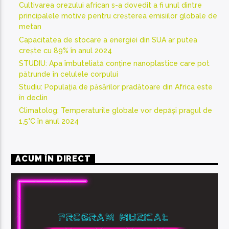
Cultivarea orezului african s-a dovedit a fi unul dintre
principalele motive pentru creșterea emisiilor globale de
metan
Capacitatea de stocare a energiei din SUA ar putea
crește cu 89% în anul 2024
STUDIU: Apa îmbuteliată conține nanoplastice care pot
pătrunde în celulele corpului
Studiu: Populația de păsărilor pradătoare din Africa este
în declin
Climatolog: Temperaturile globale vor depăși pragul de
1,5°C în anul 2024
ACUM ÎN DIRECT