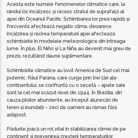
Acesta este numele fenomenelor climatice care, la
rândul lor, încălzesc și răcesc stratul de suprafață al
apei din Oceanul Pacific. Schimbarea lor prea rapidă și
frecventă afectează negativ clima, deoarece
încălzirea și răcirea temperaturii apei afectează
schimbările în modelele meteorologice din întreaga
lume. În plus, El Niño și La Niña au devenit mai greu de
prezis, rezultând daune suplimentare.
Schimbările climatice au lovit America de Sud cel mai
puternic. Râul Parana, care curge prin trei țări ale
continentului, se confruntă cu o secetă – apele sale
sunt la cel mai scăzut nivel din 1944. În Brazilia, din
cauza ploilor abundente, au început alunecări de
teren și inundații – zeci de oameni au rămas fără
adăpost.
Pădurile joacă un rol vital în stabilizarea climei de pe
continent și prevenirea creșterii temperaturilor.