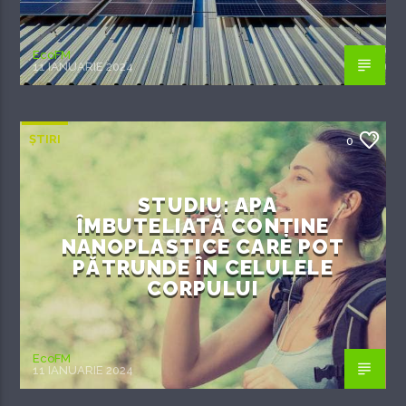
EcoFM
11 IANUARIE 2024
ȘTIRI
0
STUDIU: APA
ÎMBUTELIATĂ CONȚINE
NANOPLASTICE CARE POT
PĂTRUNDE ÎN CELULELE
CORPULUI
EcoFM
11 IANUARIE 2024