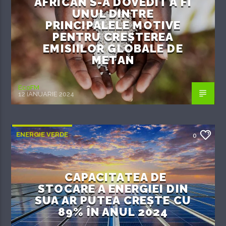
AFRICAN S-A DOVEDIT A FI
UNUL DINTRE
PRINCIPALELE MOTIVE
PENTRU CREȘTEREA
EMISIILOR GLOBALE DE
METAN
EcoFM
12 IANUARIE 2024
ENERGIE VERDE
0
CAPACITATEA DE
STOCARE A ENERGIEI DIN
SUA AR PUTEA CREȘTE CU
89% ÎN ANUL 2024