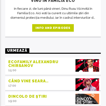
VINO ÎN FAMILIA ECO
In fiecare zi, de luni până vineri, Dinu Rusu Vă invită în
Familia Eco. Aici esti la curent cu ultimile știri din
domeniul protecția mediului, iar în cadrul interviurilor de
la ora 14, invitații emisiunii ne crează acea atmosferă de
familie.
INFO AND EPISODES
URMEAZĂ
ECOFAMILY ALEXANDRU
CHIRSANOV
15:00
CÂND VINE SEARA…
17:00
DINCOLO DE ȘTIRI
19:00