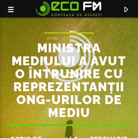
ȘTIRI
ȘTIRI LOCALE
MINISTRA
MEDIULUI A AVUT
O ÎNTRUNIRE CU
REPREZENTANȚII
ONG-URILOR DE
MEDIU
ACUM ÎN DIRECT
AT NIGHT
LAURA BODORIN