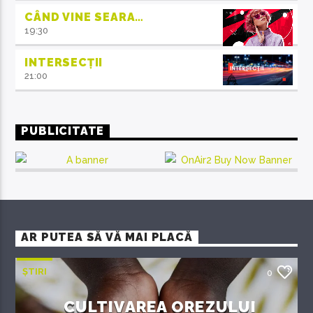
CÂND VINE SEARA…
19:30
INTERSECȚII
21:00
PUBLICITATE
AR PUTEA SĂ VĂ MAI PLACĂ
ȘTIRI
0
CULTIVAREA OREZULUI