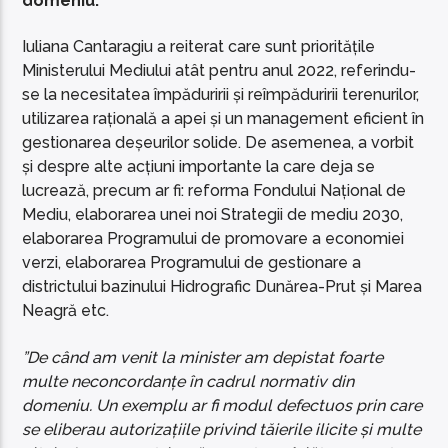
domeniu.
Iuliana Cantaragiu a reiterat care sunt prioritățile
Ministerului Mediului atât pentru anul 2022, referindu-
se la necesitatea împăduririi și reîmpăduririi terenurilor,
utilizarea rațională a apei și un management eficient în
gestionarea deșeurilor solide. De asemenea, a vorbit
și despre alte acțiuni importante la care deja se
lucrează, precum ar fi: reforma Fondului Național de
Mediu, elaborarea unei noi Strategii de mediu 2030,
elaborarea Programului de promovare a economiei
verzi, elaborarea Programului de gestionare a
districtului bazinului Hidrografic Dunărea-Prut și Marea
Neagră etc.
”De când am venit la minister am depistat foarte
multe neconcordanțe în cadrul normativ din
domeniu. Un exemplu ar fi modul defectuos prin care
se eliberau autorizațiile privind tăierile ilicite și multe