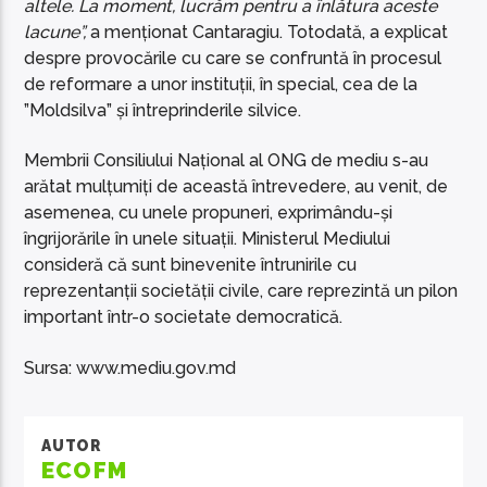
altele. La moment, lucrăm pentru a înlătura aceste
lacune”,
a menționat Cantaragiu. Totodată, a explicat
despre provocările cu care se confruntă în procesul
de reformare a unor instituții, în special, cea de la
”Moldsilva” și întreprinderile silvice.
Membrii Consiliului Național al ONG de mediu s-au
arătat mulțumiți de această întrevedere, au venit, de
asemenea, cu unele propuneri, exprimându-și
îngrijorările în unele situații. Ministerul Mediului
consideră că sunt binevenite întrunirile cu
reprezentanții societății civile, care reprezintă un pilon
important într-o societate democratică.
Sursa: www.mediu.gov.md
AUTOR
ECOFM