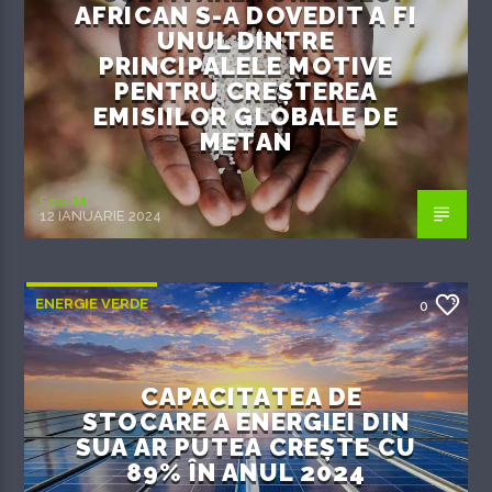
AFRICAN S-A DOVEDIT A FI
UNUL DINTRE
PRINCIPALELE MOTIVE
PENTRU CREȘTEREA
EMISIILOR GLOBALE DE
METAN
EcoFM
12 IANUARIE 2024
ENERGIE VERDE
0
CAPACITATEA DE
STOCARE A ENERGIEI DIN
SUA AR PUTEA CREȘTE CU
89% ÎN ANUL 2024