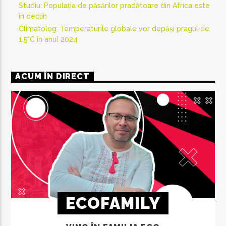
Studiu: Populația de păsărilor pradătoare din Africa este
în declin
Climatolog: Temperaturile globale vor depăși pragul de
1,5°C în anul 2024
ACUM ÎN DIRECT
ECOFAMILY