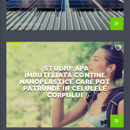
EcoFM
11 IANUARIE 2024
ȘTIRI
0
STUDIU: APA
ÎMBUTELIATĂ CONȚINE
NANOPLASTICE CARE POT
PĂTRUNDE ÎN CELULELE
CORPULUI
EcoFM
11 IANUARIE 2024