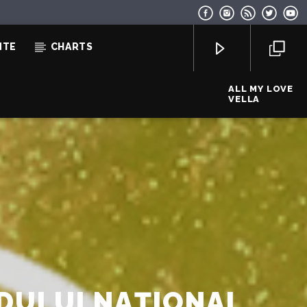
NTE
CHARTS
ALL MY LOVE
VELLA
EcoFM Chisinau
DULUI NAȚIONAL