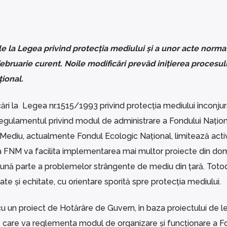
 la Legea privind protecția mediului și a unor acte normat
februarie curent. Noile modificări prevăd inițierea procesul
ional.
ări la Legea nr.1515/1993 privind protecția mediului înconjură
Regulamentul privind modul de administrare a Fondului Națio
ediu, actualmente Fondul Ecologic Național, limitează acti
a FNM va facilita implementarea mai multor proiecte din do
 bună parte a problemelor strângente de mediu din țară. Toto
ate și echitate, cu orientare sporită spre protecția mediului.
 cu un proiect de Hotărâre de Guvern, în baza proiectului de l
 care va reglementa modul de organizare și funcționare a F