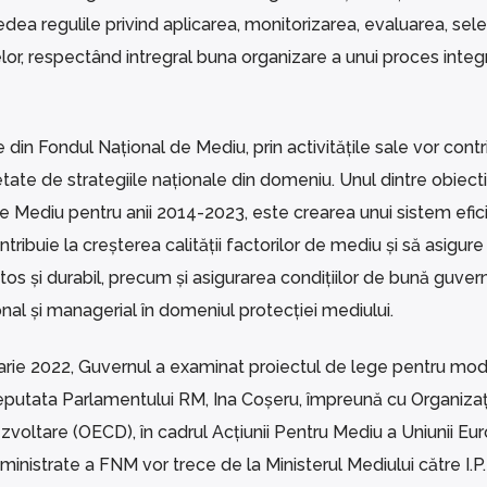
ea regulile privind aplicarea, monitorizarea, evaluarea, sele
elor, respectând intregral buna organizare a unui proces integ
 din Fondul Național de Mediu, prin activitățile sale vor contri
tate de strategiile naționale din domeniu. Unul dintre obiect
de Mediu pentru anii 2014-2023, este crearea unui sistem efic
buie la creșterea calității factorilor de mediu și să asigure
os și durabil, precum și asigurarea condițiilor de bună guvern
ional și managerial în domeniul protecției mediului.
uarie 2022, Guvernul a examinat proiectul de lege pentru mod
putata Parlamentului RM, Ina Coșeru, împreună cu Organizaț
oltare (OECD), în cadrul Acțiunii Pentru Mediu a Uniunii Eu
inistrate a FNM vor trece de la Ministerul Mediului către I.P.