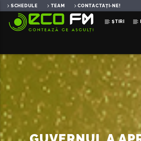
SCHEDULE
TEAM
CONTACTAȚI-NE!
ȘTIRI
ACUM ÎN DIRECT
ALL MY LOVE
VELLA
GUVERNUL A AP