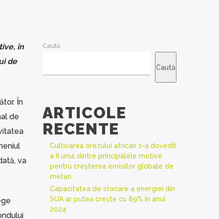
ive, în
Caută
ui de
Caută
tor. În
ARTICOLE
nal de
RECENTE
vitatea
meniul
Cultivarea orezului african s-a dovedit
a fi unul dintre principalele motive
dată, va
pentru creșterea emisiilor globale de
metan
Capacitatea de stocare a energiei din
SUA ar putea crește cu 89% în anul
ege
2024
ondului