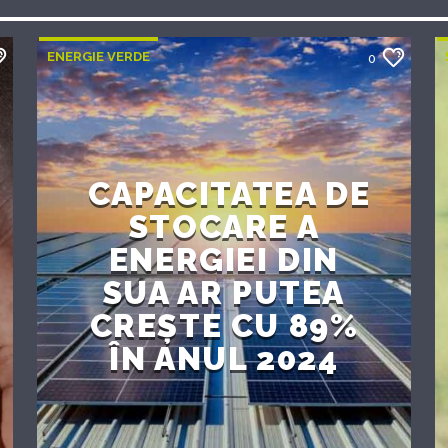
ENERGIE VERDE
0
CAPACITATEA DE
STOCARE A
ENERGIEI DIN
SUA AR PUTEA
CREȘTE CU 89%
ÎN ANUL 2024