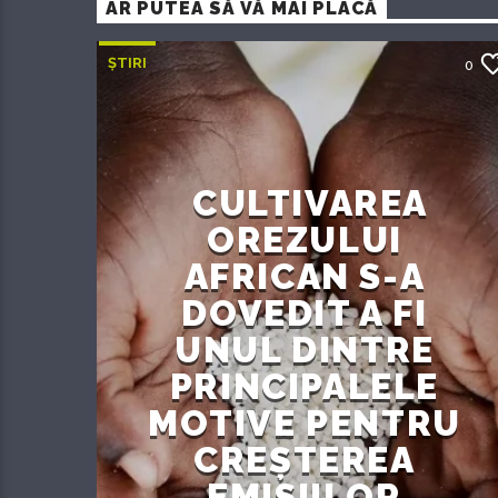
AR PUTEA SĂ VĂ MAI PLACĂ
ȘTIRI
0
CULTIVAREA
OREZULUI
AFRICAN S-A
DOVEDIT A FI
UNUL DINTRE
PRINCIPALELE
MOTIVE PENTRU
CREȘTEREA
EMISIILOR