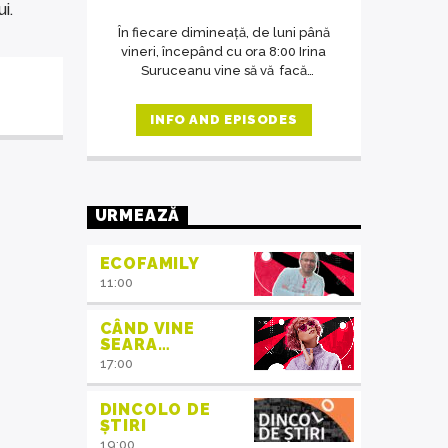
i.
În fiecare dimineață, de luni până
vineri, începând cu ora 8:00 Irina
Suruceanu vine să vă facă
diminețile mai frumoase.
INFO AND EPISODES
URMEAZĂ
ECOFAMILY
11:00
CÂND VINE
SEARA…
17:00
DINCOLO DE
ȘTIRI
19:00