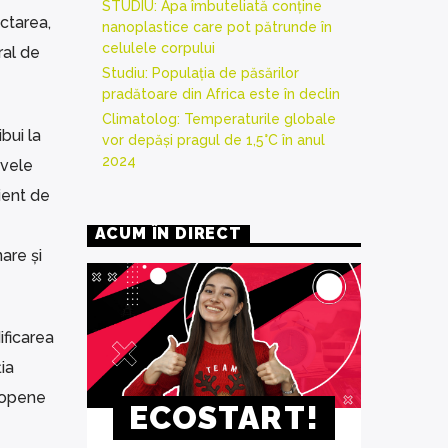
STUDIU: Apa îmbuteliată conține
ctarea,
nanoplastice care pot pătrunde în
celulele corpului
ral de
Studiu: Populația de păsărilor
pradătoare din Africa este în declin
Climatolog: Temperaturile globale
bui la
vor depăși pragul de 1,5°C în anul
2024
ivele
ient de
ACUM ÎN DIRECT
are și
ificarea
ia
ropene
ECOSTART!