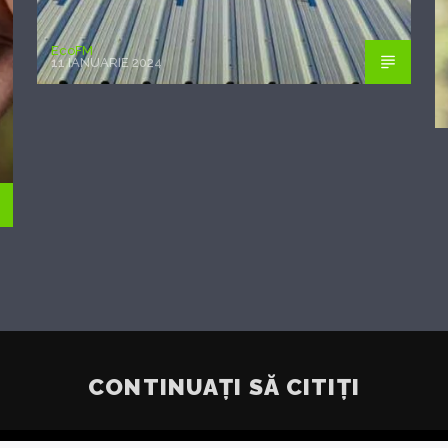
EcoFM
11 IANUARIE 2024
CONTINUAȚI SĂ CITIȚI