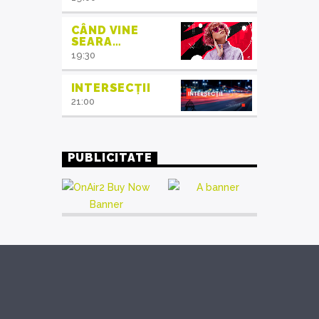
CÂND VINE
SEARA…
19:30
INTERSECȚII
21:00
PUBLICITATE