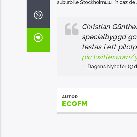
suburbiile Stockholmului, în caz de 
Christian Günther
specialbyggd god
testas i ett pilot
pic.twitter.com
— Dagens Nyheter (@d
AUTOR
ECOFM