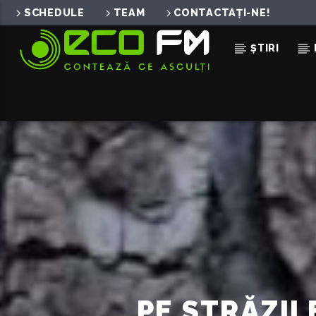
SCHEDULE
TEAM
CONTACTAȚI-NE!
ȘTIRI
ACUM ÎN DIRECT
RETURN TO INNOCENCE
ENIGMA
PE STRĂZIL