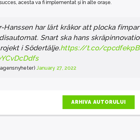
succes, acesta va fi implementat și în alte orașe.
-Hanssen har lärt kråkor att plocka fimpar 
isautomat. Snart ska hans skräpinnovati
projekt i Södertälje.
https://t.co/cpcdfekpB
/yYCvDcDdfs
agensnyheter)
January 27, 2022
ARHIVA AUTORULUI