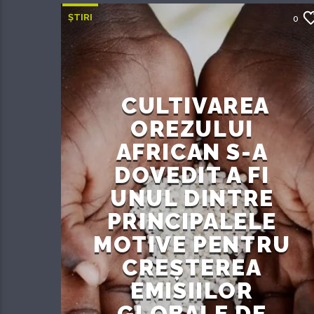
ȘTIRI
0
CULTIVAREA
OREZULUI
AFRICAN S-A
DOVEDIT A FI
UNUL DINTRE
PRINCIPALELE
MOTIVE PENTRU
CREȘTEREA
EMISIILOR
GLOBALE DE