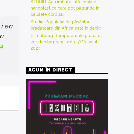
STUDIU: Apa îmbuteliată conține
nanoplastice care pot pătrunde în
celulele corpului
Studiu: Populația de păsărilor
i en
pradătoare din Africa este în declin
on
Climatolog: Temperaturile globale
vor depăși pragul de 1,5°C în anul
4
2024
ACUM ÎN DIRECT