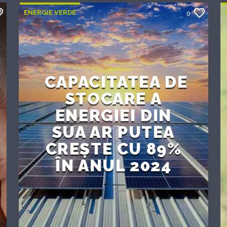
ENERGIE VERDE
0
CAPACITATEA DE
STOCARE A
ENERGIEI DIN
SUA AR PUTEA
CREȘTE CU 89%
ÎN ANUL 2024