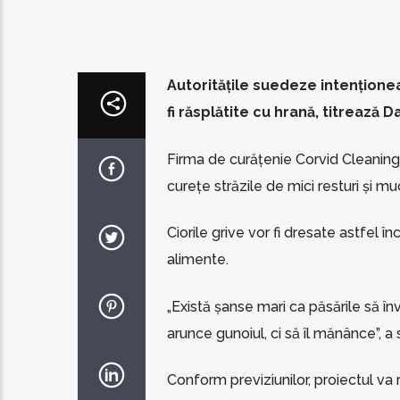
Autoritățile suedeze intenționeaz
fi răsplătite cu hrană, titrează 
Firma de curățenie Corvid Cleaning 
curețe străzile de mici resturi și muc
Ciorile grive vor fi dresate astfel î
alimente.
„Există șanse mari ca păsările să înv
arunce gunoiul, ci să îl mănânce”, 
Conform previziunilor, proiectul va r