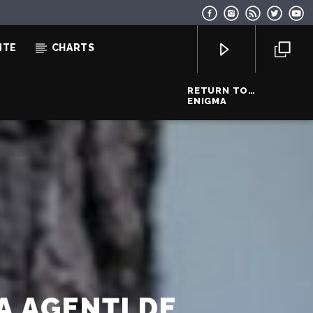
NTE
CHARTS
RETURN TO
INNOCENCE
ENIGMA
EcoFM Chisinau
A AGENȚI DE