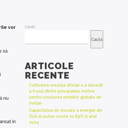
ile vor
Caută
Caută
e să
ARTICOLE
RECENTE
i
Cultivarea orezului african s-a dovedit
a fi unul dintre principalele motive
pentru creșterea emisiilor globale de
să nu
metan
Capacitatea de stocare a energiei din
SUA ar putea crește cu 89% în anul
ansat în
2024