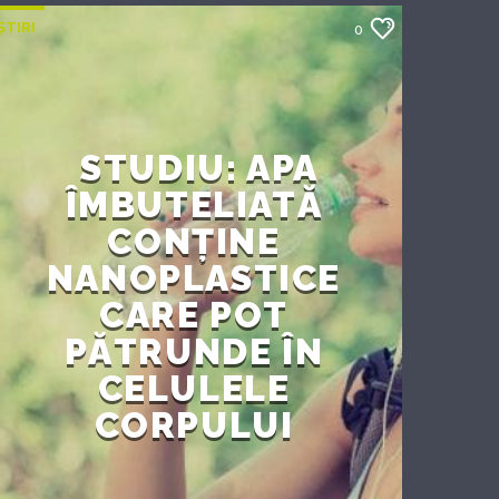
ȘTIRI
0
STUDIU: APA
ÎMBUTELIATĂ
CONȚINE
NANOPLASTICE
CARE POT
PĂTRUNDE ÎN
CELULELE
CORPULUI