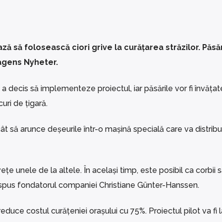
ă să folosească ciori grive la curățarea străzilor. Păsăr
Dagens Nyheter.
a decis să implementeze proiectul, iar păsările vor fi învățat
uri de țigară.
ncât să arunce deșeurile într-o mașină specială care va distribu
ețe unele de la altele. În același timp, este posibil ca corbii 
a spus fondatorul companiei Christiane Günter-Hanssen.
educe costul curățeniei orașului cu 75%. Proiectul pilot va fi l