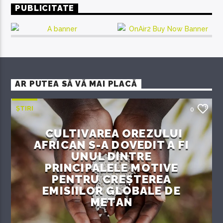
PUBLICITATE
AR PUTEA SĂ VĂ MAI PLACĂ
ȘTIRI
0
CULTIVAREA OREZULUI
AFRICAN S-A DOVEDIT A FI
UNUL DINTRE
PRINCIPALELE MOTIVE
PENTRU CREȘTEREA
EMISIILOR GLOBALE DE
METAN