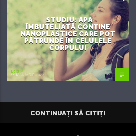
STUDIU: APA
ÎMBUTELIATĂ CONȚINE
NANOPLASTICE CARE POT
PĂTRUNDE ÎN CELULELE
CORPULUI
EcoFM
11 IANUARIE 2024
CONTINUAȚI SĂ CITIȚI