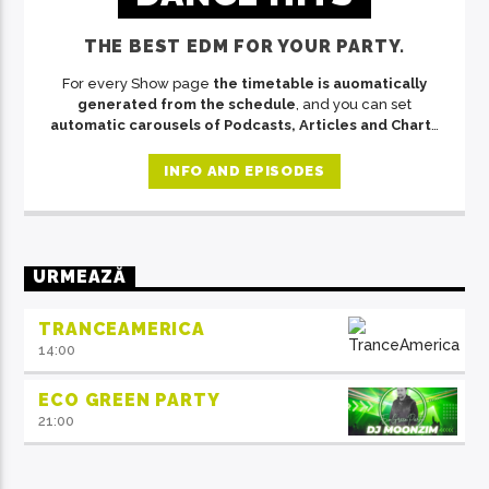
THE BEST EDM FOR YOUR PARTY.
For every Show page
the timetable is auomatically
generated from the schedule
, and you can set
automatic carousels of Podcasts, Articles and Charts
by simply choosing a category. Curabitur id lacus felis.
Sed justo mauris, auctor eget tellus nec, pellentesque
INFO AND EPISODES
varius mauris. Sed eu congue nulla, et tincidunt justo.
Aliquam semper faucibus odio id varius. Suspendisse
varius laoreet sodales.
URMEAZĂ
TRANCEAMERICA
14:00
ECO GREEN PARTY
21:00