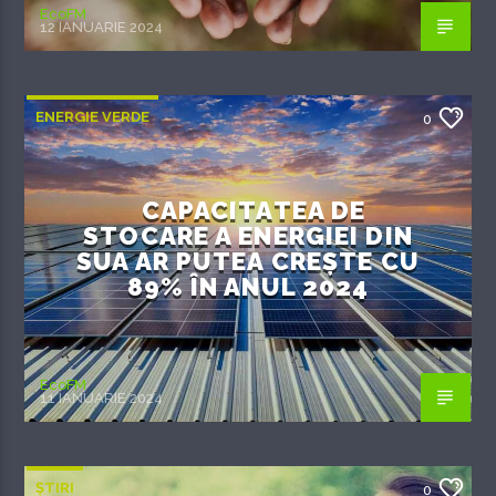
EcoFM
12 IANUARIE 2024
ENERGIE VERDE
0
CAPACITATEA DE
STOCARE A ENERGIEI DIN
SUA AR PUTEA CREȘTE CU
89% ÎN ANUL 2024
EcoFM
11 IANUARIE 2024
ȘTIRI
0