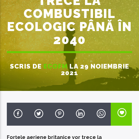
TRECE LA
COMBUSTIBIL
ECOLOGIC PÂNĂ ÎN
2040
EcoFM Chisinau
SCRIS DE
ECOFM
LA 29 NOIEMBRIE
2021
Forțele aeriene britanice vor trece la