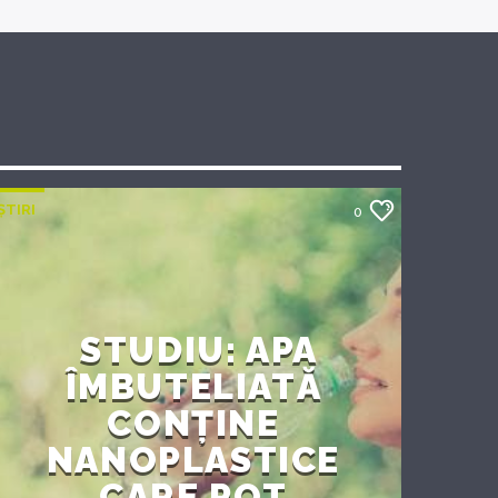
ȘTIRI
0
STUDIU: APA
ÎMBUTELIATĂ
CONȚINE
NANOPLASTICE
CARE POT