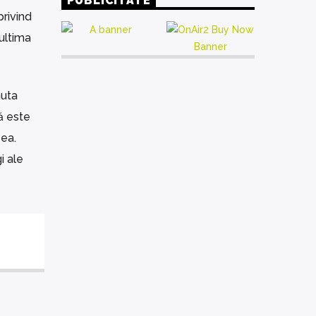
PUBLICITATE
rivind
ultima
muta
ă este
 ea.
i ale