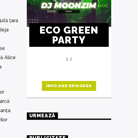
ută țara
ECO GREEN
deja
PARTY
 se
ă Alice
[...]
a
INFO AND EPISODES
or
earcă
nanța
URMEAZĂ
ilor