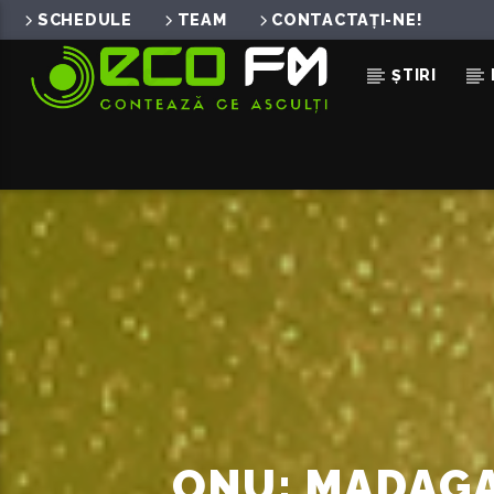
SCHEDULE
TEAM
CONTACTAȚI-NE!
ȘTIRI
ACUM ÎN DIRECT
CONTEAZA CE ASCULTI
ECO FM
ONU: MADAGA