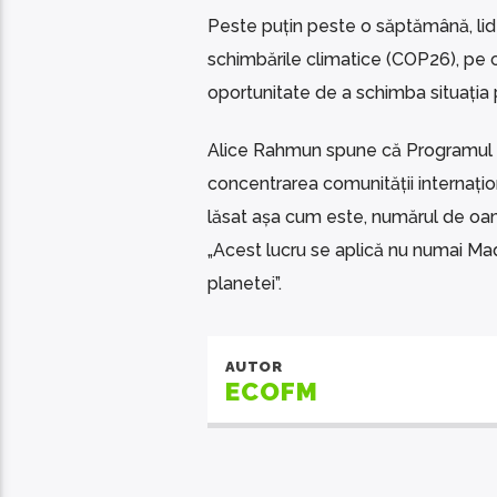
Peste puțin peste o săptămână, lide
schimbările climatice (COP26), pe c
oportunitate de a schimba situația 
Alice Rahmun spune că Programul 
concentrarea comunității internațio
lăsat așa cum este, numărul de oame
„Acest lucru se aplică nu numai Madag
planetei”.
AUTOR
ECOFM