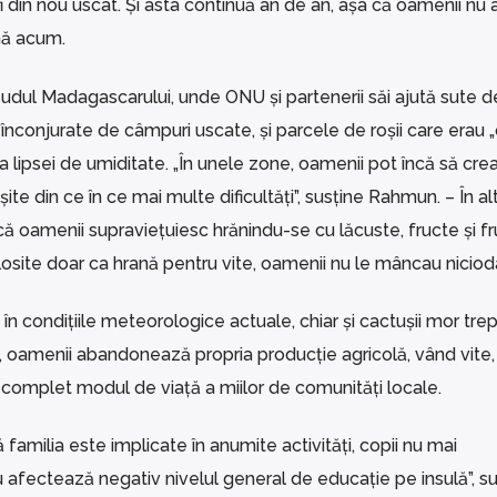
i din nou uscat. Și asta continuă an de an, așa că oamenii nu 
nă acum.
sudul Madagascarului, unde ONU și partenerii săi ajută sute d
, înconjurate de câmpuri uscate, și parcele de roșii care erau
a lipsei de umiditate. „În unele zone, oamenii pot încă să cre
ite din ce în ce mai multe dificultăți”, susține Rahmun. – În a
ă oamenii supraviețuiesc hrănindu-se cu lăcuste, fructe și f
osite doar ca hrană pentru vite, oamenii nu le mâncau nicioda
 în condițiile meteorologice actuale, chiar și cactușii mor trep
i, oamenii abandonează propria producție agricolă, vând vite
e complet modul de viață a miilor de comunități locale.
familia este implicate în anumite activități, copii nu mai
u afectează negativ nivelul general de educație pe insulă”, su