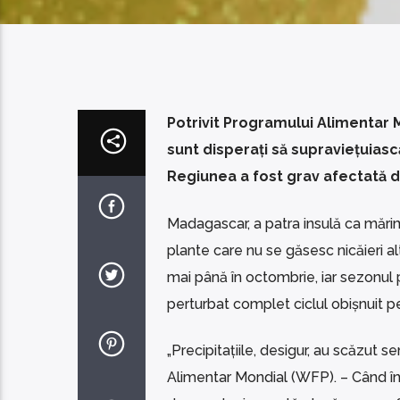
Potrivit Programului Alimentar 
sunt disperați să supraviețuias
Regiunea a fost grav afectată de
Madagascar, a patra insulă ca mări
plante care nu se găsesc nicăieri a
mai până în octombrie, iar sezonul 
perturbat complet ciclul obișnuit pen
„Precipitațiile, desigur, au scăzut
Alimentar Mondial (WFP). – Când în