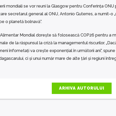
rii mondiali se vor reuni la Glasgow pentru Conferința ONU p
are secretarul general al ONU, Antonio Guterres, a numit-o „
pe o planetă bolnavă”.
Alimentar Mondial dorește să folosească COP26 pentru a 
nale de la răspunsul la criză la managementul riscurilor. „Dac
ni înfometați va crește exponențial în următorii ani”, spune
ascarului, ci și unui număr mare de alte țări și regiuni întreg
ARHIVA AUTORULUI