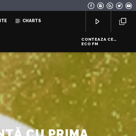
NTE
CHARTS
CONTEAZA CE
ASCULTI
ECO FM
EcoFM Chisinau
NTĂ CU PRIMA