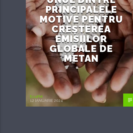
PRINCIPALELE
MOTIVE PENTRU
CREȘTEREA
EMISIILOR
GLOBALE DE
METAN
EcoFM
12 IANUARIE 2024