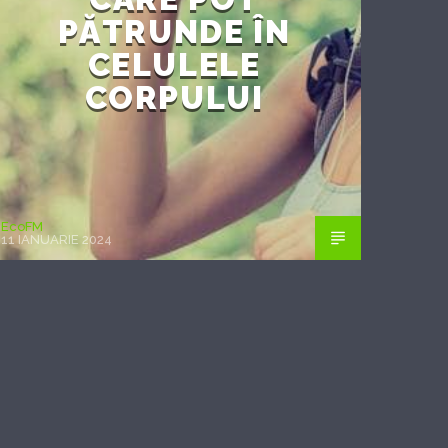
PĂTRUNDE ÎN
CELULELE
CORPULUI
EcoFM
11 IANUARIE 2024