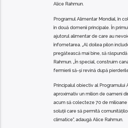
Alice Rahmun.
Programul Alimentar Mondial, în col
în două domenii principale. În primu
ajutorul alimentar de care au nevoie
înfometarea. „Al doilea pilon inclu
pregătească mai bine, să răspundă ș
Rahmun. „În special, construim canal
fermierii să-și revină după pierderil
Principalul obiectiv al Programului
aproximativ un milion de oameni din
acum să colecteze 70 de milioane de
soluții care să permită comunitățil
climatice”, adaugă Alice Rahmun.