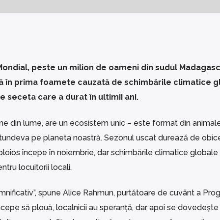
Mondial, peste un milion de oameni din sudul Madagasc
că în prima foamete cauzată de schimbările climatice g
 seceta care a durat în ultimii ani.
me din lume, are un ecosistem unic – este format din animale
ltundeva pe planeta noastră. Sezonul uscat durează de obicei
ploios începe în noiembrie, dar schimbările climatice globale
tru locuitorii locali.
 semnificativ”, spune Alice Rahmun, purtătoare de cuvânt a Pro
cepe să plouă, localnicii au speranță, dar apoi se dovedește