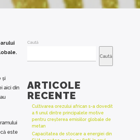
arului
Caută
lobale.
Caută
 și
ARTICOLE
 aici din
RECENTE
 au
Cultivarea orezului african s-a dovedit
a fi unul dintre principalele motive
pentru creșterea emisiilor globale de
gramului
metan
 că este
Capacitatea de stocare a energiei din