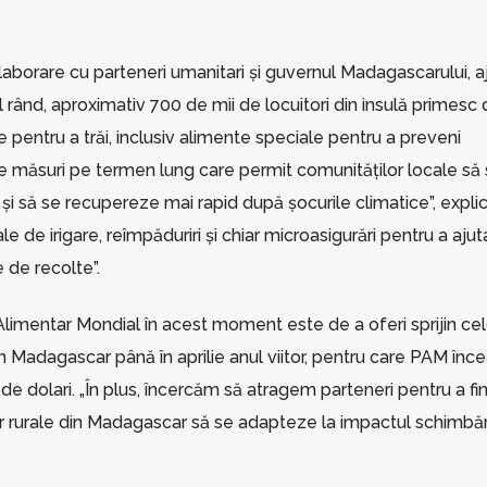
aborare cu parteneri umanitari și guvernul Madagascarului, aj
l rând, aproximativ 700 de mii de locuitori din insulă primesc 
 pentru a trăi, inclusiv alimente speciale pentru a preveni
de măsuri pe termen lung care permit comunităților locale să
i să se recupereze mai rapid după șocurile climatice”, explic
e de irigare, reîmpăduriri și chiar microasigurări pentru a ajut
e de recolte”.
 Alimentar Mondial în acest moment este de a oferi sprijin cel
 Madagascar până în aprilie anul viitor, pentru care PAM înc
 dolari. „În plus, încercăm să atragem parteneri pentru a fi
or rurale din Madagascar să se adapteze la impactul schimbăr