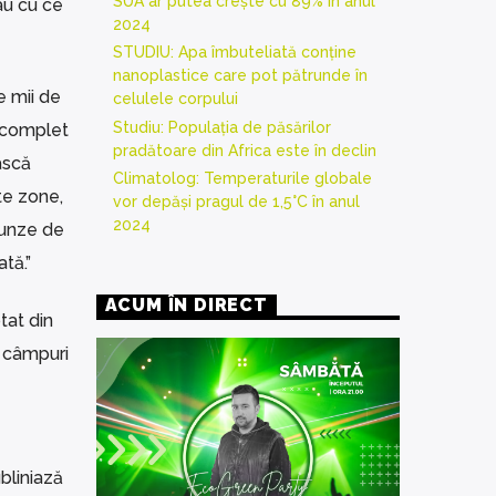
SUA ar putea crește cu 89% în anul
au cu ce
2024
STUDIU: Apa îmbuteliată conține
nanoplastice care pot pătrunde în
e mii de
celulele corpului
Studiu: Populația de păsărilor
 „complet
pradătoare din Africa este în declin
ască
Climatolog: Temperaturile globale
lte zone,
vor depăși pragul de 1,5°C în anul
2024
runze de
tă.”
ACUM ÎN DIRECT
tat din
, câmpuri
bliniază