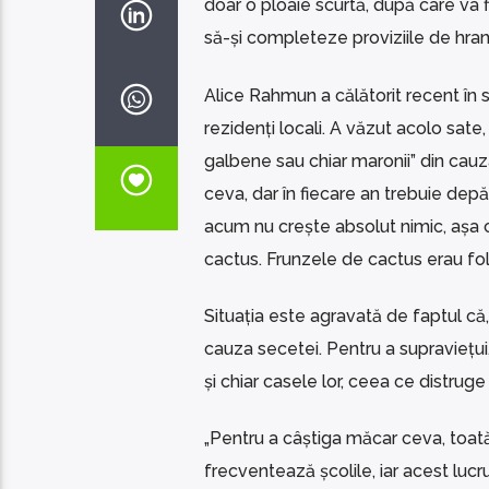
doar o ploaie scurtă, după care va f
să-și completeze proviziile de hra
Alice Rahmun a călătorit recent în 
rezidenți locali. A văzut acolo sate
galbene sau chiar maronii” din cauz
ceva, dar în fiecare an trebuie depăș
acum nu crește absolut nimic, așa c
cactus. Frunzele de cactus erau fol
Situația este agravată de faptul că,
cauza secetei. Pentru a supraviețu
și chiar casele lor, ceea ce distrug
„Pentru a câștiga măcar ceva, toată 
frecventează școlile, iar acest lucr