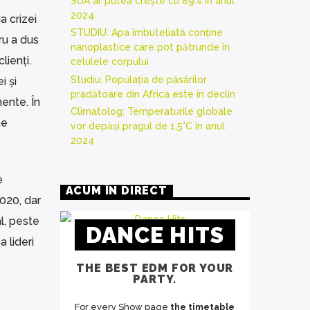
SUA ar putea crește cu 89% în anul
2024
a crizei
STUDIU: Apa îmbuteliată conține
ru a dus
nanoplastice care pot pătrunde în
lienți.
celulele corpului
Studiu: Populația de păsărilor
i și
pradătoare din Africa este în declin
mente. În
Climatolog: Temperaturile globale
ne
vor depăși pragul de 1,5°C în anul
2024
e
ACUM ÎN DIRECT
2020, dar
l, peste
DANCE HITS
 lideri
THE BEST EDM FOR YOUR
PARTY.
For every Show page
the timetable