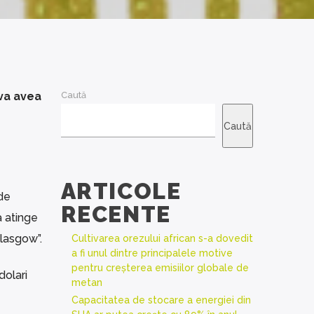
 va avea
Caută
Caută
ARTICOLE
de
RECENTE
a atinge
Glasgow”.
Cultivarea orezului african s-a dovedit
a fi unul dintre principalele motive
pentru creșterea emisiilor globale de
dolari
metan
Capacitatea de stocare a energiei din