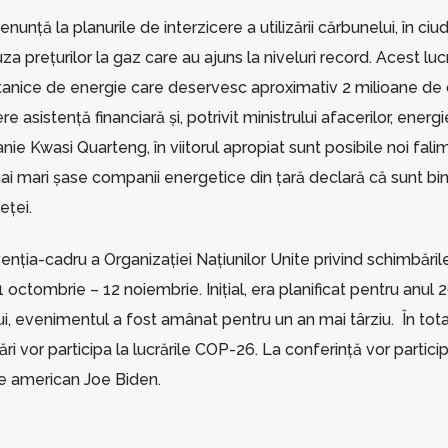
enunță la planurile de interzicere a utilizării cărbunelui, în ciud
za prețurilor la gaz care au ajuns la niveluri record. Acest luc
itanice de energie care deservesc aproximativ 2 milioane de c
asistență financiară și, potrivit ministrului afacerilor, energie
anie Kwasi Quarteng, în viitorul apropiat sunt posibile noi fali
mai mari șase companii energetice din țară declară că sunt bi
eței.
enția-cadru a Organizației Națiunilor Unite privind schimbăril
 octombrie – 12 noiembrie. Inițial, era planificat pentru anul 
, evenimentul a fost amânat pentru un an mai târziu. În tota
i vor participa la lucrările COP-26. La conferință vor participa
ele american Joe Biden.