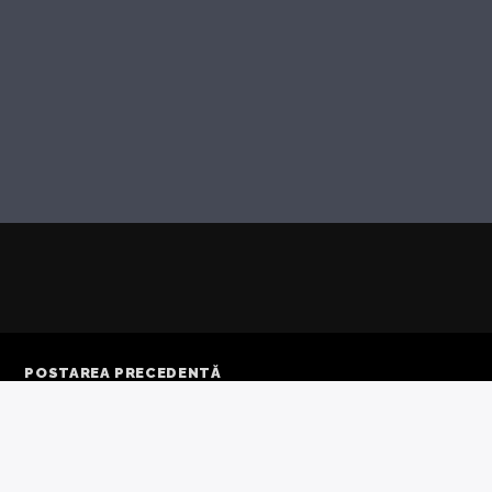
POSTAREA PRECEDENTĂ
REDE CĂ AFRICA AR
A PIERDE ULTIMII