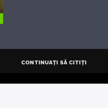
CONTINUAȚI SĂ CITIȚI
 DIN
ONU C
E DIN
PUTE