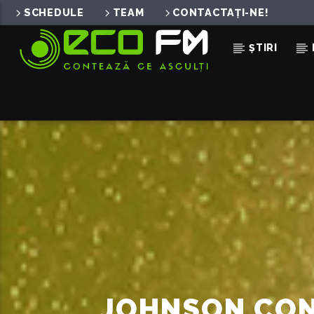
SCHEDULE
TEAM
CONTACTAȚI-NE!
ȘTIRI
ACUM ÎN DIRECT
FARA SUNETE
FLORIN RISTEI X DAN BITTMAN
JOHNSON CONF