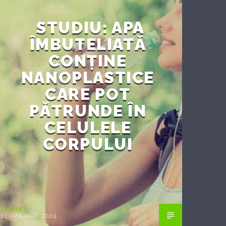
STUDIU: APA
ÎMBUTELIATĂ
CONȚINE
NANOPLASTICE
CARE POT
PĂTRUNDE ÎN
CELULELE
CORPULUI
EcoFM
11 IANUARIE 2024