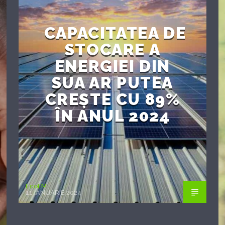
CAPACITATEA DE
STOCARE A
ENERGIEI DIN
SUA AR PUTEA
CREȘTE CU 89%
ÎN ANUL 2024
EcoFM
11 IANUARIE 2024