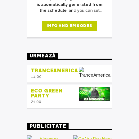
is auomatically generated from
the schedule
, and you can set
automatic carousels of Podcasts,
Articles and Charts
by simply
INFO AND EPISODES
choosing a category. Curabitur id
lacus felis. Sed justo mauris, auctor
eget tellus nec, pellentesque varius
mauris. Sed eu congue nulla, et
tincidunt justo. Aliquam semper
URMEAZĂ
faucibus odio id varius. Suspendisse
varius laoreet sodales.
TRANCEAMERICA
14:00
ECO GREEN
PARTY
21:00
PUBLICITATE