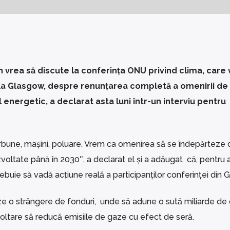
 vrea să discute la conferința ONU privind clima, care
e la Glasgow, despre renunțarea completă a omenirii de
l energetic, a declarat asta luni într-un interviu pentru
rbune, mașini, poluare. Vrem ca omenirea să se îndepărteze 
zvoltate până în 2030″, a declarat el și a adăugat că, pentru 
ebuie să vadă acțiune reală a participanților conferinței din 
ze o strângere de fonduri, unde să adune o sută miliarde de 
voltare să reducă emisiile de gaze cu efect de seră.