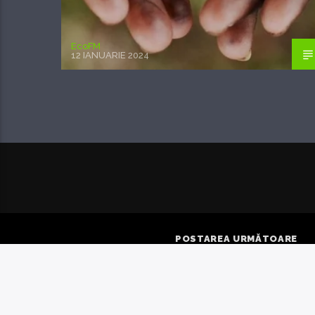
EcoFM
12 IANUARIE 2024
POSTAREA URMĂTOARE
A ȘASEA PARTEA
MICROPLASTICEL