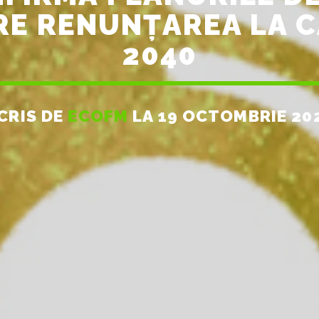
E RENUNȚAREA LA C
2040
CRIS DE
ECOFM
LA 19 OCTOMBRIE 20