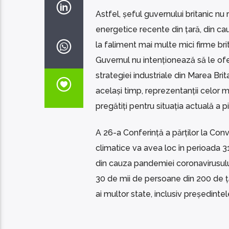
Astfel, șeful guvernului britanic nu r
energetice recente din țară, din cau
la faliment mai multe mici firme br
Guvernul nu intenționează să le ofere 
strategiei industriale din Marea Brit
același timp, reprezentanții celor 
pregătiți pentru situația actuală a pi
A 26-a Conferință a părților la Conv
climatice va avea loc în perioada 31
din cauza pandemiei coronavirusului
30 de mii de persoane din 200 de țăr
ai multor state, inclusiv președint