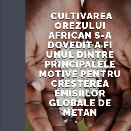
CULTIVAREA
OREZULUI
AFRICAN S-A
DOVEDIT A FI
UNUL DINTRE
PRINCIPALELE
MOTIVE PENTRU
CREȘTEREA
EMISIILOR
GLOBALE DE
METAN