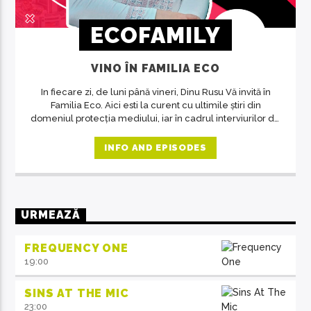
ECOFAMILY
VINO ÎN FAMILIA ECO
In fiecare zi, de luni până vineri, Dinu Rusu Vă invită în
Familia Eco. Aici esti la curent cu ultimile știri din
domeniul protecția mediului, iar în cadrul interviurilor de
la ora 14, invitații emisiunii ne crează acea atmosferă de
familie.
INFO AND EPISODES
URMEAZĂ
FREQUENCY ONE
19:00
SINS AT THE MIC
23:00