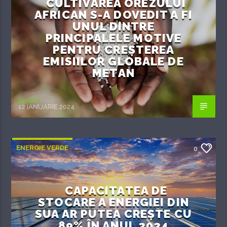
CULTIVAREA OREZULUI
AFRICAN S-A DOVEDIT A FI
UNUL DINTRE
PRINCIPALELE MOTIVE
PENTRU CREȘTEREA
EMISIILOR GLOBALE DE
METAN
EcoFM
12 IANUARIE 2024
ENERGIE VERDE
0
CAPACITATEA DE
STOCARE A ENERGIEI DIN
SUA AR PUTEA CREȘTE CU
89% ÎN ANUL 2024