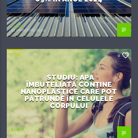
EcoFM
11 IANUARIE 2024
ȘTIRI
0
STUDIU: APA
ÎMBUTELIATĂ CONȚINE
NANOPLASTICE CARE POT
PĂTRUNDE ÎN CELULELE
CORPULUI
EcoFM
11 IANUARIE 2024