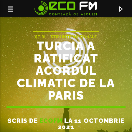
ȘTIRI
ȘTIRI INTERNAȚIONALE
TURCIA A
RATIFICAT
ACORDUL
CLIMATIC DE LA
PARIS
ACUM ÎN DIRECT
SCRIS DE
ECOFM
LA 11 OCTOMBRIE
SUPRADOZA DE DOR
2021
TAXI FEAT. IRINA RIMES