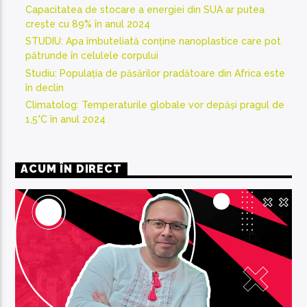
Capacitatea de stocare a energiei din SUA ar putea
crește cu 89% în anul 2024
STUDIU: Apa îmbuteliată conține nanoplastice care pot
pătrunde în celulele corpului
Studiu: Populația de păsărilor pradătoare din Africa este
în declin
Climatolog: Temperaturile globale vor depăși pragul de
1,5°C în anul 2024
ACUM ÎN DIRECT