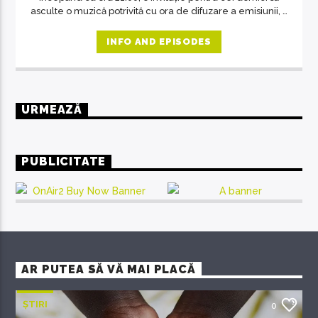
asculte o muzică potrivită cu ora de difuzare a emisiunii, o
revelație despre artă în general, despre muzică și
oameni în special. O emisiune unde răsună doar muzica
INFO AND EPISODES
deosebită, care se adresează celor predispuși spre
filosofie, indiferent de vârstă.
URMEAZĂ
PUBLICITATE
AR PUTEA SĂ VĂ MAI PLACĂ
ȘTIRI
0