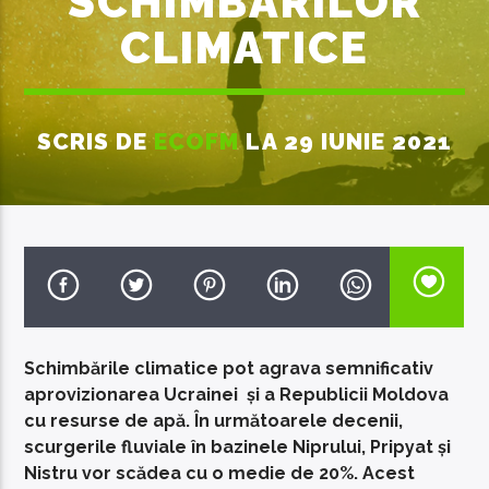
SCHIMBĂRILOR
CLIMATICE
SCRIS DE
ECOFM
LA 29 IUNIE 2021
EcoFM Chisinau
Schimbările climatice pot agrava semnificativ
aprovizionarea Ucrainei și a Republicii Moldova
cu resurse de apă. În următoarele decenii,
scurgerile fluviale în bazinele Niprului, Pripyat și
Nistru vor scădea cu o medie de 20%. Acest