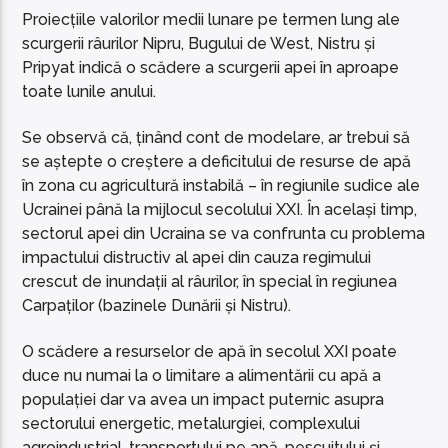
Proiecțiile valorilor medii lunare pe termen lung ale
scurgerii râurilor Nipru, Bugului de West, Nistru și
Pripyat indică o scădere a scurgerii apei în aproape
toate lunile anului.
Se observă că, ținând cont de modelare, ar trebui să
se aștepte o creștere a deficitului de resurse de apă
în zona cu agricultură instabilă – în regiunile sudice ale
Ucrainei până la mijlocul secolului XXI. În același timp,
sectorul apei din Ucraina se va confrunta cu problema
impactului distructiv al apei din cauza regimului
crescut de inundații al râurilor, în special în regiunea
Carpaților (bazinele Dunării și Nistru).
O scădere a resurselor de apă în secolul XXI poate
duce nu numai la o limitare a alimentării cu apă a
populației dar va avea un impact puternic asupra
sectorului energetic, metalurgiei, complexului
agroindustrial, transportului pe apă, pescuitului și