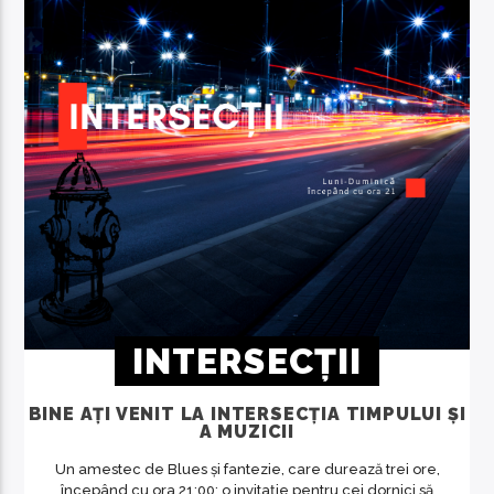
INTERSECȚII
BINE AȚI VENIT LA INTERSECȚIA TIMPULUI ȘI
A MUZICII
Un amestec de Blues și fantezie, care durează trei ore,
începând cu ora 21:00; o invitație pentru cei dornici să