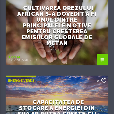
CULTIVAREA OREZULUI
AFRICAN S-A DOVEDIT A FI
UNUL DINTRE
PRINCIPALELE MOTIVE
PENTRU CREȘTEREA
EMISIILOR GLOBALE DE
METAN
EcoFM
12 IANUARIE 2024
ENERGIE VERDE
0
CAPACITATEA DE
STOCARE A ENERGIEI DIN
SUA AR PUTEA CREȘTE CU