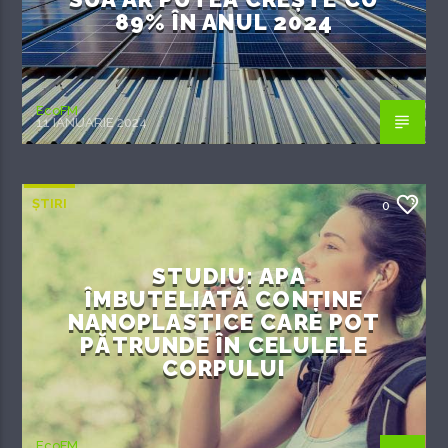
89% ÎN ANUL 2024
EcoFM
11 IANUARIE 2024
ȘTIRI
0
STUDIU: APA
ÎMBUTELIATĂ CONȚINE
NANOPLASTICE CARE POT
PĂTRUNDE ÎN CELULELE
CORPULUI
EcoFM