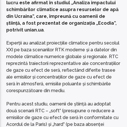
lucru este afirmat în studiul „Analiza impactului
schimbărilor climatice asupra resurselor de apă
din Ucraina”, care, împreună cu oamenii de
știință, a fost prezentat de organizația „Ecodia”,
potrivit unian.ua
.
Experții au analizat proiecțiile climatice pentru secolul
XXI pe baza scenariilor RTK moderne și a datelor din
modele climatice numerice globale și regionale. RTC
reprezintă traiectorii reprezentative ale concentrațiilor
de gaze cu efect de seră, reflectând diferite trasee
ale emisiilor și concentrațiilor de gaze cu efect de
seră în atmosferă, emisiile poluante și schimbările
corespunzătoare din mediu.
Pentru acest studiu, oamenii de știință au adoptat
două scenarii RTC – „soft” (presupune o reducere a
emisiilor de gaze cu efect de seră în conformitate cu
Acordul de la Paris) și „hard” (pe baza absenței