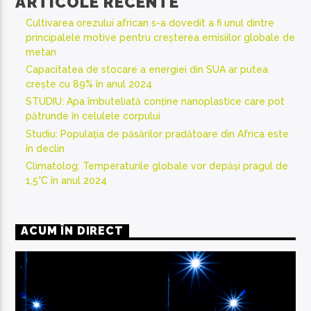
ARTICOLE RECENTE
Cultivarea orezului african s-a dovedit a fi unul dintre
principalele motive pentru creșterea emisiilor globale de
metan
Capacitatea de stocare a energiei din SUA ar putea
crește cu 89% în anul 2024
STUDIU: Apa îmbuteliată conține nanoplastice care pot
pătrunde în celulele corpului
Studiu: Populația de păsărilor pradătoare din Africa este
în declin
Climatolog: Temperaturile globale vor depăși pragul de
1,5°C în anul 2024
ACUM ÎN DIRECT