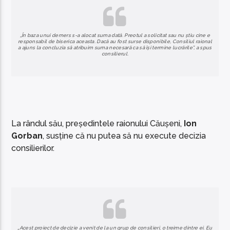
„În baza unui demers s-a alocat suma dată. Preotul a solicitat sau nu știu cine e
responsabil de biserica aceasta. Dacă au fost surse disponibile, Consiliul raional
a ajuns la concluzia să atribuim suma necesară ca să își termine lucrările”, a spus
consilierul.
La rândul său, președintele raionului Căușeni,
Ion
Gorban
, susține că nu putea să nu execute decizia
consilierilor.
„Acest proiect de decizie a venit de la un grup de consilieri, o treime dintre ei. Eu