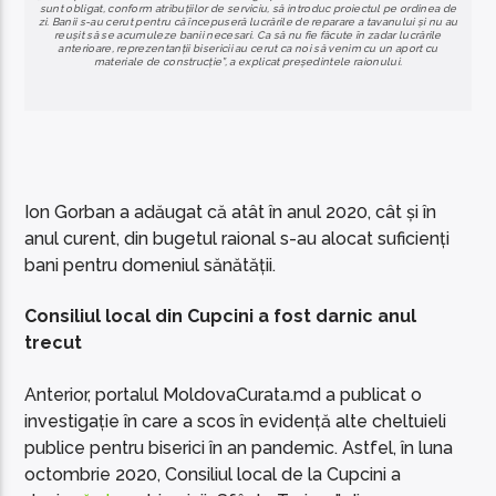
sunt obligat, conform atribuțiilor de serviciu, să introduc proiectul pe ordinea de
zi. Banii s-au cerut pentru că începuseră lucrările de reparare a tavanului și nu au
reușit să se acumuleze banii necesari. Ca să nu fie făcute în zadar lucrările
anterioare, reprezentanții bisericii au cerut ca noi să venim cu un aport cu
materiale de construcție”, a explicat președintele raionului.
Ion Gorban a adăugat că atât în anul 2020, cât și în
anul curent, din bugetul raional s-au alocat suficienți
bani pentru domeniul sănătății.
Consiliul local din Cupcini a fost darnic anul
trecut
Anterior, portalul MoldovaCurata.md a publicat o
investigație în care a scos în evidență alte cheltuieli
publice pentru biserici în an pandemic. Astfel, în luna
octombrie 2020, Consiliul local de la Cupcini a