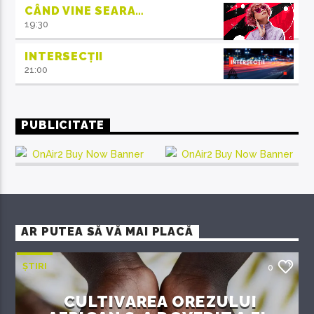
CÂND VINE SEARA…
19:30
INTERSECȚII
21:00
PUBLICITATE
AR PUTEA SĂ VĂ MAI PLACĂ
ȘTIRI
0
CULTIVAREA OREZULUI