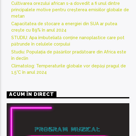
Cultivarea orezului african s-a dovedit a fi unul dintre
principalele motive pentru creșterea emisiilor globale de
metan
Capacitatea de stocare a energiei din SUA ar putea
crește cu 89% în anul 2024
STUDIU: Apa îmbuteliată conține nanoplastice care pot
pătrunde în celulele corpului
Studiu: Populația de păsărilor pradătoare din Africa este
în declin
Climatolog: Temperaturile globale vor depăși pragul de
1,5°C în anul 2024
ACUM ÎN DIRECT