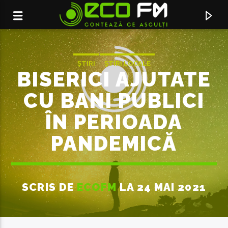
ȘTIRI
ȘTIRI LOCALE
BISERICI AJUTATE
CU BANI PUBLICI
ÎN PERIOADA
PANDEMICĂ
SCRIS DE
ECOFM
LA 24 MAI 2021
ACUM ÎN DIRECT
SA NU TE MAI AUD
EMY ALUPEI & CRBL