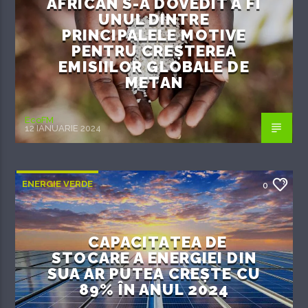
AFRICAN S-A DOVEDIT A FI
UNUL DINTRE
PRINCIPALELE MOTIVE
PENTRU CREȘTEREA
EMISIILOR GLOBALE DE
METAN
EcoFM
12 IANUARIE 2024
ENERGIE VERDE
0
CAPACITATEA DE
STOCARE A ENERGIEI DIN
SUA AR PUTEA CREȘTE CU
89% ÎN ANUL 2024