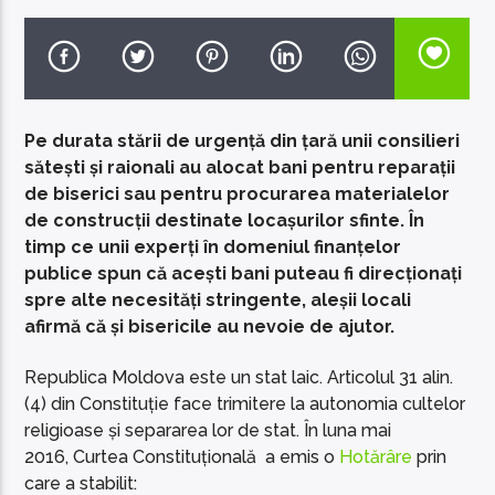
Pe durata stării de urgență din țară unii consilieri
EcoFM Chisinau
sătești și raionali au alocat bani pentru reparații
de biserici sau pentru procurarea materialelor
de construcții destinate locașurilor sfinte. În
timp ce unii experți în domeniul finanțelor
publice spun că acești bani puteau fi direcționați
spre alte necesități stringente, aleșii locali
afirmă că și bisericile au nevoie de ajutor.
Republica Moldova este un stat laic. Articolul 31 alin.
(4) din Constituție face trimitere la autonomia cultelor
religioase și separarea lor de stat. În luna mai
2016, Curtea Constituțională a emis o
Hotărâre
prin
care a stabilit: