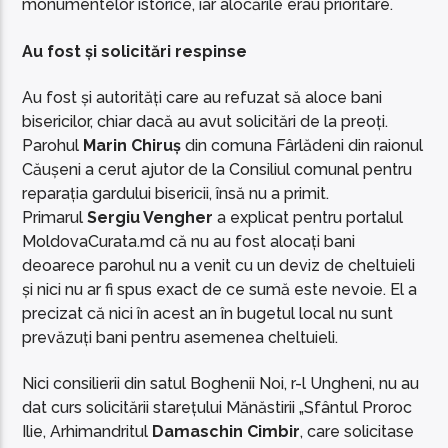
monumentelor istorice, iar alocările erau prioritare.
Au fost și solicitări respinse
Au fost și autorități care au refuzat să aloce bani
bisericilor, chiar dacă au avut solicitări de la preoți.
Parohul
Marin Chiruș
din comuna Fârlădeni din raionul
Căușeni a cerut ajutor de la Consiliul comunal pentru
reparația gardului bisericii, însă nu a primit.
Primarul
Sergiu Vengher
a explicat pentru portalul
MoldovaCurata.md că nu au fost alocați bani
deoarece parohul nu a venit cu un deviz de cheltuieli
și nici nu ar fi spus exact de ce sumă este nevoie. El a
precizat că nici în acest an în bugetul local nu sunt
prevăzuți bani pentru asemenea cheltuieli.
Nici consilierii din satul Boghenii Noi, r-l Ungheni, nu au
dat curs solicitării starețului Mănăstirii „Sfântul Proroc
Ilie, Arhimandritul
Damaschin Cimbir
, care solicitase