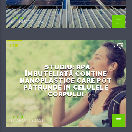
EcoFM
11 IANUARIE 2024
ȘTIRI
0
STUDIU: APA
ÎMBUTELIATĂ CONȚINE
NANOPLASTICE CARE POT
PĂTRUNDE ÎN CELULELE
CORPULUI
EcoFM
11 IANUARIE 2024