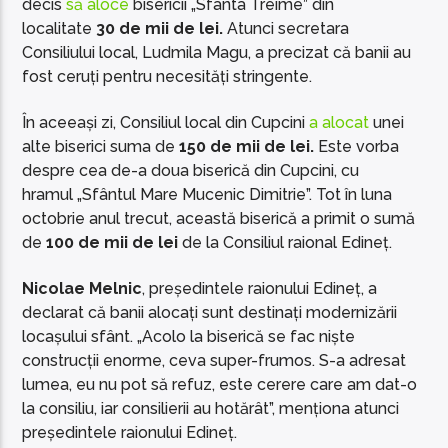
decis
să aloce
bisericii „Sfânta Treime” din
localitate
30 de mii de lei.
Atunci secretara
Consiliului local, Ludmila Magu, a precizat că banii au
fost ceruți pentru necesități stringente.
În aceeași zi, Consiliul local din Cupcini
a alocat
unei
alte biserici suma de
150 de mii de lei.
Este vorba
despre cea de-a doua biserică din Cupcini, cu
hramul „Sfântul Mare Mucenic Dimitrie”. Tot în luna
octobrie anul trecut, această biserică a primit o sumă
de
100 de mii de lei
de la Consiliul raional Edineț.
Nicolae Melnic
, președintele raionului Edineț, a
declarat că banii alocați sunt destinați modernizării
locașului sfânt. „Acolo la biserică se fac niște
construcții enorme, ceva super-frumos. S-a adresat
lumea, eu nu pot să refuz, este cerere care am dat-o
la consiliu, iar consilierii au hotărât”, menționa atunci
președintele raionului Edineț.