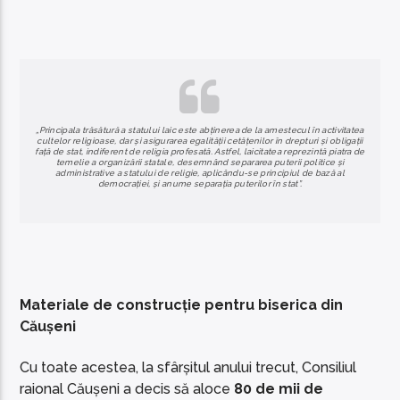
„Principala trăsătură a statului laic este abținerea de la amestecul în activitatea
cultelor religioase, dar și asigurarea egalității cetățenilor în drepturi și obligații
față de stat, indiferent de religia profesată. Astfel, laicitatea reprezintă piatra de
temelie a organizării statale, desemnând separarea puterii politice și
administrative a statului de religie, aplicându-se principiul de bază al
democrației, și anume separația puterilor în stat”.
Materiale de construcție pentru biserica din
Căușeni
Cu toate acestea, la sfârșitul anului trecut, Consiliul
raional Căușeni a decis să aloce
80 de mii de