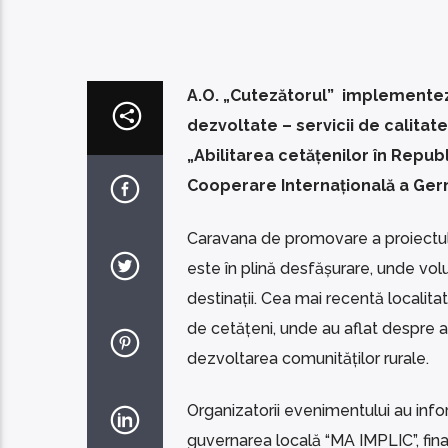
A.O. „Cutezătorul” implementeză 
dezvoltate – servicii de calitat
„Abilitarea cetățenilor în Repu
Cooperare Internațională a Germ
Caravana de promovare a proiectului
este în plină desfășurare, unde volunt
destinații. Cea mai recentă localita
de cetățeni, unde au aflat despre act
dezvoltarea comunităților rurale.
Organizatorii evenimentului au inform
guvernarea locală “MA IMPLIC”, fin