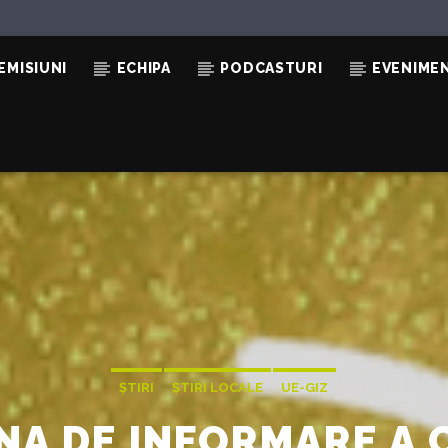
EMISIUNI
ECHIPA
PODCASTURI
EVENIME
)
ȘTIRI
ȘTIRI LOCALE
UE-GIZ
NA DE INFORMARE A 