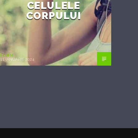
CELULELE
CORPULUI
EcoFM
11 IANUARIE 2024