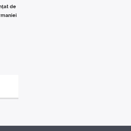
nțat de
rmaniei