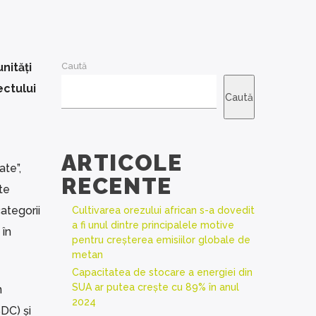
nități
Caută
ectului
Caută
ARTICOLE
ate”,
RECENTE
te
ategorii
Cultivarea orezului african s-a dovedit
a fi unul dintre principalele motive
 în
pentru creșterea emisiilor globale de
metan
Capacitatea de stocare a energiei din
SUA ar putea crește cu 89% în anul
n
2024
DC) și