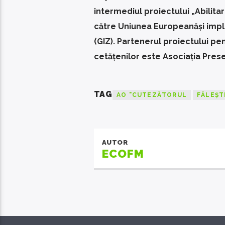
intermediul proiectului „Abilita
către Uniunea Europeanăși impl
(GIZ). Partenerul proiectului pen
cetățenilor este Asociația Pres
TAG
AO "CUTEZĂTORUL
FĂLEȘT
AUTOR
ECOFM