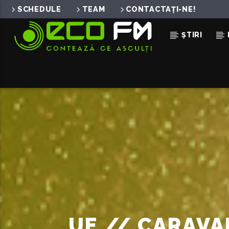
SCHEDULE
TEAM
CONTACTAȚI-NE!
ȘTIRI
ACUM ÎN DIRECT
RURUMBA (JUNGLE BEAT
MORRIS & CABRAL
UE // CARAVA