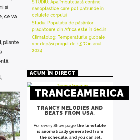
STUDIU: Apa îmbuteliată conține
i și
nanoplastice care pot pătrunde în
celulele corpului
e, ce va
Studiu: Populația de păsărilor
pradătoare din Africa este în declin
Climatolog: Temperaturile globale
, pliante
vor depăși pragul de 1,5°C în anul
2024
a
entă.
ACUM ÎN DIRECT
,
TRANCEAMERICA
TRANCY MELODIES AND
BEATS FROM USA.
For every Show page
the timetable
is auomatically generated from
the schedule
, and you can set