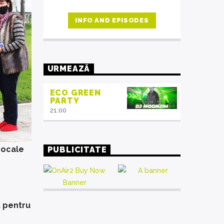
automatic carousels of Podcasts,
Articles and Charts
by simply
INFO AND EPISODES
choosing a category. Curabitur id
lacus felis. Sed justo mauris, auctor
eget tellus nec, pellentesque varius
mauris. Sed eu congue nulla, et
tincidunt justo. Aliquam semper
URMEAZĂ
faucibus odio id varius. Suspendisse
varius laoreet sodales.
ECO GREEN
PARTY
21:00
Locale
PUBLICITATE
t pentru