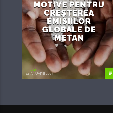
MOTIVE PENTRU
CREȘTEREA
EMISIILOR
GLOBALE DE
METAN
EcoFM
12 IANUARIE 2024