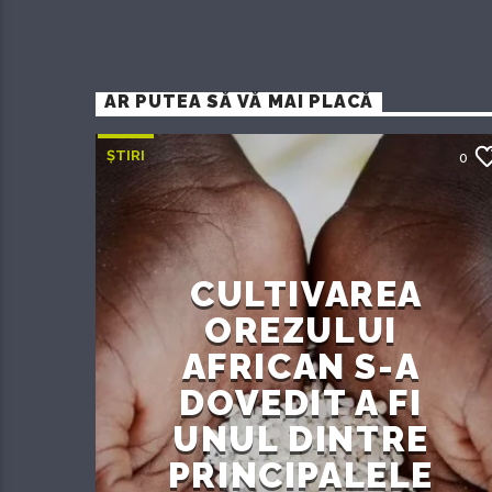
AR PUTEA SĂ VĂ MAI PLACĂ
ȘTIRI
0
CULTIVAREA
OREZULUI
AFRICAN S-A
DOVEDIT A FI
UNUL DINTRE
PRINCIPALELE