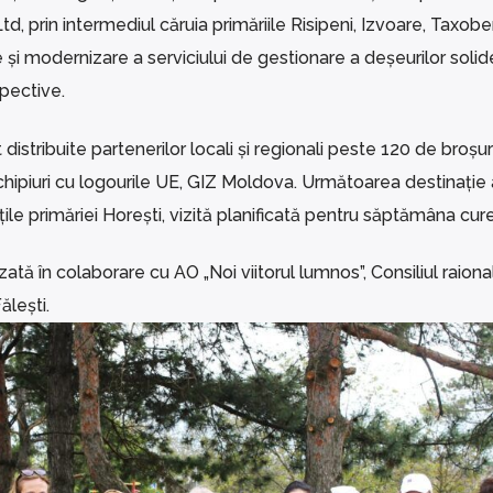
 prin intermediul căruia primăriile Risipeni, Izvoare, Taxoben
e și modernizare a serviciului de gestionare a deșeurilor solid
spective.
istribuite partenerilor locali și regionali peste 120 de broșuri
i chipiuri cu logourile UE, GIZ Moldova. Următoarea destinație 
țile primăriei Horești, vizită planificată pentru săptămâna cur
ă în colaborare cu AO „Noi viitorul lumnos”, Consiliul raional
ălești.