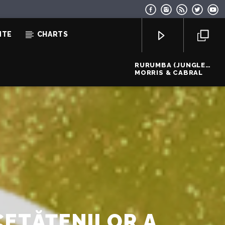
NTE
CHARTS
RURUMBA (JUNGLE
BEAT)
MORRIS & CABRAL
EcoFM Chisinau
CETĂȚENILOR A