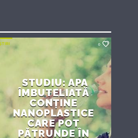
ȘTIRI
0
STUDIU: APA
ÎMBUTELIATĂ
CONȚINE
NANOPLASTICE
CARE POT
PĂTRUNDE ÎN