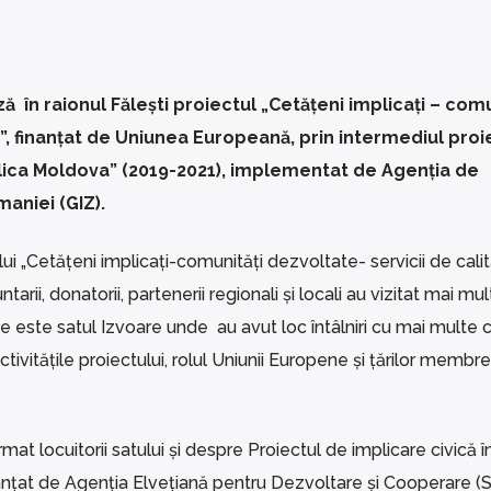
în raionul Fălești proiectul „Cetățeni implicați – comu
e”, finanțat de Uniunea Europeană, prin intermediul proi
blica Moldova” (2019-2021), implementat de Agenția de
aniei (GIZ).
 „Cetățeni implicați-comunități dezvoltate- servicii de calit
arii, donatorii, partenerii regionali și locali au vizitat mai mul
te este satul Izvoare unde au avut loc întâlniri cu mai multe c
ivitățile proiectului, rolul Uniunii Europene și țărilor membre
at locuitorii satului și despre Proiectul de implicare civică î
anțat de Agenția Elvețiană pentru Dezvoltare și Cooperare (S