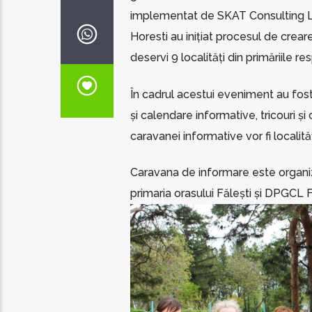
implementat de SKAT Consulting Ltd,
Horesti au inițiat procesul de crear
deservi 9 localități din primăriile re
În cadrul acestui eveniment au fost d
și calendare informative, tricouri ș
caravanei informative vor fi localită
Caravana de informare este organizat
primaria orasului Fălești și DPGCL F