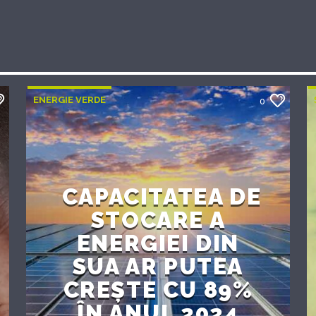
ENERGIE VERDE
0
CAPACITATEA DE
STOCARE A
ENERGIEI DIN
SUA AR PUTEA
CREȘTE CU 89%
ÎN ANUL 2024