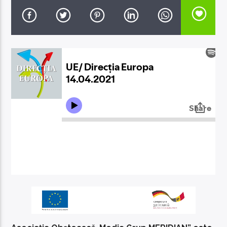
EcoFM Chisinau