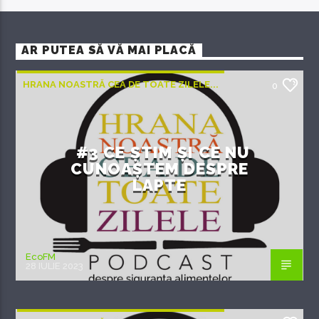
AR PUTEA SĂ VĂ MAI PLACĂ
HRANA NOASTRĂ CEA DE TOATE ZILELE...
0
#3 CE ȘTIM ȘI CE NU
CUNOAȘTEM DESPRE
LAPTE
EcoFM
28 IULIE 2023