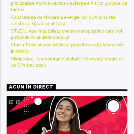
principalele motive pentru creșterea emisiilor globale de
metan
Capacitatea de stocare a energiei din SUA ar putea
crește cu 89% în anul 2024
STUDIU: Apa îmbuteliată conține nanoplastice care pot
pătrunde în celulele corpului
Studiu: Populația de păsărilor pradătoare din Africa este
în declin
Climatolog: Temperaturile globale vor depăși pragul de
1,5°C în anul 2024
ACUM ÎN DIRECT