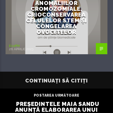
ANOMALIILOR
CROMOZOMIALE,
CRIOCONSERVAREA
CELULELOR STEM ȘI
CONGELAREA
OVOCITELOR
EcoFM
26 APRILIE 2023
CONTINUAȚI SĂ CITIȚI
POSTAREA URMĂTOARE
PREȘEDINTELE MAIA SANDU
ANUNȚĂ ELABORAREA UNUI