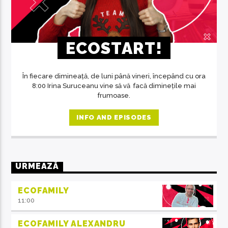
ECOSTART!
În fiecare dimineață, de luni până vineri, începând cu ora
8:00 Irina Suruceanu vine să vă facă diminețile mai
frumoase.
INFO AND EPISODES
URMEAZĂ
ECOFAMILY
11:00
ECOFAMILY ALEXANDRU