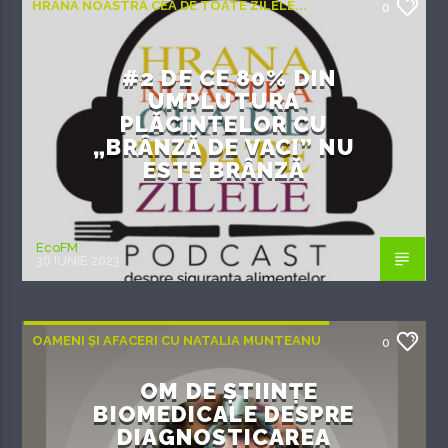
HRANA NOASTRĂ CEA DE TOATE ZILELE...
0
#2 DE CE 80% DIN
UMPLUTURA
PLĂCINTELOR CU
„BRÂNZĂ DE VACI” NU
ESTE BRÂNZĂ
EcoFM
30 IUNIE 2023
OAMENI ȘI AFACERI CU NATALIA MUNTEANU
0
OM DE ȘTIINȚE
BIOMEDICALE DESPRE
DIAGNOSTICAREA