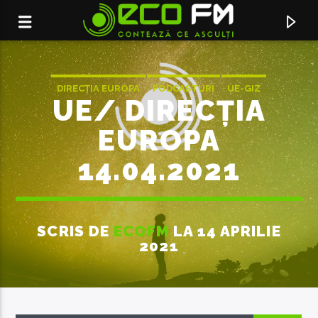
DIRECȚIA EUROPA
PODCASTURI
UE-GIZ
UE/ DIRECȚIA
EUROPA
14.04.2021
SCRIS DE
ECOFM
LA 14 APRILIE
2021
ACUM ÎN DIRECT
SERVICIUL DE PUBLICITATE:
069155998