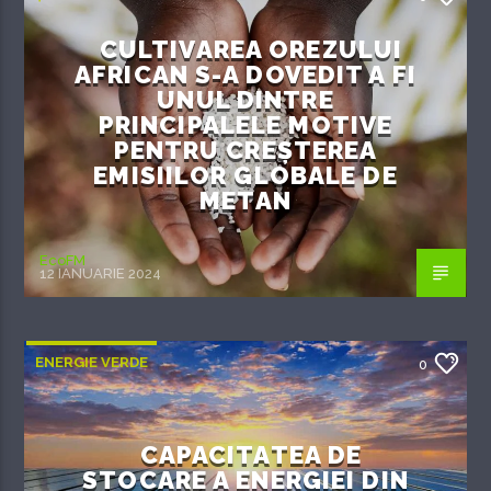
CULTIVAREA OREZULUI
AFRICAN S-A DOVEDIT A FI
UNUL DINTRE
PRINCIPALELE MOTIVE
PENTRU CREȘTEREA
EMISIILOR GLOBALE DE
METAN
EcoFM
12 IANUARIE 2024
ENERGIE VERDE
0
CAPACITATEA DE
STOCARE A ENERGIEI DIN