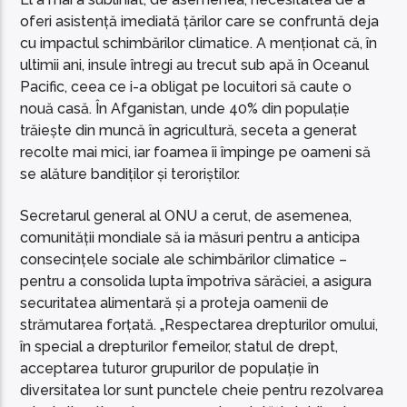
oferi asistență imediată țărilor care se confruntă deja
cu impactul schimbărilor climatice. A menționat că, în
ultimii ani, insule întregi au trecut sub apă în Oceanul
Pacific, ceea ce i-a obligat pe locuitori să caute o
nouă casă. În Afganistan, unde 40% din populație
trăiește din muncă în agricultură, seceta a generat
recolte mai mici, iar foamea îi împinge pe oameni să
se alăture bandiților și teroriștilor.
Secretarul general al ONU a cerut, de asemenea,
comunității mondiale să ia măsuri pentru a anticipa
consecințele sociale ale schimbărilor climatice –
pentru a consolida lupta împotriva sărăciei, a asigura
securitatea alimentară și a proteja oamenii de
strămutarea forțată. „Respectarea drepturilor omului,
în special a drepturilor femeilor, statul de drept,
acceptarea tuturor grupurilor de populație în
diversitatea lor sunt punctele cheie pentru rezolvarea