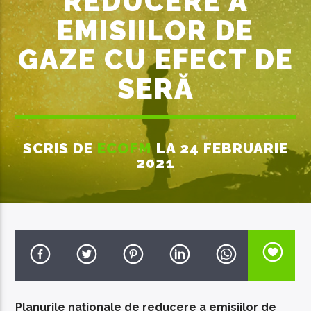
REDUCERE A
EMISIILOR DE
GAZE CU EFECT DE
SERĂ
EcoFM Chisinau
SCRIS DE
ECOFM
LA 24 FEBRUARIE
2021
Planurile naționale de reducere a emisiilor de