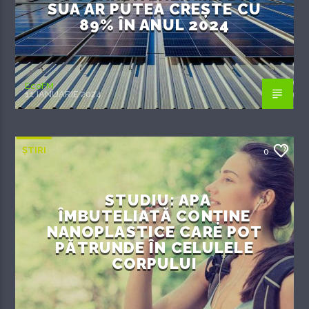
SUA AR PUTEA CREȘTE CU
89% ÎN ANUL 2024
EcoFM
11 IANUARIE 2024
ȘTIRI
0
STUDIU: APA
ÎMBUTELIATĂ CONȚINE
NANOPLASTICE CARE POT
PĂTRUNDE ÎN CELULELE
CORPULUI