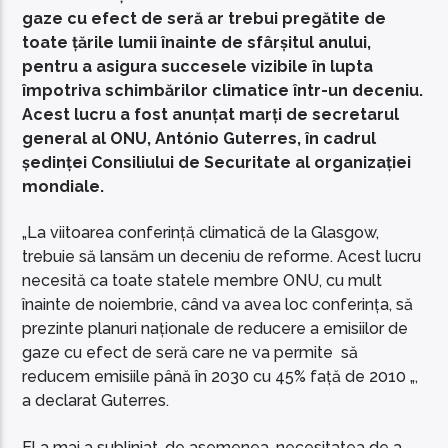
gaze cu efect de seră ar trebui pregătite de
toate țările lumii înainte de sfârșitul anului,
pentru a asigura succesele vizibile în lupta
împotriva schimbărilor climatice într-un deceniu.
Acest lucru a fost anunțat marți de secretarul
general al ONU, António Guterres, în cadrul
ședinței Consiliului de Securitate al organizației
mondiale.
„La viitoarea conferință climatică de la Glasgow,
trebuie să lansăm un deceniu de reforme. Acest lucru
necesită ca toate statele membre ONU, cu mult
înainte de noiembrie, când va avea loc conferința, să
prezinte planuri naționale de reducere a emisiilor de
gaze cu efect de seră care ne va permite să
reducem emisiile până în 2030 cu 45% față de 2010 „,
a declarat Guterres.
El a mai a subliniat, de asemenea, necesitatea de a