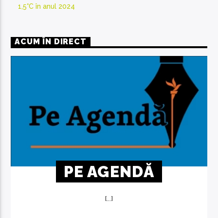
1,5°C în anul 2024
ACUM ÎN DIRECT
PE AGENDĂ
[...]