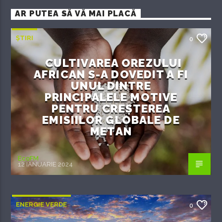
AR PUTEA SĂ VĂ MAI PLACĂ
ȘTIRI
0
CULTIVAREA OREZULUI
AFRICAN S-A DOVEDIT A FI
UNUL DINTRE
PRINCIPALELE MOTIVE
PENTRU CREȘTEREA
EMISIILOR GLOBALE DE
METAN
EcoFM
12 IANUARIE 2024
ENERGIE VERDE
0