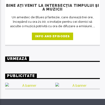
BINE AȚI VENIT LA INTERSECȚIA TIMPULUI ȘI
A MUZICII
Un amestec de Blues și fantezie, care durează trei ore,
începând cu ora 21:00; o invitație pentru cei dornici să
asculte o muzică potrivită cu ora de difuzare a emisiunii, o
revelație despre artă în general, despre muzică și
oameni în special. O emisiune unde răsună doar muzica
INFO AND EPISODES
deosebită, care se adresează celor predispuși spre
filosofie, indiferent de vârstă.
URMEAZĂ
PUBLICITATE