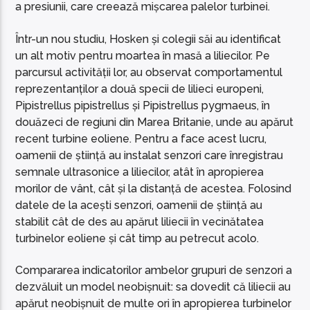
a presiunii, care creează mișcarea palelor turbinei.
Într-un nou studiu, Hosken și colegii săi au identificat
un alt motiv pentru moartea în masă a liliecilor. Pe
parcursul activității lor, au observat comportamentul
reprezentanților a două specii de lilieci europeni,
Pipistrellus pipistrellus și Pipistrellus pygmaeus, în
douăzeci de regiuni din Marea Britanie, unde au apărut
recent turbine eoliene. Pentru a face acest lucru,
oamenii de știință au instalat senzori care înregistrau
semnale ultrasonice a liliecilor, atât în ​​apropierea
morilor de vânt, cât și la distanță de acestea. Folosind
datele de la acești senzori, oamenii de știință au
stabilit cât de des au apărut liliecii în vecinătatea
turbinelor eoliene și cât timp au petrecut acolo.
Compararea indicatorilor ambelor grupuri de senzori a
dezvăluit un model neobișnuit: sa dovedit că liliecii au
apărut neobișnuit de multe ori în apropierea turbinelor