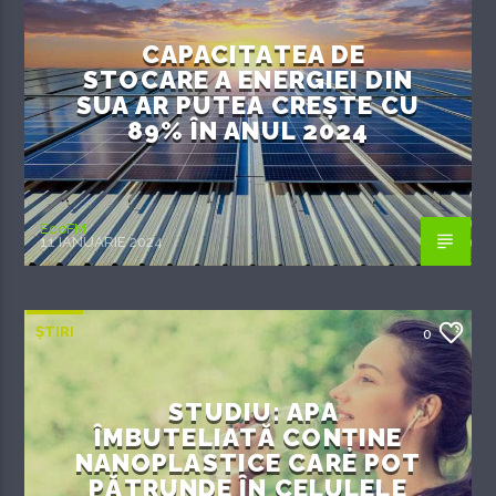
CAPACITATEA DE
STOCARE A ENERGIEI DIN
SUA AR PUTEA CREȘTE CU
89% ÎN ANUL 2024
EcoFM
11 IANUARIE 2024
ȘTIRI
0
STUDIU: APA
ÎMBUTELIATĂ CONȚINE
NANOPLASTICE CARE POT
PĂTRUNDE ÎN CELULELE