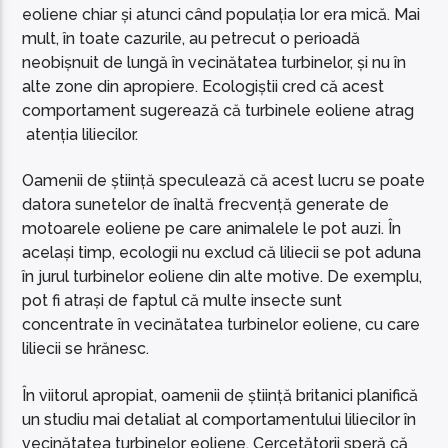
eoliene chiar și atunci când populația lor era mică. Mai
mult, în toate cazurile, au petrecut o perioadă
neobișnuit de lungă în vecinătatea turbinelor, și nu în
alte zone din apropiere. Ecologiștii cred că acest
comportament sugerează că turbinele eoliene atrag
atenția liliecilor.
Oamenii de știință speculează că acest lucru se poate
datora sunetelor de înaltă frecvență generate de
motoarele eoliene pe care animalele le pot auzi. În
același timp, ecologii nu exclud că liliecii se pot aduna
în jurul turbinelor eoliene din alte motive. De exemplu,
pot fi atrași de faptul că multe insecte sunt
concentrate în vecinătatea turbinelor eoliene, cu care
liliecii se hrănesc.
În viitorul apropiat, oamenii de știință britanici planifică
un studiu mai detaliat al comportamentului liliecilor în
vecinătatea turbinelor eoliene. Cercetătorii speră că