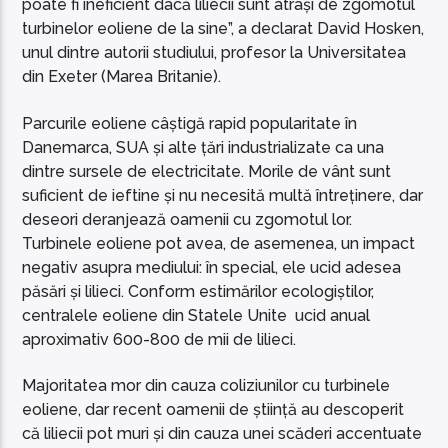
poate fi ineficient dacă liliecii sunt atrași de zgomotul
turbinelor eoliene de la sine”, a declarat David Hosken,
unul dintre autorii studiului, profesor la Universitatea
din Exeter (Marea Britanie).
Parcurile eoliene câștigă rapid popularitate în
Danemarca, SUA și alte țări industrializate ca una
dintre sursele de electricitate. Morile de vânt sunt
suficient de ieftine și nu necesită multă întreținere, dar
deseori deranjează oamenii cu zgomotul lor.
Turbinele eoliene pot avea, de asemenea, un impact
negativ asupra mediului: în special, ele ucid adesea
păsări și lilieci. Conform estimărilor ecologiștilor,
centralele eoliene din Statele Unite ucid anual
aproximativ 600-800 de mii de lilieci.
Majoritatea mor din cauza coliziunilor cu turbinele
eoliene, dar recent oamenii de știință au descoperit
că liliecii pot muri și din cauza unei scăderi accentuate