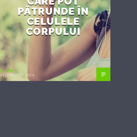
CARE POT
PĂTRUNDE ÎN
CELULELE
CORPULUI
EcoFM
11 IANUARIE 2024