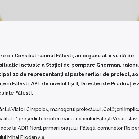
cu Consiliul raional Fălești, au organizat o vizită de
ituației actuale a Stației de pompare Gherman, raionu
pat 20 de reprezentanți ai partenerilor de proiect, soc
eni Fălești, APL de nivelul I și II, Direcției de Producție 
ințe Fălești.
ântul Victor Cimpoieș, managerul proiectului „Cetățeni implica
alitate”, președintele interimar al raionului Fălești Veaceslav
iecte la ADR Nord, primarii orașului Fălești, comunelor Risipen
lui Mihai Prodan ș.a.