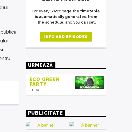
onul
For every Show page
the timetable
is auomatically generated from
the schedule
, and you can set
automatic carousels of Podcasts,
epublica
Articles and Charts
by simply
INFO AND EPISODES
choosing a category. Curabitur id
ului
lacus felis. Sed justo mauris, auctor
și
eget tellus nec, pellentesque varius
mauris. Sed eu congue nulla, et
entru
tincidunt justo. Aliquam semper
URMEAZĂ
faucibus odio id varius. Suspendisse
varius laoreet sodales.
ECO GREEN
PARTY
21:00
PUBLICITATE