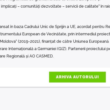
plicaţi – comunităţi dezvoltate – servicii de calitate” în rai
ansat în baza Cadrului Unic de Sprijin a UE, acordat pentru R
trumentului European de Vecinătate, prin intermediul proiect
a Moldova” (2019-2021), finanțat de către Uniunea Europeană 
e Internațională a Germaniei (GIZ). Partenerii proiectului p
are Regională și AO CASMED.
ARHIVA AUTORULUI