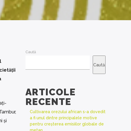
Caută
l
Caută
ietății
a
ARTICOLE
RECENTE
ți-
 Tambur,
Cultivarea orezului african s-a dovedit
a fi unul dintre principalele motive
i și
pentru creșterea emisiilor globale de
metan