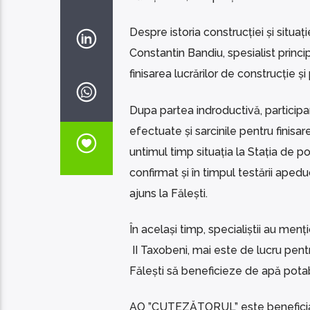
Despre istoria construcției și situ
Constantin Bandiu, spesialist princip
finisarea lucrărilor de construcție 
Dupa partea indroductivă, participan
efectuate și sarcinile pentru finisar
untimul timp situația la Stația de
confirmat și în timpul testării apedu
ajuns la Fălești.
În același timp, specialiștii au men
II Taxobeni, mai este de lucru pentru
Fălești să beneficieze de apă potab
AO ”CUTEZĂTORUL” este beneficiara