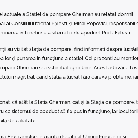
ației actuale a Stației de pompare Gherman au relatat domnii
al al Consiliului raional Fălești, și Mihai Popovici, responsabil
și punerea în funcțiune a sitemului de apeduct Prut- Fălești.
ții au vizitat stația de pompare, fiind informați despre lucrări
ea lor și punerea în funcțiune a stației. Cei prezenți au mențio
 pompare Gherman s-a schimbat spre bine. Acest adevăr a fos
ctului magistral, când stația a lucrat fără careva probleme, ia
ționat, că atât la Stația Gherman, cât și la Stația de pompare, 
 ca sistemul de apeduct să fie pus în funcțiune, iar locuitorii
ilă de caliatate.
 Programului de granturi locale al Uniunii Europene și