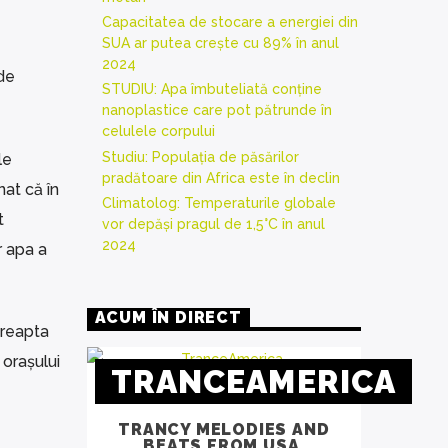
Capacitatea de stocare a energiei din
SUA ar putea crește cu 89% în anul
2024
 de
STUDIU: Apa îmbuteliată conține
nanoplastice care pot pătrunde în
celulele corpului
Studiu: Populația de păsărilor
le
pradătoare din Africa este în declin
nat că în
Climatolog: Temperaturile globale
t
vor depăși pragul de 1,5°C în anul
2024
r apa a
ACUM ÎN DIRECT
treapta
 orașului
TRANCEAMERICA
TRANCY MELODIES AND
BEATS FROM USA.