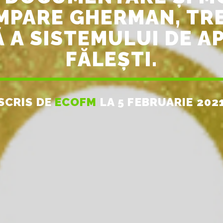
MPARE GHERMAN, TRE
A SISTEMULUI DE A
FĂLEȘTI.
SCRIS DE
ECOFM
LA 5 FEBRUARIE 202