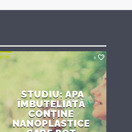
ȘTIRI
0
STUDIU: APA
ÎMBUTELIATĂ
CONȚINE
NANOPLASTICE