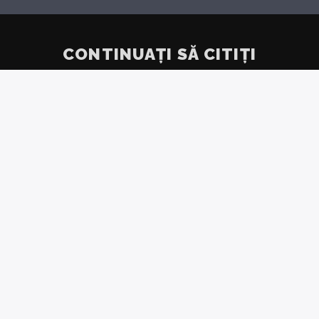
CONTINUAȚI SĂ CITIȚI
ICAT
NIVELU
LIMAT
CREȘT
IAȚĂ
ANTICIPA