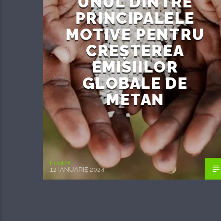
UNUL DINTRE
PRINCIPALELE
MOTIVE PENTRU
CREȘTEREA
EMISIILOR
GLOBALE DE
METAN
EcoFM
12 IANUARIE 2024