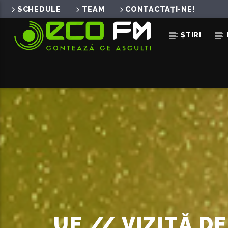
SCHEDULE
TEAM
CONTACTAȚI-NE!
ȘTIRI
ACUM ÎN DIRECT
SCRIE-MI PE SUFLET
NICOLE CHERRY
UE // VIZITĂ 