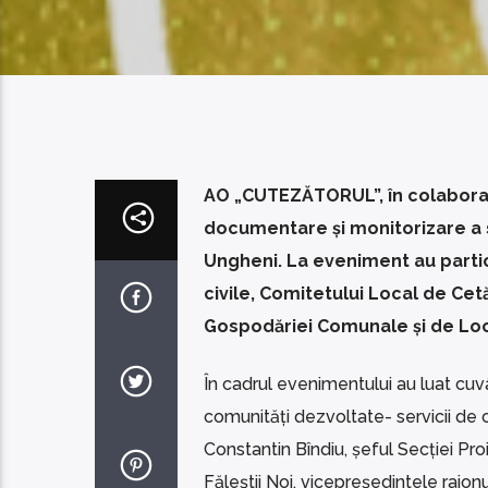
AO „CUTEZĂTORUL”, în colaborare 
documentare și monitorizare a s
Ungheni. La eveniment au partici
civile, Comitetului Local de Cetăț
Gospodăriei Comunale și de Locu
În cadrul evenimentului au luat cuv
comunități dezvoltate- servicii de c
Constantin Bîndiu, șeful Secției Pro
Făleștii Noi, vicepreședintele raionu