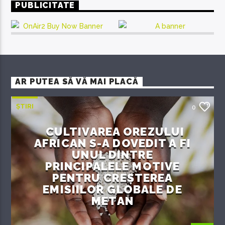
PUBLICITATE
AR PUTEA SĂ VĂ MAI PLACĂ
ȘTIRI
0
CULTIVAREA OREZULUI
AFRICAN S-A DOVEDIT A FI
UNUL DINTRE
PRINCIPALELE MOTIVE
PENTRU CREȘTEREA
EMISIILOR GLOBALE DE
METAN