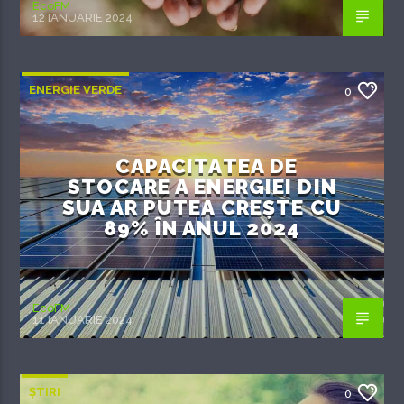
EcoFM
12 IANUARIE 2024
ENERGIE VERDE
0
CAPACITATEA DE
STOCARE A ENERGIEI DIN
SUA AR PUTEA CREȘTE CU
89% ÎN ANUL 2024
EcoFM
11 IANUARIE 2024
ȘTIRI
0