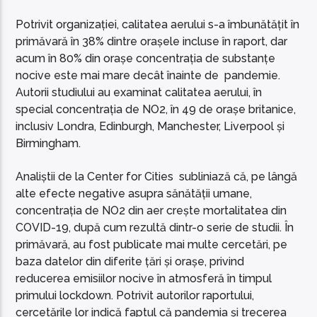
Potrivit organizației, calitatea aerului s-a îmbunătățit în
primăvară în 38% dintre orașele incluse în raport, dar
acum în 80% din orașe concentrația de substanțe
nocive este mai mare decât înainte de pandemie.
Autorii studiului au examinat calitatea aerului, în
special concentrația de NO2, în 49 de orașe britanice,
inclusiv Londra, Edinburgh, Manchester, Liverpool și
Birmingham.
Analiștii de la Center for Cities subliniază că, pe lângă
alte efecte negative asupra sănătății umane,
concentrația de NO2 din aer crește mortalitatea din
COVID-19, după cum rezultă dintr-o serie de studii. În
primăvară, au fost publicate mai multe cercetări, pe
baza datelor din diferite țări și orașe, privind
reducerea emisiilor nocive în atmosferă în timpul
primului lockdown. Potrivit autorilor raportului,
cercetările lor indică faptul că pandemia și trecerea