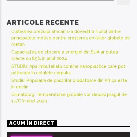
ARTICOLE RECENTE
Cultivarea orezului african s-a dovedit a fi unul dintre
principalele motive pentru creșterea emisiilor globale de
metan
Capacitatea de stocare a energiei din SUA ar putea
crește cu 89% în anul 2024
STUDIU: Apa îmbuteliată conține nanoplastice care pot
pătrunde în celulele corpului
Studiu: Populația de păsărilor pradătoare din Africa este
în declin
Climatolog: Temperaturile globale vor depăși pragul de
1,5°C în anul 2024
ACUM ÎN DIRECT