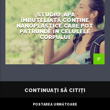
STUDIU: APA
ÎMBUTELIATĂ CONȚINE
NANOPLASTICE CARE POT
PĂTRUNDE ÎN CELULELE
CORPULUI
EcoFM
11 IANUARIE 2024
CONTINUAȚI SĂ CITIȚI
POSTAREA URMĂTOARE