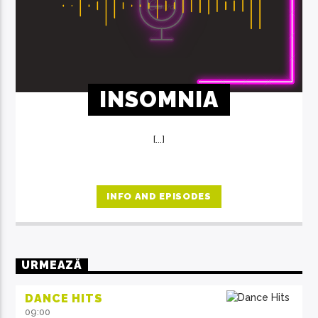
INSOMNIA
[...]
INFO AND EPISODES
URMEAZĂ
DANCE HITS
09:00