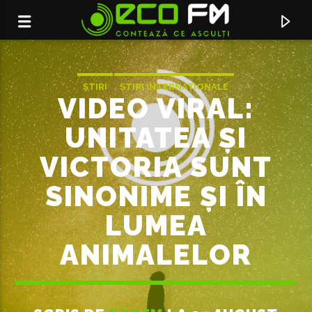
ȘTIRI
ȘTIRI INTERNAȚIONALE
VIDEO VIRAL:
UNITATEA ȘI
VICTORIA SUNT
SINONIME ȘI ÎN
LUMEA
ANIMALELOR
ACUM ÎN DIRECT
SERVICIUL DE PUBLICITATE:
069155998