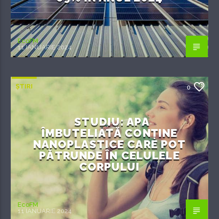
EcoFM
11 IANUARIE 2024
ȘTIRI
0
STUDIU: APA
ÎMBUTELIATĂ CONȚINE
NANOPLASTICE CARE POT
PĂTRUNDE ÎN CELULELE
CORPULUI
EcoFM
11 IANUARIE 2024