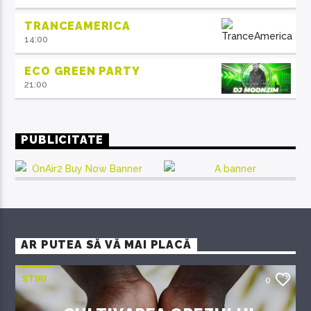
TRANCEAMERICA
14:00
ECO GREEN PARTY
21:00
PUBLICITATE
AR PUTEA SĂ VĂ MAI PLACĂ
ȘTIRI
0