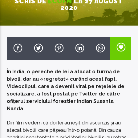
SCRIS DE
ECOFM
LA 27 AUGUST
2020
EcoFM Chisinau
În India, o pereche de lei a atacat o turmă de
bivoli, dar au «regretat» curând acest fapt.
Videoclipul, care a devenit viral pe rețelele de
socializare, a fost postat pe Twitter de către
ofițerul serviciului forestier indian Susanta
Nanda.
Din film vedem că doi lei au ieșit din ascunziș și au
atacat bivolii care pășeau într-o poiană. Din cauza
apariției neașteptate a prădătorilor, bivolii s-au retras