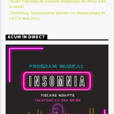
Studiu: Populația de păsărilor pradătoare din Africa este
în declin
Climatolog: Temperaturile globale vor depăși pragul de
1,5°C în anul 2024
ACUM ÎN DIRECT