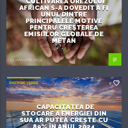
CULTIVAREA OREZULUI
AFRICAN S-A DOVEDIT A FI
UNUL DINTRE
PRINCIPALELE MOTIVE
PENTRU CREȘTEREA
EMISIILOR GLOBALE DE
METAN
EcoFM
12 IANUARIE 2024
ENERGIE VERDE
0
CAPACITATEA DE
STOCARE A ENERGIEI DIN
SUA AR PUTEA CREȘTE CU
89% ÎN ANUL 2024