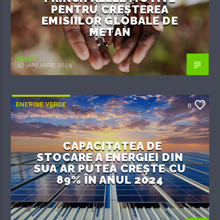
PENTRU CREȘTEREA
EMISIILOR GLOBALE DE
METAN
EcoFM
12 IANUARIE 2024
ENERGIE VERDE
0
CAPACITATEA DE
STOCARE A ENERGIEI DIN
SUA AR PUTEA CREȘTE CU
89% ÎN ANUL 2024