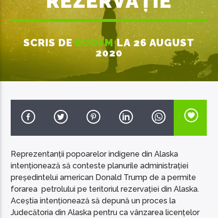
REZERVAȚIE
SCRIS DE
ECOFM
LA 26 AUGUST
2020
EcoFM Chisinau
Reprezentanții popoarelor indigene din Alaska
intenționează să conteste planurile administrației
președintelui american Donald Trump de a permite
forarea petrolului pe teritoriul rezervației din Alaska.
Aceștia intenționează să depună un proces la
Judecătoria din Alaska pentru ca vânzarea licențelor