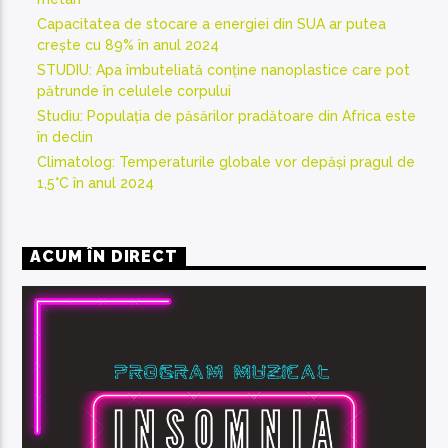
Capacitatea de stocare a energiei din SUA ar putea
crește cu 89% în anul 2024
STUDIU: Apa îmbuteliată conține nanoplastice care pot
pătrunde în celulele corpului
Studiu: Populația de păsărilor pradătoare din Africa este
în declin
Climatolog: Temperaturile globale vor depăși pragul de
1,5°C în anul 2024
ACUM ÎN DIRECT