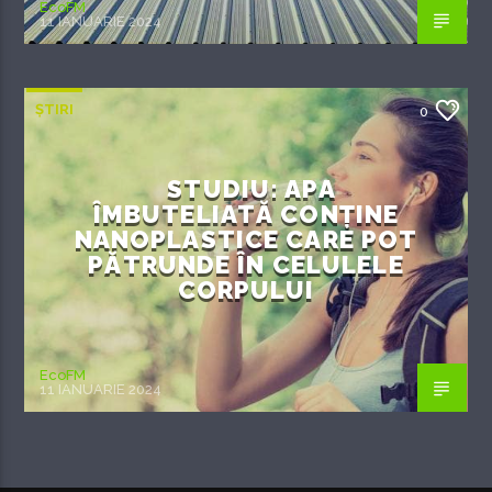
EcoFM
11 IANUARIE 2024
ȘTIRI
0
STUDIU: APA
ÎMBUTELIATĂ CONȚINE
NANOPLASTICE CARE POT
PĂTRUNDE ÎN CELULELE
CORPULUI
EcoFM
11 IANUARIE 2024