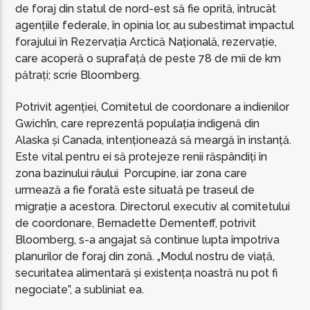
de foraj din statul de nord-est să fie oprită, întrucât
agențiile federale, în opinia lor, au subestimat impactul
forajului în Rezervația Arctică Națională, rezervație,
care acoperă o suprafață de peste 78 de mii de km
pătrați; scrie Bloomberg.
Potrivit agenției, Comitetul de coordonare a indienilor
Gwich’in, care reprezentă populația indigenă din
Alaska și Canada, intenționează să meargă în instanță.
Este vital pentru ei să protejeze renii răspândiți în
zona bazinului râului Porcupine, iar zona care
urmează a fie forată este situată pe traseul de
migrație a acestora. Directorul executiv al comitetului
de coordonare, Bernadette Dementeff, potrivit
Bloomberg, s-a angajat să continue lupta împotriva
planurilor de foraj din zonă. „Modul nostru de viață,
securitatea alimentară și existența noastră nu pot fi
negociate”, a subliniat ea.