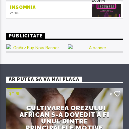
INSOMNIA
21:00
PUBLICITATE
AR PUTEA SĂ VĂ MAI PLACĂ
ȘTIRI
0
CULTIVAREA OREZULUI
AFRICAN S-A DOVEDIT A FI
UNUL DINTRE
PRINCIPALELE MOTIVE