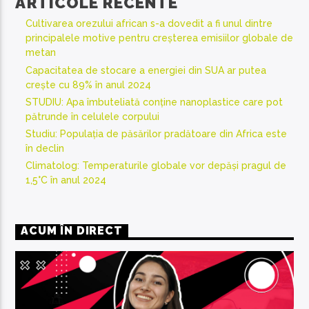
ARTICOLE RECENTE
Cultivarea orezului african s-a dovedit a fi unul dintre
principalele motive pentru creșterea emisiilor globale de
metan
Capacitatea de stocare a energiei din SUA ar putea
crește cu 89% în anul 2024
STUDIU: Apa îmbuteliată conține nanoplastice care pot
pătrunde în celulele corpului
Studiu: Populația de păsărilor pradătoare din Africa este
în declin
Climatolog: Temperaturile globale vor depăși pragul de
1,5°C în anul 2024
ACUM ÎN DIRECT