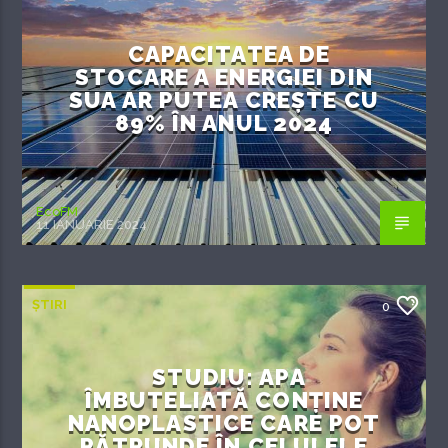
CAPACITATEA DE
STOCARE A ENERGIEI DIN
SUA AR PUTEA CREȘTE CU
89% ÎN ANUL 2024
EcoFM
11 IANUARIE 2024
ȘTIRI
0
STUDIU: APA
ÎMBUTELIATĂ CONȚINE
NANOPLASTICE CARE POT
PĂTRUNDE ÎN CELULELE