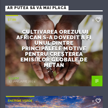
AR PUTEA SĂ VĂ MAI PLACĂ
ȘTIRI
0
CULTIVAREA OREZULUI
AFRICAN S-A DOVEDIT A FI
UNUL DINTRE
PRINCIPALELE MOTIVE
PENTRU CREȘTEREA
EMISIILOR GLOBALE DE
METAN
EcoFM
12 IANUARIE 2024
ENERGIE VERDE
0