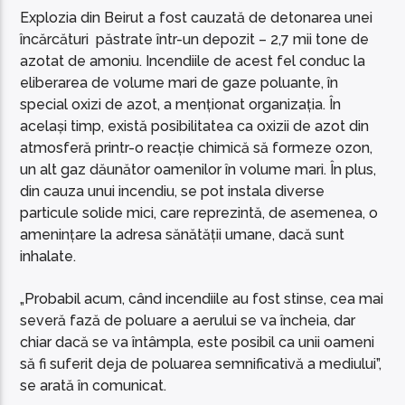
Explozia din Beirut a fost cauzată de detonarea unei
încărcături păstrate într-un depozit – 2,7 mii tone de
azotat de amoniu. Incendiile de acest fel conduc la
eliberarea de volume mari de gaze poluante, în
special oxizi de azot, a menționat organizația. În
același timp, există posibilitatea ca oxizii de azot din
atmosferă printr-o reacție chimică să formeze ozon,
un alt gaz dăunător oamenilor în volume mari. În plus,
din cauza unui incendiu, se pot instala diverse
particule solide mici, care reprezintă, de asemenea, o
amenințare la adresa sănătății umane, dacă sunt
inhalate.
„Probabil acum, când incendiile au fost stinse, cea mai
severă fază de poluare a aerului se va încheia, dar
chiar dacă se va întâmpla, este posibil ca unii oameni
să fi suferit deja de poluarea semnificativă a mediului”,
se arată în comunicat.