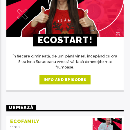
ECOSTART!
În fiecare dimineață, de luni până vineri, începând cu ora
8:00 Irina Suruceanu vine să vă facă diminețile mai
frumoase.
INFO AND EPISODES
URMEAZĂ
ECOFAMILY
11:00