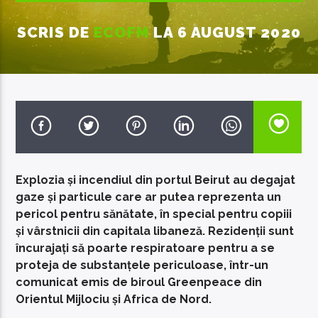
SCRIS DE
ECOFM
LA 6 AUGUST 2020
EcoFM Chisinau
Explozia și incendiul din portul Beirut au degajat
gaze și particule care ar putea reprezenta un
pericol pentru sănătate, în special pentru copiii
și vârstnicii din capitala libaneză. Rezidenții sunt
încurajați să poarte respiratoare pentru a se
proteja de substanțele periculoase, într-un
comunicat emis de biroul Greenpeace din
Orientul Mijlociu și Africa de Nord.