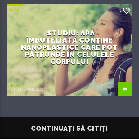
ȘTIRI
0
STUDIU: APA
ÎMBUTELIATĂ CONȚINE
NANOPLASTICE CARE POT
PĂTRUNDE ÎN CELULELE
CORPULUI
EcoFM
11 IANUARIE 2024
CONTINUAȚI SĂ CITIȚI