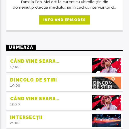
Familia Eco. Aici esti la curent cu ultimile știri din
domeniul protecția mediului, iar în cadrul interviurilor de
la ora 14, invitații emisiunii ne crează acea atmosferă de
familie.
INFO AND EPISODES
URMEAZĂ
CÂND VINE SEARA…
17:00
DINCOLO DE ȘTIRI
19:00
CÂND VINE SEARA…
19:30
INTERSECȚII
21:00