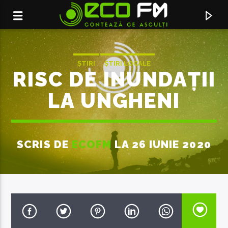
ȘTIRI
ȘTIRI LOCALE
RISC DE INUNDAȚII
LA UNGHENI
SCRIS DE
ECOFM
LA 26 IUNIE 2020
ACUM ÎN DIRECT
SERVICIUL DE PUBLICITATE:
069155998