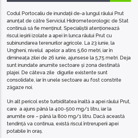
Codul Portocaliu de inundații de-a lungul râului Prut
anunțat de către Serviciul Hidrometeorologic de Stat
continuă să fie menținut. Specialiștii atenționează
riscul ieșirii izolate a apei în lunca râului Prut cu
EcoFM Chisinau
subinundarea terenurilor agricole. La 23 iunie, la
Ungheni, nivelul apelor a atins 5,60 metri, iar în
dimineața zilei de 26 iunie, ajunsese la 5,75 metri. Deja
sunt inundate anumite sectoare și zona destinată
plajei. De câteva zile digurile existente sunt
consolidate, iar în unele sectoare au fost constrite
zăgaze noi.
Un alt pericol este turbiditatea înaltă a apei râului Prut,
care a ajuns până la 400-500 mg/1 litru, iar la
anumite ore – până la 800 mg/1 litru. Dacă această
tendință va continua, există riscul întreruperii apei
potabile în oraș.