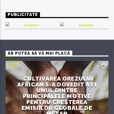
PUBLICITATE
AR PUTEA SĂ VĂ MAI PLACĂ
ȘTIRI
0
CULTIVAREA OREZULUI
AFRICAN S-A DOVEDIT A FI
UNUL DINTRE
PRINCIPALELE MOTIVE
PENTRU CREȘTEREA
EMISIILOR GLOBALE DE
METAN