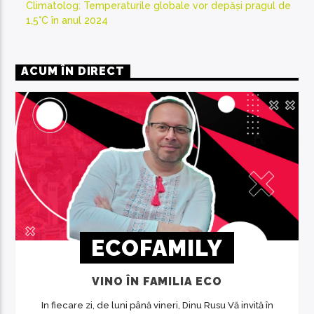
Climatolog: Temperaturile globale vor depăși pragul de
1,5°C în anul 2024
ACUM ÎN DIRECT
ECOFAMILY
VINO ÎN FAMILIA ECO
In fiecare zi, de luni până vineri, Dinu Rusu Vă invită în