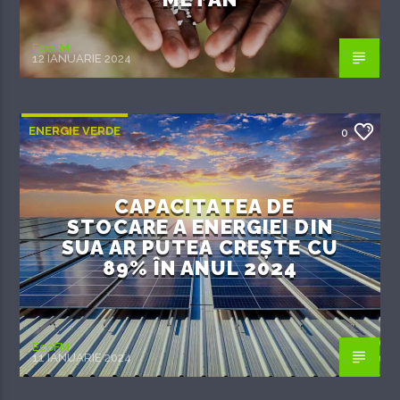
EcoFM
12 IANUARIE 2024
ENERGIE VERDE
0
CAPACITATEA DE
STOCARE A ENERGIEI DIN
SUA AR PUTEA CREȘTE CU
89% ÎN ANUL 2024
EcoFM
11 IANUARIE 2024