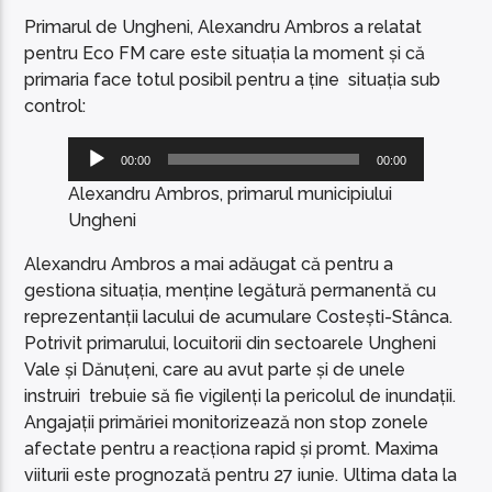
Primarul de Ungheni, Alexandru Ambros a relatat
pentru Eco FM care este situația la moment și că
primaria face totul posibil pentru a ține situația sub
control:
Player
00:00
00:00
audio
Alexandru Ambros, primarul municipiului
Ungheni
Alexandru Ambros a mai adăugat că pentru a
gestiona situația, menține legătură permanentă cu
reprezentanții lacului de acumulare Costești-Stânca.
Potrivit primarului, locuitorii din sectoarele Ungheni
Vale și Dănuțeni, care au avut parte și de unele
instruiri trebuie să fie vigilenți la pericolul de inundații.
Angajații primăriei monitorizează non stop zonele
afectate pentru a reacționa rapid și promt. Maxima
viiturii este prognozată pentru 27 iunie. Ultima data la