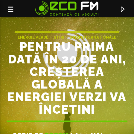
ENERGIE VERDE
ȘTIRI
ȘTIRI INTERNAȚIONALE
PENTRU PRIMA
DATĂ ÎN 20 DE ANI,
CREȘTEREA
GLOBALĂ A
ENERGIEI VERZI VA
ÎNCETINI
ACUM ÎN DIRECT
FUNK ME
DJ LAYLA