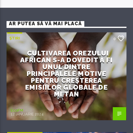
AR PUTEA SĂ VĂ MAI PLACĂ
ȘTIRI
0
CULTIVAREA OREZULUI
AFRICAN S-A DOVEDIT A FI
UNUL DINTRE
PRINCIPALELE MOTIVE
PENTRU CREȘTEREA
EMISIILOR GLOBALE DE
METAN
EcoFM
12 IANUARIE 2024