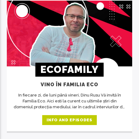
ECOFAMILY
VINO ÎN FAMILIA ECO
In fiecare zi, de luni până vineri, Dinu Rusu Vă invită în
Familia Eco. Aici esti la curent cu ultimile știri din
domeniul protecția mediului, iar în cadrul interviurilor de
la ora 14, invitații emisiunii ne crează acea atmosferă de
familie.
INFO AND EPISODES