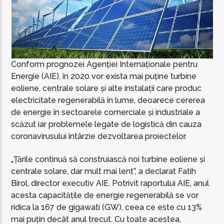
Conform prognozei Agenției Internaționale pentru
Energie (AIE), în 2020 vor exista mai puține turbine
eoliene, centrale solare și alte instalații care produc
electricitate regenerabilă în lume, deoarece cererea
de energie în sectoarele comerciale și industriale a
scăzut iar problemele legate de logistică din cauza
coronavirusului întârzie dezvoltarea proiectelor.
„Țările continuă să construiască noi turbine eoliene și
centrale solare, dar mult mai lent”, a declarat Fatih
Birol, director executiv AIE. Potrivit raportului AIE, anul
acesta capacitățile de energie regenerabilă se vor
ridica la 167 de gigawati (GW), ceea ce este cu 13%
mai puțin decât anul trecut. Cu toate acestea,