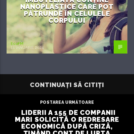
NANOPLASTICE CARE POT
PĂTRUNDE ÎN CELULELE
CORPULUI
EcoFM
11 IANUARIE 2024
CONTINUAȚI SĂ CITIȚI
POSTAREA URMĂTOARE
LIDERII A 155 DE COMPANII
MARI SOLICITĂ O REDRESARE
ECONOMICĂ DUPĂ CRIZĂ,
ȚINÂND CONT DE LUPTA