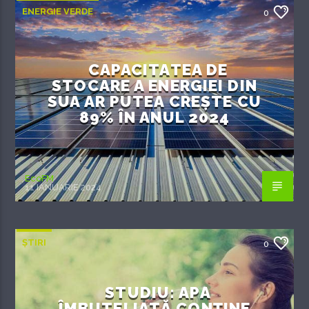
ENERGIE VERDE
0
CAPACITATEA DE
STOCARE A ENERGIEI DIN
SUA AR PUTEA CREȘTE CU
89% ÎN ANUL 2024
EcoFM
11 IANUARIE 2024
ȘTIRI
0
STUDIU: APA
ÎMBUTELIATĂ CONȚINE