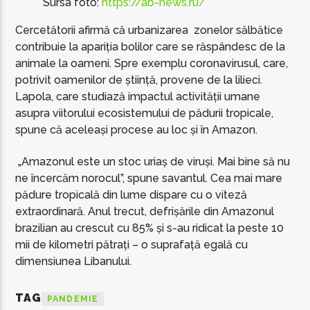
Sursa foto:
https://ab-news.ru/
Cercetătorii afirmă că urbanizarea zonelor sălbătice
contribuie la apariția bolilor care se răspândesc de la
animale la oameni. Spre exemplu coronavirusul, care,
potrivit oamenilor de știință, provene de la lilieci.
Lapola, care studiază impactul activității umane
asupra viitorului ecosistemului de pădurii tropicale,
spune că aceleași procese au loc și în Amazon.
„Amazonul este un stoc uriaș de viruși. Mai bine să nu
ne încercăm norocul”, spune savantul. Cea mai mare
pădure tropicală din lume dispare cu o viteză
extraordinară. Anul trecut, defrișările din Amazonul
brazilian au crescut cu 85% și s-au ridicat la peste 10
mii de kilometri pătrați – o suprafață egală cu
dimensiunea Libanului.
TAG
PANDEMIE