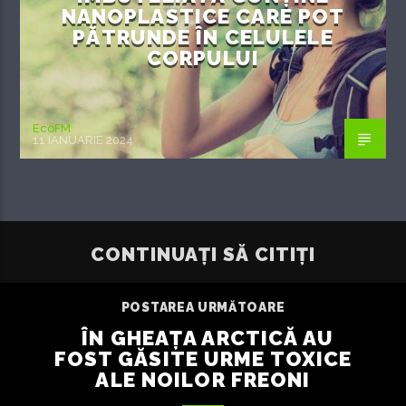
NANOPLASTICE CARE POT
PĂTRUNDE ÎN CELULELE
CORPULUI
EcoFM
11 IANUARIE 2024
CONTINUAȚI SĂ CITIȚI
POSTAREA URMĂTOARE
ÎN GHEAȚA ARCTICĂ AU
FOST GĂSITE URME TOXICE
ALE NOILOR FREONI