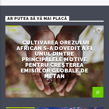
AR PUTEA SĂ VĂ MAI PLACĂ
ȘTIRI
0
CULTIVAREA OREZULUI
AFRICAN S-A DOVEDIT A FI
UNUL DINTRE
PRINCIPALELE MOTIVE
PENTRU CREȘTEREA
EMISIILOR GLOBALE DE
METAN
EcoFM
12 IANUARIE 2024