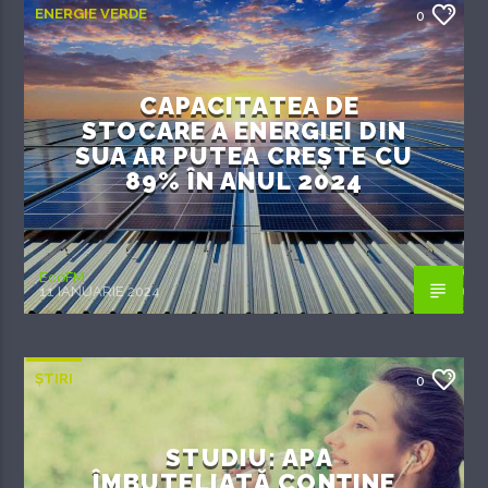
ENERGIE VERDE
0
CAPACITATEA DE
STOCARE A ENERGIEI DIN
SUA AR PUTEA CREȘTE CU
89% ÎN ANUL 2024
EcoFM
11 IANUARIE 2024
ȘTIRI
0
STUDIU: APA
ÎMBUTELIATĂ CONȚINE