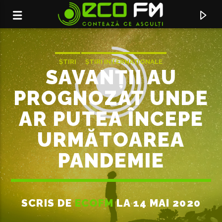
ȘTIRI
ȘTIRI INTERNAȚIONALE
SAVANȚII AU
PROGNOZAT UNDE
AR PUTEA ÎNCEPE
URMĂTOAREA
PANDEMIE
ACUM ÎN DIRECT
SCRIS DE
ECOFM
LA 14 MAI 2020
CAN WE KISS FOREVER
KINA FEAT. ADRIANA PROENZA