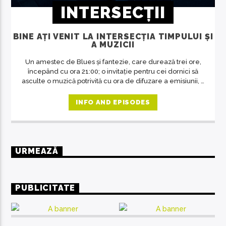
INTERSECȚII
BINE AȚI VENIT LA INTERSECȚIA TIMPULUI ȘI
A MUZICII
Un amestec de Blues și fantezie, care durează trei ore,
începând cu ora 21:00; o invitație pentru cei dornici să
asculte o muzică potrivită cu ora de difuzare a emisiunii, o
revelație despre artă în general, despre muzică și
oameni în special. O emisiune unde răsună doar muzica
INFO AND EPISODES
deosebită, care se adresează celor predispuși spre
filosofie, indiferent de vârstă.
URMEAZĂ
PUBLICITATE