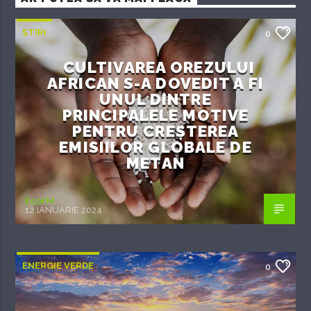
ȘTIRI
0
CULTIVAREA OREZULUI
AFRICAN S-A DOVEDIT A FI
UNUL DINTRE
PRINCIPALELE MOTIVE
PENTRU CREȘTEREA
EMISIILOR GLOBALE DE
METAN
EcoFM
12 IANUARIE 2024
ENERGIE VERDE
0