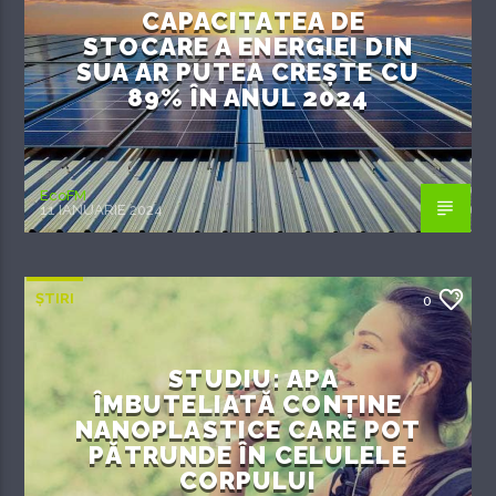
CAPACITATEA DE
STOCARE A ENERGIEI DIN
SUA AR PUTEA CREȘTE CU
89% ÎN ANUL 2024
EcoFM
11 IANUARIE 2024
ȘTIRI
0
STUDIU: APA
ÎMBUTELIATĂ CONȚINE
NANOPLASTICE CARE POT
PĂTRUNDE ÎN CELULELE
CORPULUI