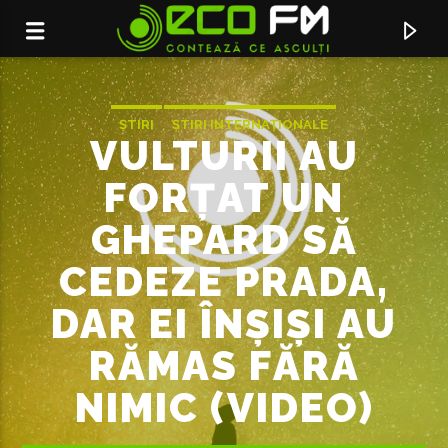
ȘTIRI
ȘTIRI INTERNAȚIONALE
VULTURII AU
FORȚAT UN
GHEPARD SĂ
CEDEZE PRADA,
DAR EI ÎNȘIȘI AU
RĂMAS FĂRĂ
ACUM ÎN DIRECT
NIMIC (VIDEO)
AUD
ALINA EREMIA X MIHAIL