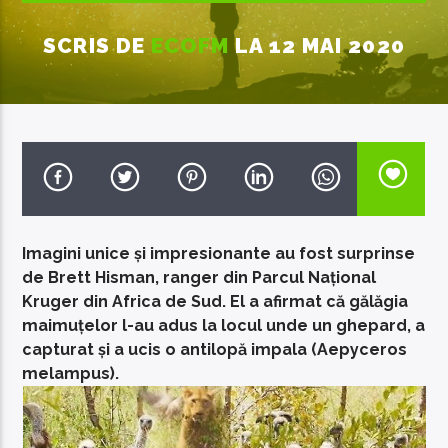
SCRIS DE
ECOFM
LA 12 MAI 2020
EcoFM Chisinau
Imagini unice și impresionante au fost surprinse
de Brett Hisman, ranger din Parcul Național
Kruger din Africa de Sud. El a afirmat că gălăgia
maimuțelor l-au adus la locul unde un ghepard, a
capturat și a ucis o antilopă impala (Aepyceros
melampus).