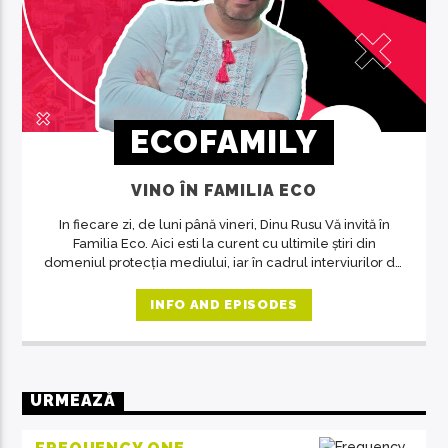
ECOFAMILY
VINO ÎN FAMILIA ECO
In fiecare zi, de luni până vineri, Dinu Rusu Vă invită în
Familia Eco. Aici esti la curent cu ultimile știri din
domeniul protecția mediului, iar în cadrul interviurilor de
la ora 14, invitații emisiunii ne crează acea atmosferă de
familie.
INFO AND EPISODES
URMEAZĂ