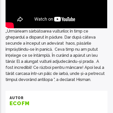
„Urmărieam sărbătoarea vulturilor, în timp ce
ghepardul a disparut în pădure. Dar după câteva
secunde a început un adevărat haos, păsările
împrăștiindu-se în panică. Ceva timp nu am putut
înțelege ce se întâmplă. În curând a apărut un leu
tânăr. El a alungat vulturii adjudecându-și prada . A
fost incredibil! Ce război pentru mâncare! Apoi leul a
târât carcasa într-un pâlc de iarbă, unde și-a petrecut
timpul devorând antilopa ”, a declarat Hisman.
AUTOR
ECOFM