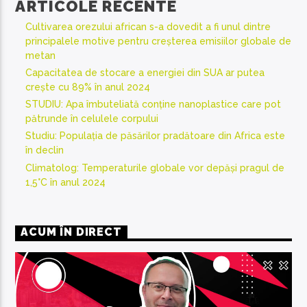
ARTICOLE RECENTE
Cultivarea orezului african s-a dovedit a fi unul dintre
principalele motive pentru creșterea emisiilor globale de
metan
Capacitatea de stocare a energiei din SUA ar putea
crește cu 89% în anul 2024
STUDIU: Apa îmbuteliată conține nanoplastice care pot
pătrunde în celulele corpului
Studiu: Populația de păsărilor pradătoare din Africa este
în declin
Climatolog: Temperaturile globale vor depăși pragul de
1,5°C în anul 2024
ACUM ÎN DIRECT