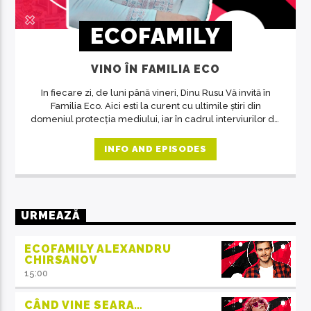
ECOFAMILY
VINO ÎN FAMILIA ECO
In fiecare zi, de luni până vineri, Dinu Rusu Vă invită în
Familia Eco. Aici esti la curent cu ultimile știri din
domeniul protecția mediului, iar în cadrul interviurilor de
la ora 14, invitații emisiunii ne crează acea atmosferă de
familie.
INFO AND EPISODES
URMEAZĂ
ECOFAMILY ALEXANDRU
CHIRSANOV
15:00
CÂND VINE SEARA…