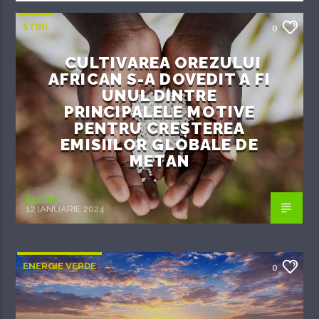
ȘTIRI
0
CULTIVAREA OREZULUI
AFRICAN S-A DOVEDIT A FI
UNUL DINTRE
PRINCIPALELE MOTIVE
PENTRU CREȘTEREA
EMISIILOR GLOBALE DE
METAN
EcoFM
12 IANUARIE 2024
ENERGIE VERDE
0