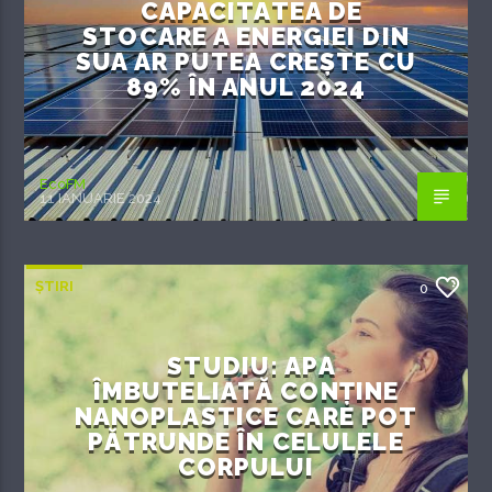
CAPACITATEA DE
STOCARE A ENERGIEI DIN
SUA AR PUTEA CREȘTE CU
89% ÎN ANUL 2024
EcoFM
11 IANUARIE 2024
ȘTIRI
0
STUDIU: APA
ÎMBUTELIATĂ CONȚINE
NANOPLASTICE CARE POT
PĂTRUNDE ÎN CELULELE
CORPULUI