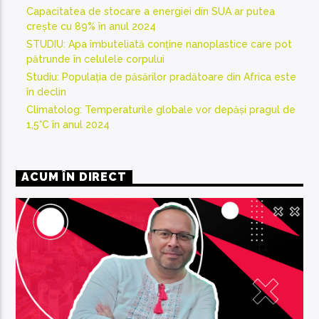
Capacitatea de stocare a energiei din SUA ar putea
crește cu 89% în anul 2024
STUDIU: Apa îmbuteliată conține nanoplastice care pot
pătrunde în celulele corpului
Studiu: Populația de păsărilor pradătoare din Africa este
în declin
Climatolog: Temperaturile globale vor depăși pragul de
1,5°C în anul 2024
ACUM ÎN DIRECT