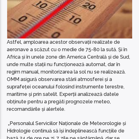
Astfel, amploarea acestor observații realizate de
aeronave a scăzut cu o medie de 75-80 la sută. Și în
Africa și în unele zone din America Centrală și de Sud,
unde multe stații nu funcționează automat, dar în
regim manual, monitorizarea la sol nu se realizează.
OMM asigură observarea stării atmosferei și a
suprafeței oceanului folosind instrumente terestre,
maritime și prin satelit. Experții analizează datele
obținute pentru a pregăti prognozele meteo,
recomandările și alertele.
„Personalul Serviciilor Naționale de Meteorologie și
Hidrologie continuă să își îndeplinească funcțiile de
bază 24 de ore pe zi, 7 zile pe săptămână, dar se