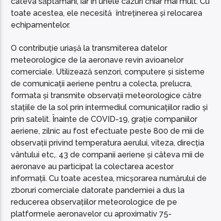
câteva săptămâni, iar în unele cazuri chiar mai mult. Cu
toate acestea, ele necesită întreținerea și relocarea
echipamentelor.
O contribuție uriașă la transmiterea datelor
meteorologice de la aeronave revin avioanelor
comerciale. Utilizează senzori, computere și sisteme
de comunicații aeriene pentru a colecta, prelucra,
formata și transmite observații meteorologice către
stațiile de la sol prin intermediul comunicațiilor radio și
prin satelit. Înainte de COVID-19, grație companiilor
aeriene, zilnic au fost efectuate peste 800 de mii de
observații privind temperatura aerului, viteza, direcția
vântului etc,. 43 de companii aeriene și câteva mii de
aeronave au participat la colectarea acestor
informații. Cu toate acestea, micșorarea numărului de
zboruri comerciale datorate pandemiei a dus la
reducerea observațiilor meteorologice de pe
platformele aeronavelor cu aproximativ 75-