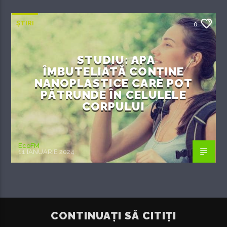
ȘTIRI
0
STUDIU: APA
ÎMBUTELIATĂ CONȚINE
NANOPLASTICE CARE POT
PĂTRUNDE ÎN CELULELE
CORPULUI
EcoFM
11 IANUARIE 2024
CONTINUAȚI SĂ CITIȚI