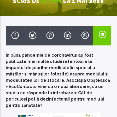
SCRIS DE
ECOFM
LA 1 MAI 2020
EcoFM Chisinau
În plină pandemie de coronavirus au fost
publicate mai multe studii referitoare la
impactul deșeurilor medicale(în special a
măștilor și mănușilor folosite) asupra mediului și
modalitatea lor de stocare. Asociația Obștească
«EcoContact» vine cu o nouă abordare, cu un
studiu ce răspunde la întrebarea: Cât de
periculoși pot fi dezinfectanții pentru mediu și
pentru sănătate?