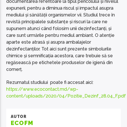
documentarea referitoare la tipul pericolului și nivelul
expunerii, pentru a diminua riscul și impactul asupra
mediului și sănătății organismelor vii. Studiul trece în
revistă principalele substanțe și riscuri la care ne
supunem atunci când folosim unii dezinfectanți, și
care sunt urmările pentru mediul ambiant. O atenție
aparte este atrasă și asupra ambalajelor
dezinfectanților. Tot aici sunt prezente simbolurile
chimice și semnificația acestora, care trebuie să se
regăsească pe etichetele produselor de igienă din
comerț.
Rezumatul studiului poate fi accesat aici:
https://www.ecocontact.md/wp-
content/uploads/2020/04/Pozitie_Dezinf_28.04_F.pdf
AUTOR
ECOFM