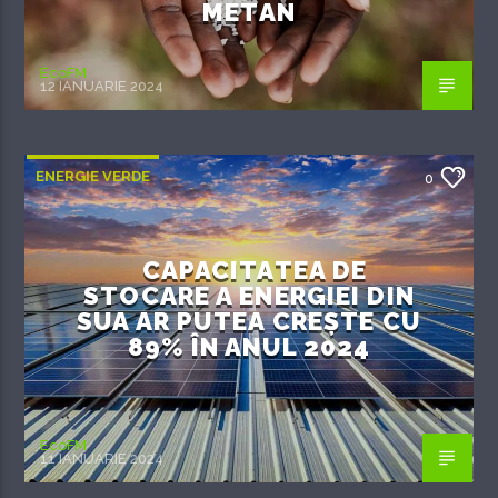
METAN
EcoFM
12 IANUARIE 2024
ENERGIE VERDE
0
CAPACITATEA DE
STOCARE A ENERGIEI DIN
SUA AR PUTEA CREȘTE CU
89% ÎN ANUL 2024
EcoFM
11 IANUARIE 2024