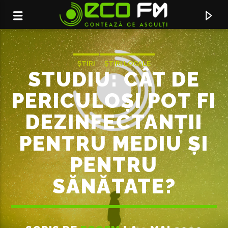
ȘTIRI
ȘTIRI LOCALE
STUDIU: CÂT DE
PERICULOȘI POT FI
DEZINFECTANȚII
PENTRU MEDIU ȘI
PENTRU
SĂNĂTATE?
ACUM ÎN DIRECT
ULTIMUL DANS
THEO ROSE FEAT. SMILEY