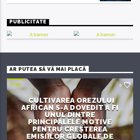
PUBLICITATE
AR PUTEA SĂ VĂ MAI PLACĂ
ȘTIRI
0
CULTIVAREA OREZULUI
AFRICAN S-A DOVEDIT A FI
UNUL DINTRE
PRINCIPALELE MOTIVE
PENTRU CREȘTEREA
EMISIILOR GLOBALE DE